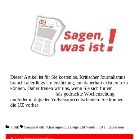
Dieser Artikel ist für Sie kostenlos. Kritischer Journalismus
braucht allerdings Unterstützung, um dauerhaft existieren zu
können. Daher freuen wir uns, wenn Sie sich für ein
Abonnement der UZ
(als gedruckte Wochenzeitung
und/oder in digitaler Vollversion) entscheiden. Sie können
die UZ vorher
6 Wochen lang kostenlos und
unverbindlich testen
.
Categories
Tags
Politik
Daniela Klette
,
Klassenjustiz
,
Landgericht Verden
,
RAF
,
Repression