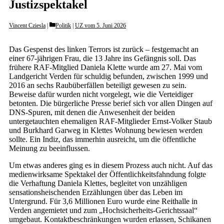
Justizspektakel
Categories
Vincent Cziesla
Politik
|
UZ vom 5. Juni 2026
Das Gespenst des linken Terrors ist zurück – festgemacht an
einer 67-jährigen Frau, die 13 Jahre ins Gefängnis soll. Das
frühere RAF-Mitglied Daniela Klette wurde am 27. Mai vom
Landgericht Verden für schuldig befunden, zwischen 1999 und
2016 an sechs Raubüberfällen beteiligt gewesen zu sein.
Beweise dafür wurden nicht vorgelegt, wie die Verteidiger
betonten. Die bürgerliche Presse berief sich vor allen Dingen auf
DNS-Spuren, mit denen die Anwesenheit der beiden
untergetauchten ehemaligen RAF-Mitglieder Ernst-Volker Staub
und Burkhard Garweg in Klettes Wohnung bewiesen werden
sollte. Ein Indiz, das immerhin ausreicht, um die öffentliche
Meinung zu beeinflussen.
Um etwas anderes ging es in diesem Prozess auch nicht. Auf das
medienwirksame Spektakel der Öffentlichkeitsfahndung folgte
die Verhaftung Daniela Klettes, begleitet von unzähligen
sensationsheischenden Erzählungen über das Leben im
Untergrund. Für 3,6 Millionen Euro wurde eine Reithalle in
Verden angemietet und zum „Hochsicherheits-Gerichtssaal“
umgebaut. Kontaktbeschränkungen wurden erlassen, Schikanen