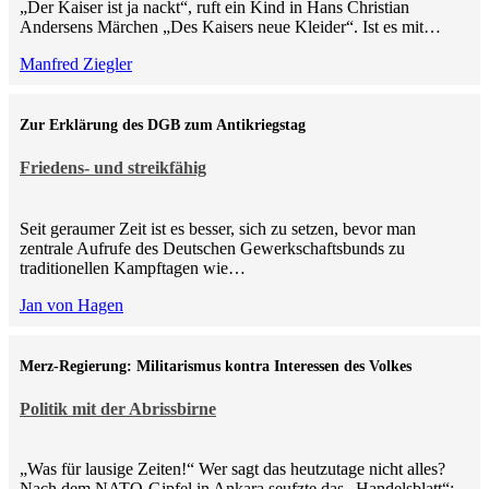
„Der Kaiser ist ja nackt“, ruft ein Kind in Hans Christian
Andersens Märchen „Des Kaisers neue Kleider“. Ist es mit…
Manfred Ziegler
Zur Erklärung des DGB zum Antikriegstag
Friedens- und streikfähig
Seit geraumer Zeit ist es besser, sich zu setzen, bevor man
zentrale Aufrufe des Deutschen Gewerkschaftsbunds zu
traditionellen Kampftagen wie…
Jan von Hagen
Merz-Regierung: Militarismus kontra Inte­ressen des Volkes
Politik mit der Abrissbirne
„Was für lausige Zeiten!“ Wer sagt das heutzutage nicht alles?
Nach dem NATO-Gipfel in Ankara seufzte das „Handelsblatt“: