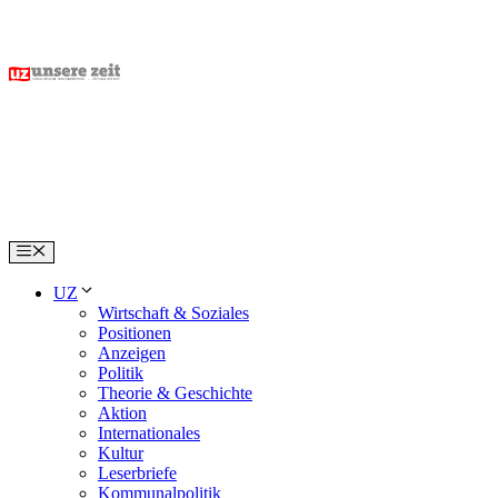
Skip
to
content
Menu
UZ
Wirtschaft & Soziales
Positionen
Anzeigen
Politik
Theorie & Geschichte
Aktion
Internationales
Kultur
Leserbriefe
Kommunalpolitik