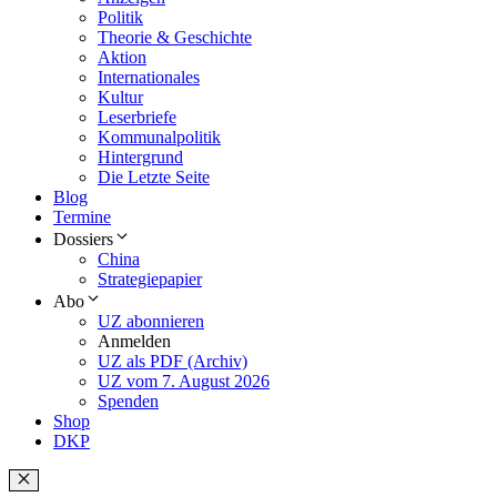
Politik
Theorie & Geschichte
Aktion
Internationales
Kultur
Leserbriefe
Kommunalpolitik
Hintergrund
Die Letzte Seite
Blog
Termine
Dossiers
China
Strategiepapier
Abo
UZ abonnieren
Anmelden
UZ als PDF (Archiv)
UZ vom 7. August 2026
Spenden
Shop
DKP
Schließen