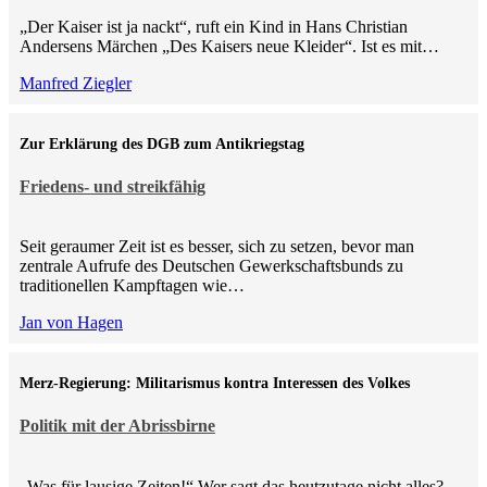
„Der Kaiser ist ja nackt“, ruft ein Kind in Hans Christian
Andersens Märchen „Des Kaisers neue Kleider“. Ist es mit…
Manfred Ziegler
Zur Erklärung des DGB zum Antikriegstag
Friedens- und streikfähig
Seit geraumer Zeit ist es besser, sich zu setzen, bevor man
zentrale Aufrufe des Deutschen Gewerkschaftsbunds zu
traditionellen Kampftagen wie…
Jan von Hagen
Merz-Regierung: Militarismus kontra Inte­ressen des Volkes
Politik mit der Abrissbirne
„Was für lausige Zeiten!“ Wer sagt das heutzutage nicht alles?