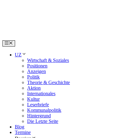
Skip
to
content
Menu
UZ
Wirtschaft & Soziales
Positionen
Anzeigen
Politik
Theorie & Geschichte
Aktion
Internationales
Kultur
Leserbriefe
Kommunalpolitik
Hintergrund
Die Letzte Seite
Blog
Termine