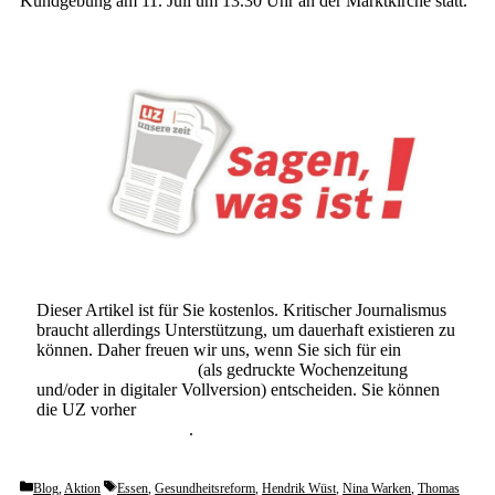
Kundgebung am 11. Juli um 13.30 Uhr an der Marktkirche statt.
Dieser Artikel ist für Sie kostenlos. Kritischer Journalismus
braucht allerdings Unterstützung, um dauerhaft existieren zu
können. Daher freuen wir uns, wenn Sie sich für ein
Abonnement der UZ
(als gedruckte Wochenzeitung
und/oder in digitaler Vollversion) entscheiden. Sie können
die UZ vorher
6 Wochen lang kostenlos und
unverbindlich testen
.
Categories
Tags
Blog
,
Aktion
Essen
,
Gesundheitsreform
,
Hendrik Wüst
,
Nina Warken
,
Thomas