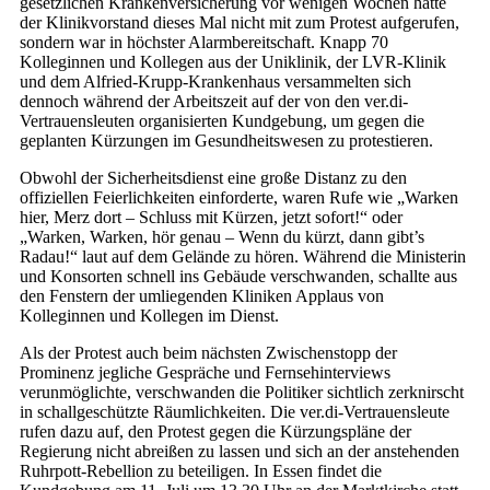
gesetzlichen Krankenversicherung vor wenigen Wochen hatte
der Klinikvorstand dieses Mal nicht mit zum Protest aufgerufen,
sondern war in höchster Alarmbereitschaft. Knapp 70
Kolleginnen und Kollegen aus der Uniklinik, der LVR-Klinik
und dem Alfried-Krupp-Krankenhaus versammelten sich
dennoch während der Arbeitszeit auf der von den ver.di-
Vertrauensleuten organisierten Kundgebung, um gegen die
geplanten Kürzungen im Gesundheitswesen zu protestieren.
Obwohl der Sicherheitsdienst eine große Distanz zu den
offiziellen Feierlichkeiten einforderte, waren Rufe wie „Warken
hier, Merz dort – Schluss mit Kürzen, jetzt sofort!“ oder
„Warken, Warken, hör genau – Wenn du kürzt, dann gibt’s
Radau!“ laut auf dem Gelände zu hören. Während die Ministerin
und Konsorten schnell ins Gebäude verschwanden, schallte aus
den Fenstern der umliegenden Kliniken Applaus von
Kolleginnen und Kollegen im Dienst.
Als der Protest auch beim nächsten Zwischenstopp der
Prominenz jegliche Gespräche und Fernsehinterviews
verunmöglichte, verschwanden die Politiker sichtlich zerknirscht
in schallgeschützte Räumlichkeiten. Die ver.di-Vertrauensleute
rufen dazu auf, den Protest gegen die Kürzungspläne der
Regierung nicht abreißen zu lassen und sich an der anstehenden
Ruhrpott-Rebellion zu beteiligen. In Essen findet die