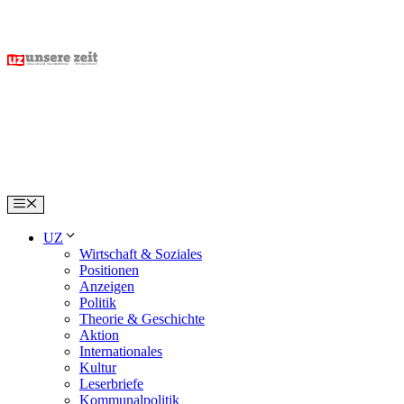
Skip
to
content
Menu
UZ
Wirtschaft & Soziales
Positionen
Anzeigen
Politik
Theorie & Geschichte
Aktion
Internationales
Kultur
Leserbriefe
Kommunalpolitik