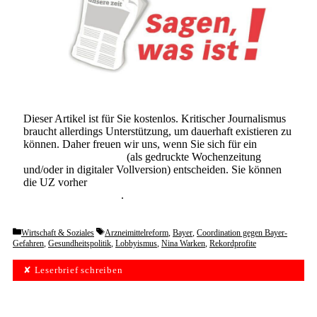
Dieser Artikel ist für Sie kostenlos. Kritischer Journalismus
braucht allerdings Unterstützung, um dauerhaft existieren zu
können. Daher freuen wir uns, wenn Sie sich für ein
Abonnement der UZ
(als gedruckte Wochenzeitung
und/oder in digitaler Vollversion) entscheiden. Sie können
die UZ vorher
6 Wochen lang kostenlos und
unverbindlich testen
.
Categories
Tags
Wirtschaft & Soziales
Arzneimittelreform
,
Bayer
,
Coordination gegen Bayer-
Gefahren
,
Gesundheitspolitik
,
Lobbyismus
,
Nina Warken
,
Rekordprofite
✘ Leserbrief schreiben