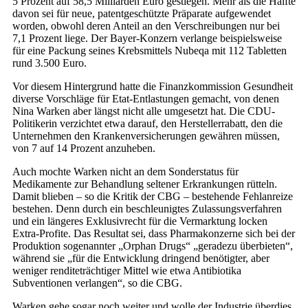
5 Prozent auf 58,5 Milliarden Euro gestiegen. Mehr als die Hälfte
davon sei für neue, patentgeschützte Präparate aufgewendet
worden, obwohl deren Anteil an den Verschreibungen nur bei
7,1 Prozent liege. Der Bayer-Konzern verlange beispielsweise
für eine Packung seines Krebsmittels Nubeqa mit 112 Tabletten
rund 3.500 Euro.
Vor diesem Hintergrund hatte die Finanzkommission Gesundheit
diverse Vorschläge für Etat-Entlastungen gemacht, von denen
Nina Warken aber längst nicht alle umgesetzt hat. Die CDU-
Politikerin verzichtet etwa darauf, den Herstellerrabatt, den die
Unternehmen den Krankenversicherungen gewähren müssen,
von 7 auf 14 Prozent anzuheben.
Auch mochte Warken nicht an dem Sonderstatus für
Medikamente zur Behandlung seltener Erkrankungen rütteln.
Damit blieben – so die Kritik der CBG – bestehende Fehlanreize
bestehen. Denn durch ein beschleunigtes Zulassungsverfahren
und ein längeres Exklusivrecht für die Vermarktung locken
Extra-Profite. Das Resultat sei, dass Pharmakonzerne sich bei der
Produktion sogenannter „Orphan Drugs“ „geradezu überbieten“,
während sie „für die Entwicklung dringend benötigter, aber
weniger renditeträchtiger Mittel wie etwa Antibiotika
Subventionen verlangen“, so die CBG.
Warken gehe sogar noch weiter und wolle der Industrie überdies