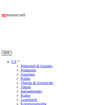
Skip
to
content
Menu
UZ
Wirtschaft & Soziales
Positionen
Anzeigen
Politik
Theorie & Geschichte
Aktion
Internationales
Kultur
Leserbriefe
Kommunalpolitik