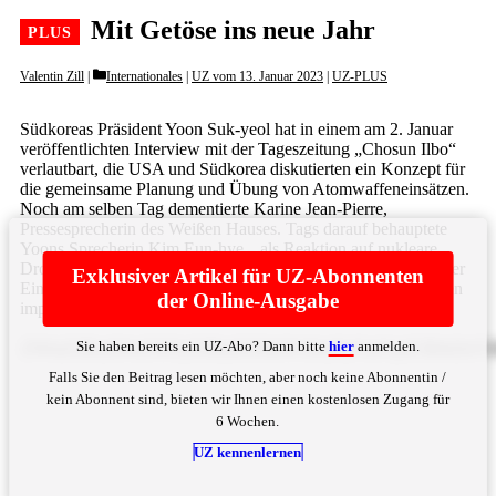
Mit Getöse ins neue Jahr
Categories
Valentin Zill
Internationales
|
UZ vom 13. Januar 2023
|
UZ-PLUS
Südkoreas Präsident Yoon Suk-yeol hat in einem am 2. Januar
veröffentlichten Interview mit der Tageszeitung „Chosun Ilbo“
verlautbart, die USA und Südkorea diskutierten ein Konzept für
die gemeinsame Planung und Übung von Atomwaffeneinsätzen.
Noch am selben Tag dementierte Karine Jean-Pierre,
Pressesprecherin des Weißen Hauses. Tags darauf behauptete
Yoons Sprecherin Kim Eun-hye, „als Reaktion auf nukleare
Drohungen aus Nordkorea“ werde sehr wohl ein „gemeinsamer
Exklusiver Artikel für UZ-Abonnenten
Einsatzplan für Nuklearbomben“ diskutiert. Yoons Äußerungen
der Online-Ausgabe
implizierten ... Bitte
hier
anmelden
Sie haben bereits ein UZ-Abo? Dann bitte
hier
anmelden.
ZWluZSBudWtsZWFyZSBadXNhbW1lbmFyYmVpdCB6d2lzY2h
Falls Sie den Beitrag lesen möchten, aber noch keine Abonnentin /
kein Abonnent sind, bieten wir Ihnen einen kostenlosen Zugang für
6 Wochen.
UZ kennenlernen