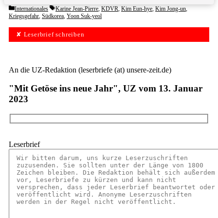
Categories
Tags
Internationales
Karine Jean-Pierre
,
KDVR
,
Kim Eun-hye
,
Kim Jong-un
,
Kriegsgefahr
,
Südkorea
,
Yoon Suk-yeol
✘ Leserbrief schreiben
An die UZ-Redaktion (leserbriefe (at) unsere-zeit.de)
"Mit Getöse ins neue Jahr", UZ vom 13. Januar
2023
Leserbrief