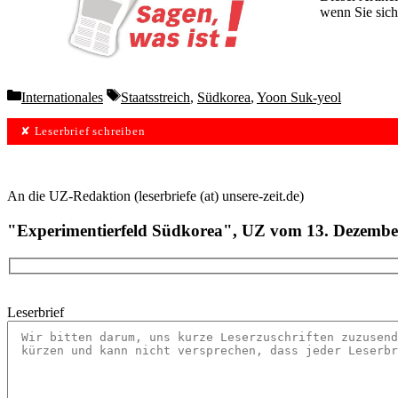
wenn Sie sich
Wochen lang 
Categories
Tags
Internationales
Staatsstreich
,
Südkorea
,
Yoon Suk-yeol
✘ Leserbrief schreiben
An die UZ-Redaktion (leserbriefe (at) unsere-zeit.de)
"Experimentierfeld Südkorea", UZ vom 13. Dezembe
Leserbrief