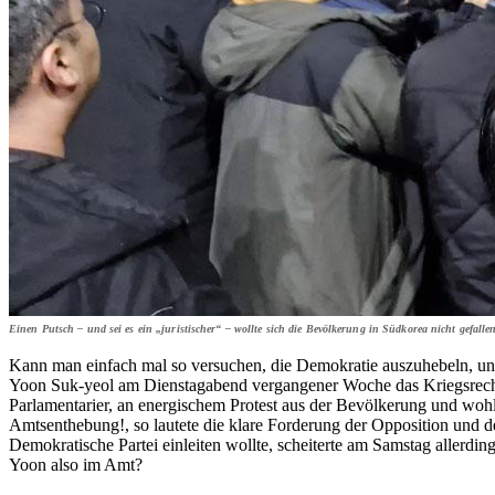
Einen Putsch – und sei es ein „juristischer“ – wollte sich die Bevölkerung in Süd­korea nicht gefalle
Kann man einfach mal so versuchen, die Demokratie auszuhebeln, und
Yoon Suk-yeol am Dienstagabend vergangener Woche das Kriegsrecht
Parlamentarier, an energischem Protest aus der Bevölkerung und wohl 
Amtsenthebung!, so lautete die klare Forderung der Opposition und de
Demokratische Partei einleiten wollte, scheiterte am Samstag allerdi
Yoon also im Amt?