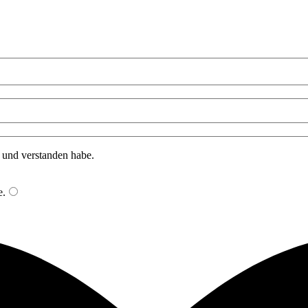
n und verstanden habe.
e
.