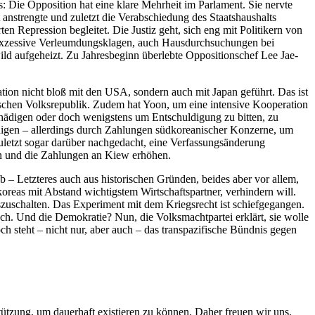
s: Die Opposition hat eine klare Mehrheit im Parlament. Sie nervte
nstrengte und zuletzt die Verabschiedung des Staatshaushalts
ten Repression begleitet. Die Justiz geht, sich eng mit Politikern von
 exzessive Verleumdungsklagen, auch Hausdurchsuchungen bei
 wild aufgeheizt. Zu Jahresbeginn überlebte Oppositionschef Lee Jae-
ation nicht bloß mit den USA, sondern auch mit Japan geführt. Das ist
schen Volksrepublik. Zudem hat Yoon, um eine intensive Kooperation
hädigen oder doch wenigstens um Entschuldigung zu bitten, zu
hädigen – allerdings durch Zahlungen südkoreanischer Konzerne, um
uletzt sogar darüber nachgedacht, eine Verfassungsänderung
uen und die Zahlungen an Kiew erhöhen.
 – Letzteres auch aus historischen Gründen, beides aber vor allem,
reas mit Abstand wichtigstem Wirtschaftspartner, verhindern will.
uszuschalten. Das Experiment mit dem Kriegsrecht ist schiefgegangen.
ch. Und die Demokratie? Nun, die Volksmachtpartei erklärt, sie wolle
steht – nicht nur, aber auch – das transpazifische Bündnis gegen
rstützung, um dauerhaft existieren zu können. Daher freuen wir uns,