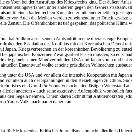
 die es Yoon bei der Ausrufung des Kriegsrechts ging. Der äußere Anlas
mtsenthebungsverfahren unter anderem gegen den Generalstaatsanwalt a
santritt einen harten rechten Kurs, den er mit einer erheblich gesteiger
olitiker vor. Auch die Medien werden zunehmend unter Druck gesetzt;
elle Zensur. Die Öffentlichkeit ist tief gespalten, das politische Klima
 Yoon hat Südkorea seit seinem Amtsantritt in eine überaus enge Kooper
 drohenden Eskalation des Konflikts mit der Koreanischen Demokrati
auf Japan, Kriegsverbrechen an der koreanischen Bevölkerung zu entsc
inst bei japanischen Konzernen Zwangsarbeit leisten mussten, zu entsc
 sowie die gemeinsamen Manöver mit den USA und Japan voran und hat z
 aktuellen Etatentwurf wollte er seine präsidialen Vollmachten ausba
ng unter die USA und vor allem die intensive Kooperation mit Japan ab
und vor allem auch der Spannungen in den Beziehungen zu China, Südko
ekehrt ist es ein Grund für Yoons Versuche, den lästigen Widerstand a
allerlei anderem – auch seine aggressive Außenpolitik womöglich futs
s den Segeln nehmen. Einem klaren Schnitt mit Antidemokraten jedoch 
von Yoons Volksmachtpartei dauern an.
 ist für Sie kostenlos. Kritischer Journalismus braucht allerdings Unte