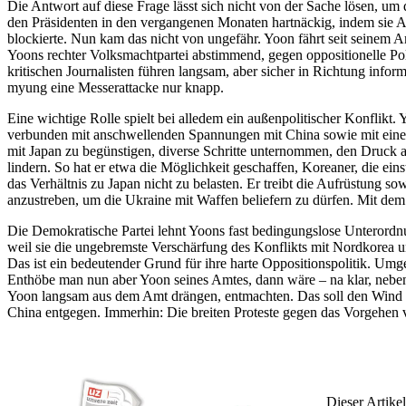
Die Antwort auf diese Frage lässt sich nicht von der Sache lösen, um
den Präsidenten in den vergangenen Monaten hartnäckig, indem sie A
blockierte. Nun kam das nicht von ungefähr. Yoon fährt seit seinem Amt
Yoons rechter Volksmachtpartei abstimmend, gegen oppositionelle P
kritischen Journalisten führen langsam, aber sicher in Richtung inform
myung eine Messerattacke nur knapp.
Eine wichtige Rolle spielt bei alledem ein außenpolitischer Konflikt.
verbunden mit anschwellenden Spannungen mit China sowie mit einer
mit Japan zu begünstigen, diverse Schritte unternommen, den Druck 
lindern. So hat er etwa die Möglichkeit geschaffen, Koreaner, die e
das Verhältnis zu Japan nicht zu belasten. Er treibt die Aufrüstung
anzustreben, um die Ukraine mit Waffen beliefern zu dürfen. Mit dem
Die Demokratische Partei lehnt Yoons fast bedingungslose Unterordnu
weil sie die ungebremste Verschärfung des Konflikts mit Nordkorea 
Das ist ein bedeutender Grund für ihre harte Oppositionspolitik. Umg
Enthöbe man nun aber Yoon seines Amtes, dann wäre – na klar, neben 
Yoon langsam aus dem Amt drängen, entmachten. Das soll den Wind au
China entgegen. Immerhin: Die breiten Proteste gegen das Vorgehen 
Dieser Artikel