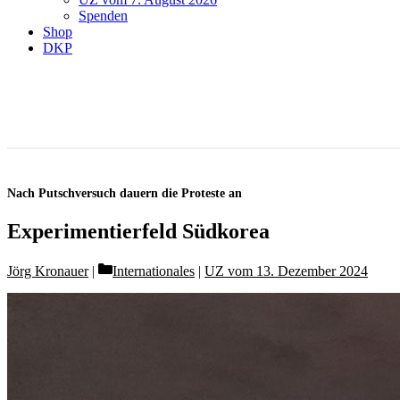
Spenden
Shop
DKP
Nach Putschversuch dauern die Proteste an
Experimentierfeld Südkorea
Categories
Jörg Kronauer
Internationales
|
UZ vom 13. Dezember 2024