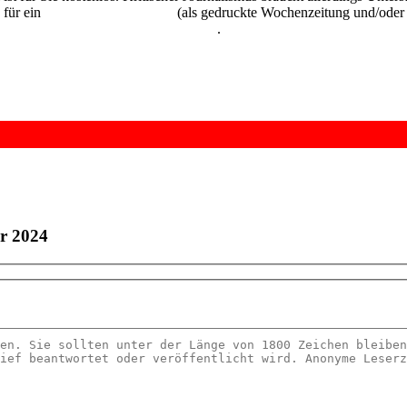
 für ein
Abonnement der UZ
(als gedruckte Wochenzeitung und/oder i
kostenlos und unverbindlich testen
.
r 2024