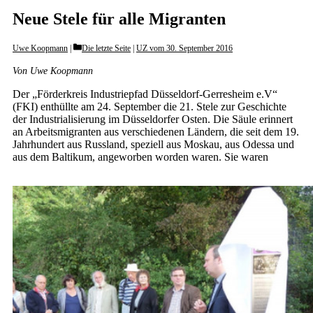
Neue Stele für alle Migranten
Categories
Uwe Koopmann
Die letzte Seite
|
UZ vom 30. September 2016
Von Uwe Koopmann
Der „Förderkreis Industriepfad Düsseldorf-Gerresheim e.V“
(FKI) enthüllte am 24. September die 21. Stele zur Geschichte
der Industrialisierung im Düsseldorfer Osten. Die Säule erinnert
an Arbeitsmigranten aus verschiedenen Ländern, die seit dem 19.
Jahrhundert aus Russland, speziell aus Moskau, aus Odessa und
aus dem Baltikum, angeworben worden waren. Sie waren