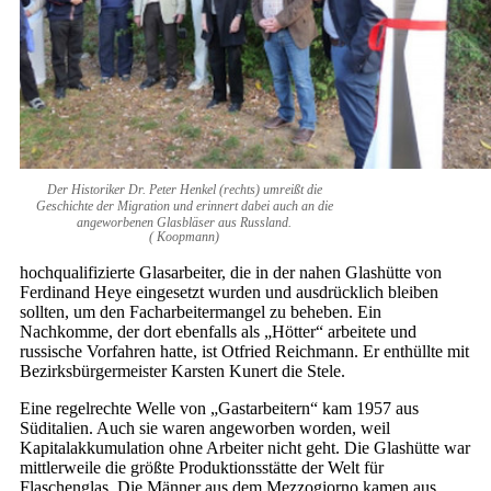
Der Historiker Dr. Peter Henkel (rechts) umreißt die
Geschichte der Migration und erinnert dabei auch an die
angeworbenen Glasbläser aus Russland.
( Koopmann)
hochqualifizierte Glasarbeiter, die in der nahen Glashütte von
Ferdinand Heye eingesetzt wurden und ausdrücklich bleiben
sollten, um den Facharbeitermangel zu beheben. Ein
Nachkomme, der dort ebenfalls als „Hötter“ arbeitete und
russische Vorfahren hatte, ist Otfried Reichmann. Er enthüllte mit
Bezirksbürgermeister Karsten Kunert die Stele.
Eine regelrechte Welle von „Gastarbeitern“ kam 1957 aus
Süditalien. Auch sie waren angeworben worden, weil
Kapitalakkumulation ohne Arbeiter nicht geht. Die Glashütte war
mittlerweile die größte Produktionsstätte der Welt für
Flaschenglas. Die Männer aus dem Mezzogiorno kamen aus