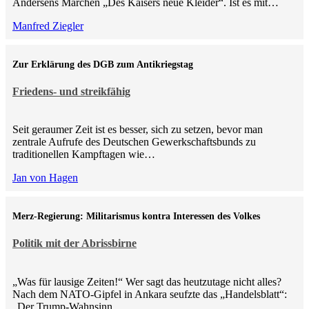
Andersens Märchen „Des Kaisers neue Kleider“. Ist es mit…
Manfred Ziegler
Zur Erklärung des DGB zum Antikriegstag
Friedens- und streikfähig
Seit geraumer Zeit ist es besser, sich zu setzen, bevor man
zentrale Aufrufe des Deutschen Gewerkschaftsbunds zu
traditionellen Kampftagen wie…
Jan von Hagen
Merz-Regierung: Militarismus kontra Inte­ressen des Volkes
Politik mit der Abrissbirne
„Was für lausige Zeiten!“ Wer sagt das heutzutage nicht alles?
Nach dem NATO-Gipfel in Ankara seufzte das „Handelsblatt“:
„Der Trump-Wahnsinn…