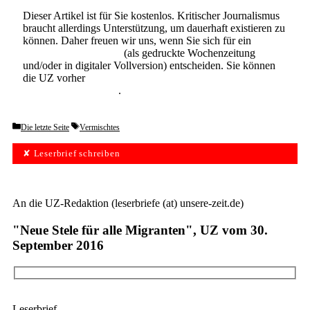
Dieser Artikel ist für Sie kostenlos. Kritischer Journalismus
braucht allerdings Unterstützung, um dauerhaft existieren zu
können. Daher freuen wir uns, wenn Sie sich für ein
Abonnement der UZ
(als gedruckte Wochenzeitung
und/oder in digitaler Vollversion) entscheiden. Sie können
die UZ vorher
6 Wochen lang kostenlos und
unverbindlich testen
.
Categories
Tags
Die letzte Seite
Vermischtes
✘ Leserbrief schreiben
An die UZ-Redaktion (leserbriefe (at) unsere-zeit.de)
"Neue Stele für alle Migranten", UZ vom 30.
September 2016
Leserbrief