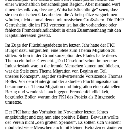
einer wirtschaftlich benachteiligten Region. Aber niemand warf
ihnen deshalb vor, dass sie „Wirtschaftsflüchtlinge“ seien, dass
sie den deutschen Glasarbeitern die Arbeitsplätze wegnehmen
würden, nicht einmal denen mit russischen Großvätern. Die DKP
Gerresheim, die im FKI vertreten ist, hat die vorhandene oder
fehlende Fremdenfeindlichkeit in einen Zusammenhang mit den
Kapitalinteressen gesetzt.
Im Zuge der Flüchtlingsdebatte im letzten Jahr hatte der FKI
Bürger dazu aufgerufen, eine Stele zum Thema Migration zu
stiften. Schon in der Grundkonzeption des Pfades hatte dieses
Thema ein hohes Gewicht. „Da Düsseldorf schon immer eine
Industriestadt war, in die fremde Menschen kamen und blieben,
war die Stele zum Thema Migration von Beginn an Teil
unseres Konzepts“, sagt der stellvertretende Vorsitzende Thomas
Boller. Vor dem Hintergrund der aktuellen Flüchtlingssituation
bekomme das Thema Migration und Integration einen aktuellen
Bezug und wende sich auch gegen Fremdenfeindlichkeit,
begründet Boller, warum der FKI das Projekt als Bürgerstele
umsetzte.
Der FKI hatte das Vorhaben im November letzten Jahres
angekündigt und zog nun eine positive Bilanz. Bewusst wollte
der Verein nicht „den großen Spender“. Es sollten sich vielmehr
möglichst viele Menschen auch mit kleinen Beträgen engagieren