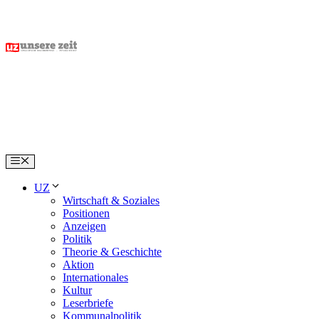
Skip
to
content
Menu
UZ
Wirtschaft & Soziales
Positionen
Anzeigen
Politik
Theorie & Geschichte
Aktion
Internationales
Kultur
Leserbriefe
Kommunalpolitik