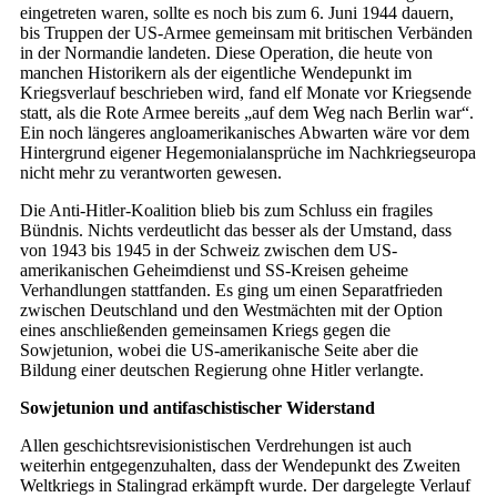
eingetreten waren, sollte es noch bis zum 6. Juni 1944 dauern,
bis Truppen der US-Armee gemeinsam mit britischen Verbänden
in der Normandie landeten. Diese Operation, die heute von
manchen Historikern als der eigentliche Wendepunkt im
Kriegsverlauf beschrieben wird, fand elf Monate vor Kriegsende
statt, als die Rote Armee bereits „auf dem Weg nach Berlin war“.
Ein noch längeres angloamerikanisches Abwarten wäre vor dem
Hintergrund eigener Hegemonialansprüche im Nachkriegseuropa
nicht mehr zu verantworten gewesen.
Die Anti-Hitler-Koalition blieb bis zum Schluss ein fragiles
Bündnis. Nichts verdeutlicht das besser als der Umstand, dass
von 1943 bis 1945 in der Schweiz zwischen dem US-
amerikanischen Geheimdienst und SS-Kreisen geheime
Verhandlungen stattfanden. Es ging um einen Separatfrieden
zwischen Deutschland und den Westmächten mit der Option
eines anschließenden gemeinsamen Kriegs gegen die
Sowjetunion, wobei die US-amerikanische Seite aber die
Bildung einer deutschen Regierung ohne Hitler verlangte.
Sowjetunion und antifaschistischer Widerstand
Allen geschichtsrevisionistischen Verdrehungen ist auch
weiterhin entgegenzuhalten, dass der Wendepunkt des Zweiten
Weltkriegs in Stalingrad erkämpft wurde. Der dargelegte Verlauf