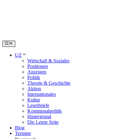
Skip
to
content
Menu
UZ
Wirtschaft & Soziales
Positionen
Anzeigen
Politik
Theorie & Geschichte
Aktion
Internationales
Kultur
Leserbriefe
Kommunalpolitik
Hintergrund
Die Letzte Seite
Blog
Termine