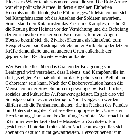
Block des Widerstands zusammenzuschließen. Die Rote Armee
war eine politische Armee, in deren einzelnen Einheiten
Kommissare die ideologische Führung gewährleisteten und sich
bei Kampfeinsätzen oft das Ansehen der Soldaten erwarben.
Somit stand den Rotarmisten das Ziel ihres Kampfes, das heißt
die Rettung ihrer Heimat vor der Vernichtung und die Befreiung
der europäischen Völker vom Faschismus, klar vor Augen.
Ebenso begriff sich die Zivilbevölkerung als kämpfend, zum
Beispiel wenn sie Rüstungsbetriebe unter Aufbietung der letzten
Kräfte demontierte und an anderen Orten außerhalb der
gegnerischen Reichweite wieder aufbaute.
Wer Berichte liest über das Grauen der Belagerung von
Leningrad wird verstehen, dass Lebens- und Kampfeswille im
dort gezeigten Ausmaß nicht nur das Ergebnis von „Befehl und
Gehorsam“ sein kann. Nach der Oktoberrevolution hatten die
Menschen in der Sowjetunion ein gewaltiges wirtschaftliches,
soziales und kulturelles Aufbauwerk geleistet. Es gab also viel
Selbstgeschaffenes zu verteidigen. Nicht vergessen werden
dürfen auch die Partisaneneinheiten, die im Rücken des Feindes
mit Unterstützung der Zivilbevölkerung operierten. Unter der
Bezeichnung „Partisanenbekämpfung“ verübten Wehrmacht und
SS immer wieder bestialische Massaker an Zivilisten. Ein
gesichertes Hinterland mit stabilen Nachschubwegen ließ sich
aber auch dadurch nicht gewährleisten. Hervorzuheben ist in