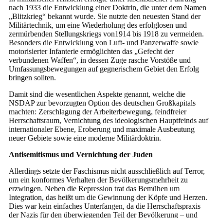
nach 1933 die Entwicklung einer Doktrin, die unter dem Namen
„Blitzkrieg“ bekannt wurde. Sie nutzte den neuesten Stand der
Militärtechnik, um eine Wiederholung des erfolglosen und
zermürbenden Stellungskriegs von1914 bis 1918 zu vermeiden.
Besonders die Entwicklung von Luft- und Panzerwaffe sowie
motorisierter Infanterie ermöglichten das „Gefecht der
verbundenen Waffen“, in dessen Zuge rasche Vorstöße und
Umfassungsbewegungen auf gegnerischem Gebiet den Erfolg
bringen sollten.
Damit sind die wesentlichen Aspekte genannt, welche die
NSDAP zur bevorzugten Option des deutschen Großkapitals
machten: Zerschlagung der Arbeiterbewegung, feindfreier
Herrschaftsraum, Vernichtung des ideologischen Hauptfeinds auf
internationaler Ebene, Eroberung und maximale Ausbeutung
neuer Gebiete sowie eine moderne Militärdoktrin.
Antisemitismus und Vernichtung der Juden
Allerdings setzte der Faschismus nicht ausschließlich auf Terror,
um ein konformes Verhalten der Bevölkerungsmehrheit zu
erzwingen. Neben die Repression trat das Bemühen um
Integration, das heißt um die Gewinnung der Köpfe und Herzen.
Dies war kein einfaches Unterfangen, da die Herrschaftspraxis
der Nazis für den überwiegenden Teil der Bevölkerung – und