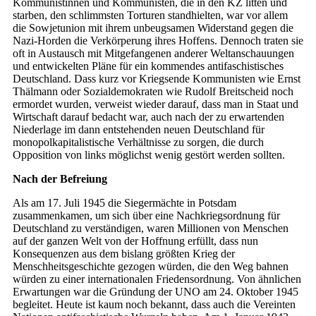
Kommunistinnen und Kommunisten, die in den KZ litten und
starben, den schlimmsten Torturen standhielten, war vor allem
die Sowjetunion mit ihrem unbeugsamen Widerstand gegen die
Nazi-Horden die Verkörperung ihres Hoffens. Dennoch traten sie
oft in Austausch mit Mitgefangenen anderer Weltanschauungen
und entwickelten Pläne für ein kommendes antifaschistisches
Deutschland. Dass kurz vor Kriegsende Kommunisten wie Ernst
Thälmann oder Sozialdemokraten wie Rudolf Breitscheid noch
ermordet wurden, verweist wieder darauf, dass man in Staat und
Wirtschaft darauf bedacht war, auch nach der zu erwartenden
Niederlage im dann entstehenden neuen Deutschland für
monopolkapitalistische Verhältnisse zu sorgen, die durch
Opposition von links möglichst wenig gestört werden sollten.
Nach der Befreiung
Als am 17. Juli 1945 die Siegermächte in Potsdam
zusammenkamen, um sich über eine Nachkriegsordnung für
Deutschland zu verständigen, waren Millionen von Menschen
auf der ganzen Welt von der Hoffnung erfüllt, dass nun
Konsequenzen aus dem bislang größten Krieg der
Menschheitsgeschichte gezogen würden, die den Weg bahnen
würden zu einer internationalen Friedensordnung. Von ähnlichen
Erwartungen war die Gründung der UNO am 24. Oktober 1945
begleitet. Heute ist kaum noch bekannt, dass auch die Vereinten