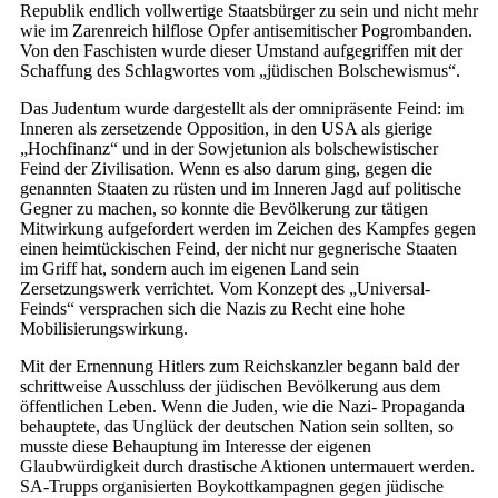
Republik endlich vollwertige Staatsbürger zu sein und nicht mehr
wie im Zarenreich hilflose Opfer antisemitischer Pogrombanden.
Von den Faschisten wurde dieser Umstand aufgegriffen mit der
Schaffung des Schlagwortes vom „jüdischen Bolschewismus“.
Das Judentum wurde dargestellt als der omnipräsente Feind: im
Inneren als zersetzende Opposition, in den USA als gierige
„Hochfinanz“ und in der Sowjetunion als bolschewistischer
Feind der Zivilisation. Wenn es also darum ging, gegen die
genannten Staaten zu rüsten und im Inneren Jagd auf politische
Gegner zu machen, so konnte die Bevölkerung zur tätigen
Mitwirkung aufgefordert werden im Zeichen des Kampfes gegen
einen heimtückischen Feind, der nicht nur gegnerische Staaten
im Griff hat, sondern auch im eigenen Land sein
Zersetzungswerk verrichtet. Vom Konzept des „Universal-
Feinds“ versprachen sich die Nazis zu Recht eine hohe
Mobilisierungswirkung.
Mit der Ernennung Hitlers zum Reichskanzler begann bald der
schrittweise Ausschluss der jüdischen Bevölkerung aus dem
öffentlichen Leben. Wenn die Juden, wie die Nazi- Propaganda
behauptete, das Unglück der deutschen Nation sein sollten, so
musste diese Behauptung im Interesse der eigenen
Glaubwürdigkeit durch drastische Aktionen untermauert werden.
SA-Trupps organisierten Boykottkampagnen gegen jüdische