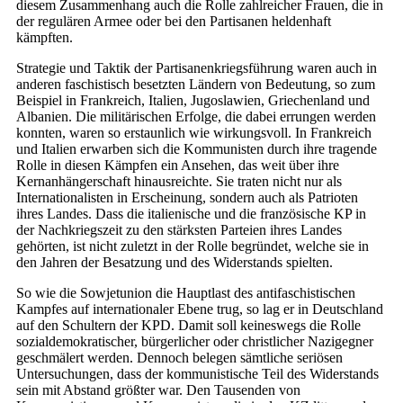
diesem Zusammenhang auch die Rolle zahlreicher Frauen, die in
der regulären Armee oder bei den Partisanen heldenhaft
kämpften.
Strategie und Taktik der Partisanenkriegsführung waren auch in
anderen faschistisch besetzten Ländern von Bedeutung, so zum
Beispiel in Frankreich, Italien, Jugoslawien, Griechenland und
Albanien. Die militärischen Erfolge, die dabei errungen werden
konnten, waren so erstaunlich wie wirkungsvoll. In Frankreich
und Italien erwarben sich die Kommunisten durch ihre tragende
Rolle in diesen Kämpfen ein Ansehen, das weit über ihre
Kernanhängerschaft hinausreichte. Sie traten nicht nur als
Internationalisten in Erscheinung, sondern auch als Patrioten
ihres Landes. Dass die italienische und die französische KP in
der Nachkriegszeit zu den stärksten Parteien ihres Landes
gehörten, ist nicht zuletzt in der Rolle begründet, welche sie in
den Jahren der Besatzung und des Widerstands spielten.
So wie die Sowjetunion die Hauptlast des antifaschistischen
Kampfes auf internationaler Ebene trug, so lag er in Deutschland
auf den Schultern der KPD. Damit soll keineswegs die Rolle
sozialdemokratischer, bürgerlicher oder christlicher Nazigegner
geschmälert werden. Dennoch belegen sämtliche seriösen
Untersuchungen, dass der kommunistische Teil des Widerstands
sein mit Abstand größter war. Den Tausenden von