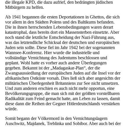
die illegale KPD, die dazu aufrief, den bedrängten jüdischen
Mitbürgern zu helfen.
Ab 1941 begannen die ersten Deportationen in Ghettos, die sich
vor allem in den Städten Polens und des Baltikums befanden.
Die in ihnen herrschenden Lebensbedingungen waren derart
katastrophal, dass bereits dort ein Massensterben einsetzte. Aber
noch stand die letztliche Entscheidung der Nazi-Führung aus,
was das letztendliche Schicksal der deutschen und europäischen
Juden sein sollte. Diese fiel im Jahr 1942 bei der sogenannten
Wannsee-Konferenz. Hier wurde die industrielle und
vollständige Vernichtung des Judentums beschlossen und
geplant. Wohl hatte es vorher auch andere Überlegungen
gegeben. Bekannt ist der „Madagaskar-Plan“, der die
Zwangsaussiedlung der europäischen Juden auf die Insel vor der
afrikanischen Ostküste vorsah. Dies ließ sich aber angesichts der
militärischen Überlegenheit Britanniens zur See nicht umsetzen.
Und zum anderen erschien es auch nicht mehr opportun, eine
Bevölkerungsgruppe, die man sich mit der größten vorstellbaren
Radikalität zum Feind gemacht hatte, am Leben zu lassen, damit
diese dann die Reihen der Gegner Hitlerdeutschlands verstärken
würde.
Somit begann der Völkermord in den Vernichtungslagern
Auschwitz, Majdanek, Treblinka und Sobibor. Aber auch bei der