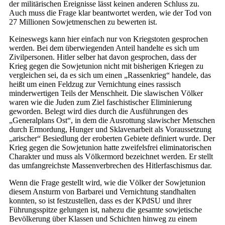
der militärischen Ereignisse lässt keinen anderen Schluss zu.
Auch muss die Frage klar beantwortet werden, wie der Tod von
27 Millionen Sowjetmenschen zu bewerten ist.
Keineswegs kann hier einfach nur von Kriegstoten gesprochen
werden. Bei dem überwiegenden Anteil handelte es sich um
Zivilpersonen. Hitler selber hat davon gesprochen, dass der
Krieg gegen die Sowjetunion nicht mit bisherigen Kriegen zu
vergleichen sei, da es sich um einen „Rassenkrieg“ handele, das
heißt um einen Feldzug zur Vernichtung eines rassisch
minderwertigen Teils der Menschheit. Die slawischen Völker
waren wie die Juden zum Ziel faschistischer Eliminierung
geworden. Belegt wird dies durch die Ausführungen des
„Generalplans Ost“, in dem die Ausrottung slawischer Menschen
durch Ermordung, Hunger und Sklavenarbeit als Voraussetzung
„arischer“ Besiedlung der eroberten Gebiete definiert wurde. Der
Krieg gegen die Sowjetunion hatte zweifelsfrei eliminatorischen
Charakter und muss als Völkermord bezeichnet werden. Er stellt
das umfangreichste Massenverbrechen des Hitlerfaschismus dar.
Wenn die Frage gestellt wird, wie die Völker der Sowjetunion
diesem Ansturm von Barbarei und Vernichtung standhalten
konnten, so ist festzustellen, dass es der KPdSU und ihrer
Führungsspitze gelungen ist, nahezu die gesamte sowjetische
Bevölkerung über Klassen und Schichten hinweg zu einem