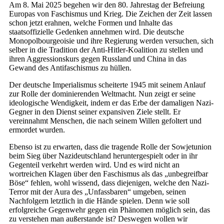
Am 8. Mai 2025 begehen wir den 80. Jahrestag der Befreiung
Europas von Faschismus und Krieg. Die Zeichen der Zeit lassen
schon jetzt erahnen, welche Formen und Inhalte das
staatsoffizielle Gedenken annehmen wird. Die deutsche
Monopolbourgeoisie und ihre Regierung werden versuchen, sich
selber in die Tradition der Anti-Hitler-Koalition zu stellen und
ihren Aggressionskurs gegen Russland und China in das
Gewand des Antifaschismus zu hüllen.
Der deutsche Imperialismus scheiterte 1945 mit seinem Anlauf
zur Rolle der dominierenden Weltmacht. Nun zeigt er seine
ideologische Wendigkeit, indem er das Erbe der damaligen Nazi-
Gegner in den Dienst seiner expansiven Ziele stellt. Er
vereinnahmt Menschen, die nach seinem Willen gefoltert und
ermordet wurden.
Ebenso ist zu erwarten, dass die tragende Rolle der Sowjetunion
beim Sieg über Nazideutschland heruntergespielt oder in ihr
Gegenteil verkehrt werden wird. Und es wird nicht an
wortreichen Klagen über den Faschismus als das „unbegreifbar
Böse“ fehlen, wohl wissend, dass diejenigen, welche den Nazi-
Terror mit der Aura des „Unfassbaren“ umgeben, seinen
Nachfolgern letztlich in die Hände spielen. Denn wie soll
erfolgreiche Gegenwehr gegen ein Phänomen möglich sein, das
zu verstehen man außerstande ist? Deswegen wollen wir