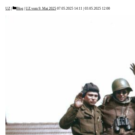
Categories
UZ
Blog
|
UZ vom 9. Mai 2025
07.05.2025 14:11
03.05.2025 12:00