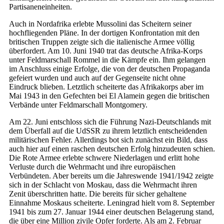
Partisaneneinheiten.
Auch in Nordafrika erlebte Mussolini das Scheitern seiner
hochfliegenden Pläne. In der dortigen Konfrontation mit den
britischen Truppen zeigte sich die italienische Armee völlig
überfordert. Am 10. Juni 1940 trat das deutsche Afrika-Korps
unter Feldmarschall Rommel in die Kämpfe ein. Ihm gelangen
im Anschluss einige Erfolge, die von der deutschen Propaganda
gefeiert wurden und auch auf der Gegenseite nicht ohne
Eindruck blieben. Letztlich scheiterte das Afrikakorps aber im
Mai 1943 in den Gefechten bei El Alamein gegen die britischen
Verbände unter Feldmarschall Montgomery.
Am 22. Juni entschloss sich die Führung Nazi-Deutschlands mit
dem Überfall auf die UdSSR zu ihrem letztlich entscheidenden
militärischen Fehler. Allerdings bot sich zunächst ein Bild, dass
auch hier auf einen raschen deutschen Erfolg hinzudeuten schien.
Die Rote Armee erlebte schwere Niederlagen und erlitt hohe
Verluste durch die Wehrmacht und ihre europäischen
Verbündeten. Aber bereits um die Jahreswende 1941/1942 zeigte
sich in der Schlacht von Moskau, dass die Wehrmacht ihren
Zenit überschritten hatte. Die bereits für sicher gehaltene
Einnahme Moskaus scheiterte. Leningrad hielt vom 8. September
1941 bis zum 27. Januar 1944 einer deutschen Belagerung stand,
die über eine Million zivile Opfer forderte. Als am 2. Februar