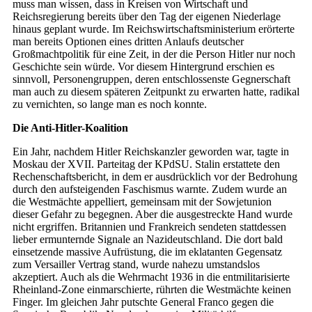
muss man wissen, dass in Kreisen von Wirtschaft und
Reichsregierung bereits über den Tag der eigenen Niederlage
hinaus geplant wurde. Im Reichswirtschaftsministerium erörterte
man bereits Optionen eines dritten Anlaufs deutscher
Großmachtpolitik für eine Zeit, in der die Person Hitler nur noch
Geschichte sein würde. Vor diesem Hintergrund erschien es
sinnvoll, Personengruppen, deren entschlossenste Gegnerschaft
man auch zu diesem späteren Zeitpunkt zu erwarten hatte, radikal
zu vernichten, so lange man es noch konnte.
Die Anti-Hitler-Koalition
Ein Jahr, nachdem Hitler Reichskanzler geworden war, tagte in
Moskau der XVII. Parteitag der KPdSU. Stalin erstattete den
Rechenschaftsbericht, in dem er ausdrücklich vor der Bedrohung
durch den aufsteigenden Faschismus warnte. Zudem wurde an
die Westmächte appelliert, gemeinsam mit der Sowjetunion
dieser Gefahr zu begegnen. Aber die ausgestreckte Hand wurde
nicht ergriffen. Britannien und Frankreich sendeten stattdessen
lieber ermunternde Signale an Nazideutschland. Die dort bald
einsetzende massive Aufrüstung, die im eklatanten Gegensatz
zum Versailler Vertrag stand, wurde nahezu umstandslos
akzeptiert. Auch als die Wehrmacht 1936 in die entmilitarisierte
Rheinland-Zone einmarschierte, rührten die Westmächte keinen
Finger. Im gleichen Jahr putschte General Franco gegen die