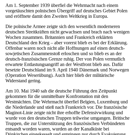
Am 1. September 1939 überfiel die Wehrmacht nach einem
vorgetäuschten polnischen Übergriff auf deutsches Gebiet Polen
und eröffnete damit den Zweiten Weltkrieg in Europa.
Die polnische Armee zeigte sich den wesentlich moderneren
deutschen Streitkräften nicht gewachsen und brach nach wenigen
Wochen zusammen. Britannien und Frankreich erklärten
Deutschland den Krieg – aber vorerst blieb es bei der Erklärung.
Offenbar waren noch nicht alle Hoffnungen auf einen deutsch-
sowjetischen Zusammenstoß erloschen und so blieb es an der
deutsch-französischen Grenze ruhig. Der von Polen vermutlich
erwartete Entlastungsangriff an der Westfront blieb aus. Dafür
besetzte Deutschland im 9. April 1940 Dänemark und Norwegen
(Operation Weserübung). Auch hier blieb der militärische
Widerstand gering.
Am 10. Mai 1940 sah die deutsche Führung den Zeitpunkt
gekommen für die unmittelbare Konfrontation mit den
Westmächten. Die Wehrmacht überfiel Belgien, Luxemburg und
die Niederlande und stieß nach Frankreich vor. Die französische
Maginot-Linie zeigte nicht ihre erhoffte Defensivwirkung und
wurde von den deutschen Truppen teilweise umgangen. Britische
Truppen, die zur Unterstützung des französischen Verbündeten
entsandt worden waren, wurden an der Kanalküste bei
Dünkirchen eingekesselt und entgingen nur durch Evakuierung