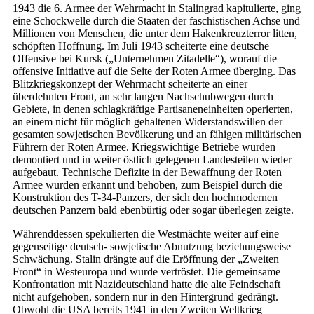
1943 die 6. Armee der Wehrmacht in Stalingrad kapitulierte, ging
eine Schockwelle durch die Staaten der faschistischen Achse und
Millionen von Menschen, die unter dem Hakenkreuzterror litten,
schöpften Hoffnung. Im Juli 1943 scheiterte eine deutsche
Offensive bei Kursk („Unternehmen Zitadelle“), worauf die
offensive Initiative auf die Seite der Roten Armee überging. Das
Blitzkriegskonzept der Wehrmacht scheiterte an einer
überdehnten Front, an sehr langen Nachschubwegen durch
Gebiete, in denen schlagkräftige Partisaneneinheiten operierten,
an einem nicht für möglich gehaltenen Widerstandswillen der
gesamten sowjetischen Bevölkerung und an fähigen militärischen
Führern der Roten Armee. Kriegswichtige Betriebe wurden
demontiert und in weiter östlich gelegenen Landesteilen wieder
aufgebaut. Technische Defizite in der Bewaffnung der Roten
Armee wurden erkannt und behoben, zum Beispiel durch die
Konstruktion des T-34-Panzers, der sich den hochmodernen
deutschen Panzern bald ebenbürtig oder sogar überlegen zeigte.
Währenddessen spekulierten die Westmächte weiter auf eine
gegenseitige deutsch- sowjetische Abnutzung beziehungsweise
Schwächung. Stalin drängte auf die Eröffnung der „Zweiten
Front“ in Westeuropa und wurde vertröstet. Die gemeinsame
Konfrontation mit Nazideutschland hatte die alte Feindschaft
nicht aufgehoben, sondern nur in den Hintergrund gedrängt.
Obwohl die USA bereits 1941 in den Zweiten Weltkrieg