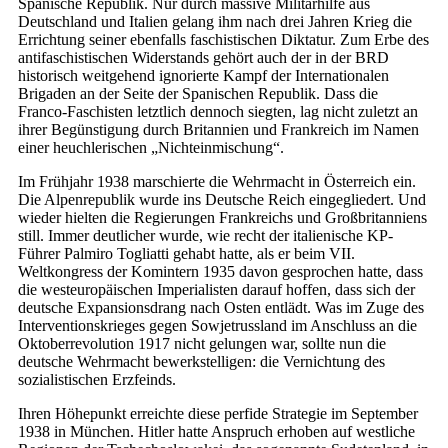
Spanische Republik. Nur durch massive Militärhilfe aus
Deutschland und Italien gelang ihm nach drei Jahren Krieg die
Errichtung seiner ebenfalls faschistischen Diktatur. Zum Erbe des
antifaschistischen Widerstands gehört auch der in der BRD
historisch weitgehend ignorierte Kampf der Internationalen
Brigaden an der Seite der Spanischen Republik. Dass die
Franco-Faschisten letztlich dennoch siegten, lag nicht zuletzt an
ihrer Begünstigung durch Britannien und Frankreich im Namen
einer heuchlerischen „Nichteinmischung“.
Im Frühjahr 1938 marschierte die Wehrmacht in Österreich ein.
Die Alpenrepublik wurde ins Deutsche Reich eingegliedert. Und
wieder hielten die Regierungen Frankreichs und Großbritanniens
still. Immer deutlicher wurde, wie recht der italienische KP-
Führer Palmiro Togliatti gehabt hatte, als er beim VII.
Weltkongress der Komintern 1935 davon gesprochen hatte, dass
die westeuropäischen Imperialisten darauf hoffen, dass sich der
deutsche Expansionsdrang nach Osten entlädt. Was im Zuge des
Interventionskrieges gegen Sowjetrussland im Anschluss an die
Oktoberrevolution 1917 nicht gelungen war, sollte nun die
deutsche Wehrmacht bewerkstelligen: die Vernichtung des
sozialistischen Erzfeinds.
Ihren Höhepunkt erreichte diese perfide Strategie im September
1938 in München. Hitler hatte Anspruch erhoben auf westliche