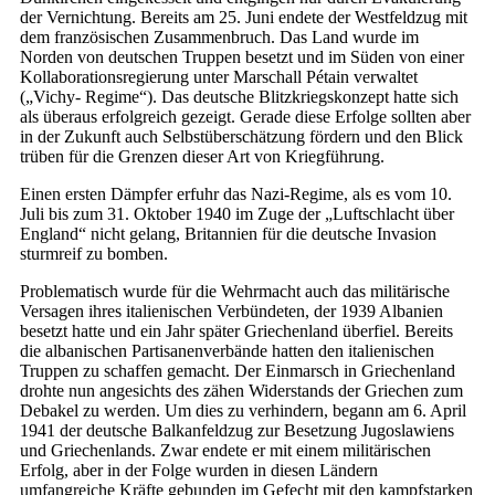
der Vernichtung. Bereits am 25. Juni endete der Westfeldzug mit
dem französischen Zusammenbruch. Das Land wurde im
Norden von deutschen Truppen besetzt und im Süden von einer
Kollaborationsregierung unter Marschall Pétain verwaltet
(„Vichy- Regime“). Das deutsche Blitzkriegskonzept hatte sich
als überaus erfolgreich gezeigt. Gerade diese Erfolge sollten aber
in der Zukunft auch Selbstüberschätzung fördern und den Blick
trüben für die Grenzen dieser Art von Kriegführung.
Einen ersten Dämpfer erfuhr das Nazi-Regime, als es vom 10.
Juli bis zum 31. Oktober 1940 im Zuge der „Luftschlacht über
England“ nicht gelang, Britannien für die deutsche Invasion
sturmreif zu bomben.
Problematisch wurde für die Wehrmacht auch das militärische
Versagen ihres italienischen Verbündeten, der 1939 Albanien
besetzt hatte und ein Jahr später Griechenland überfiel. Bereits
die albanischen Partisanenverbände hatten den italienischen
Truppen zu schaffen gemacht. Der Einmarsch in Griechenland
drohte nun angesichts des zähen Widerstands der Griechen zum
Debakel zu werden. Um dies zu verhindern, begann am 6. April
1941 der deutsche Balkanfeldzug zur Besetzung Jugoslawiens
und Griechenlands. Zwar endete er mit einem militärischen
Erfolg, aber in der Folge wurden in diesen Ländern
umfangreiche Kräfte gebunden im Gefecht mit den kampfstarken