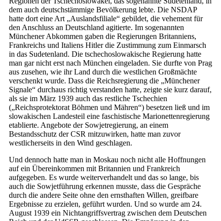
Regionen der Tschechoslowakei, das sogenannte Sudetenland, in
dem auch deutschstämmige Bevölkerung lebte. Die NSDAP
hatte dort eine Art „Auslandsfiliale“ gebildet, die vehement für
den Anschluss an Deutschland agitierte. Im sogenannten
Münchener Abkommen gaben die Regierungen Britanniens,
Frankreichs und Italiens Hitler die Zustimmung zum Einmarsch
in das Sudetenland. Die tschechoslowakische Regierung hatte
man gar nicht erst nach München eingeladen. Sie durfte von Prag
aus zusehen, wie ihr Land durch die westlichen Großmächte
verschenkt wurde. Dass die Reichsregierung die „Münchener
Signale“ durchaus richtig verstanden hatte, zeigte sie kurz darauf,
als sie im März 1939 auch das restliche Tschechien
(„Reichsprotektorat Böhmen und Mähren“) besetzen ließ und im
slowakischen Landesteil eine faschistische Marionettenregierung
etablierte. Angebote der Sowjetregierung, an einem
Bestandsschutz der CSR mitzuwirken, hatte man zuvor
westlicherseits in den Wind geschlagen.
Und dennoch hatte man in Moskau noch nicht alle Hoffnungen
auf ein Übereinkommen mit Britannien und Frankreich
aufgegeben. Es wurde weiterverhandelt und das so lange, bis
auch die Sowjetführung erkennen musste, dass die Gespräche
durch die andere Seite ohne den ernsthaften Willen, greifbare
Ergebnisse zu erzielen, geführt wurden. Und so wurde am 24.
August 1939 ein Nichtangriffsvertrag zwischen dem Deutschen