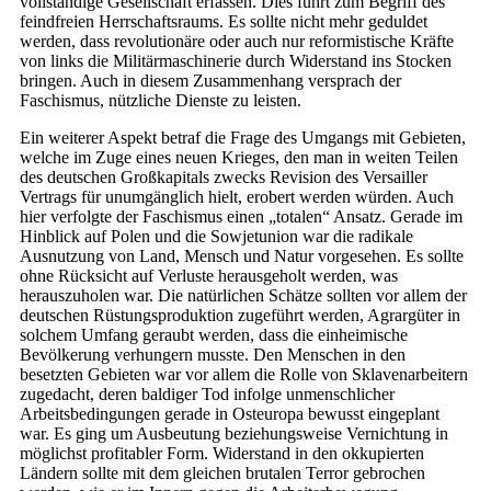
vollständige Gesellschaft erfassen. Dies führt zum Begriff des
feindfreien Herrschaftsraums. Es sollte nicht mehr geduldet
werden, dass revolutionäre oder auch nur reformistische Kräfte
von links die Militärmaschinerie durch Widerstand ins Stocken
bringen. Auch in diesem Zusammenhang versprach der
Faschismus, nützliche Dienste zu leisten.
Ein weiterer Aspekt betraf die Frage des Umgangs mit Gebieten,
welche im Zuge eines neuen Krieges, den man in weiten Teilen
des deutschen Großkapitals zwecks Revision des Versailler
Vertrags für unumgänglich hielt, erobert werden würden. Auch
hier verfolgte der Faschismus einen „totalen“ Ansatz. Gerade im
Hinblick auf Polen und die Sowjetunion war die radikale
Ausnutzung von Land, Mensch und Natur vorgesehen. Es sollte
ohne Rücksicht auf Verluste herausgeholt werden, was
herauszuholen war. Die natürlichen Schätze sollten vor allem der
deutschen Rüstungsproduktion zugeführt werden, Agrargüter in
solchem Umfang geraubt werden, dass die einheimische
Bevölkerung verhungern musste. Den Menschen in den
besetzten Gebieten war vor allem die Rolle von Sklavenarbeitern
zugedacht, deren baldiger Tod infolge unmenschlicher
Arbeitsbedingungen gerade in Osteuropa bewusst eingeplant
war. Es ging um Ausbeutung beziehungsweise Vernichtung in
möglichst profitabler Form. Widerstand in den okkupierten
Ländern sollte mit dem gleichen brutalen Terror gebrochen