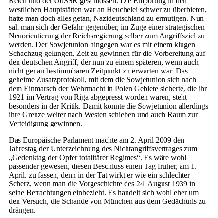
Reich und der UdSSR geschlossen. Die Empörung in den
westlichen Hauptstätten war an Heuchelei schwer zu überbieten,
hatte man doch alles getan, Nazideutschland zu ermutigen. Nun
sah man sich der Gefahr gegenüber, im Zuge einer strategischen
Neuorientierung der Reichsregierung selber zum Angriffsziel zu
werden. Der Sowjetunion hingegen war es mit einem klugen
Schachzug gelungen, Zeit zu gewinnen für die Vorbereitung auf
den deutschen Angriff, der nun zu einem späteren, wenn auch
nicht genau bestimmbaren Zeitpunkt zu erwarten war. Das
geheime Zusatzprotokoll, mit dem die Sowjetunion sich nach
dem Einmarsch der Wehrmacht in Polen Gebiete sicherte, die ihr
1921 im Vertrag von Riga abgepresst worden waren, steht
besonders in der Kritik. Damit konnte die Sowjetunion allerdings
ihre Grenze weiter nach Westen schieben und auch Raum zur
Verteidigung gewinnen.
Das Europäische Parlament machte am 2. April 2009 den
Jahrestag der Unterzeichnung des Nichtangriffsvertrages zum
„Gedenktag der Opfer totalitärer Regimes“. Es wäre wohl
passender gewesen, diesen Beschluss einen Tag früher, am 1.
April. zu fassen, denn in der Tat wirkt er wie ein schlechter
Scherz, wenn man die Vorgeschichte des 24. August 1939 in
seine Betrachtungen einbezieht. Es handelt sich wohl eher um
den Versuch, die Schande von München aus dem Gedächtnis zu
drängen.