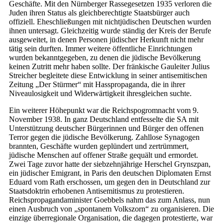
Geschäfte. Mit den Nürnberger Rassegesetzen 1935 verloren die
Juden ihren Status als gleichberechtigte Staatsbürger auch
offiziell. Eheschließungen mit nichtjüdischen Deutschen wurden
ihnen untersagt. Gleichzeitig wurde ständig der Kreis der Berufe
ausgeweitet, in denen Personen jüdischer Herkunft nicht mehr
tätig sein durften. Immer weitere öffentliche Einrichtungen
wurden bekanntgegeben, zu denen die jüdische Bevölkerung
keinen Zutritt mehr haben sollte. Der fränkische Gauleiter Julius
Streicher begleitete diese Entwicklung in seiner antisemitischen
Zeitung „Der Stürmer“ mit Hasspropaganda, die in ihrer
Niveaulosigkeit und Widerwärtigkeit ihresgleichen suchte.
Ein weiterer Höhepunkt war die Reichspogromnacht vom 9.
November 1938. In ganz Deutschland entfesselte die SA mit
Unterstützung deutscher Bürgerinnen und Bürger den offenen
Terror gegen die jüdische Bevölkerung. Zahllose Synagogen
brannten, Geschäfte wurden geplündert und zertrümmert,
jüdische Menschen auf offener Straße gequält und ermordet.
Zwei Tage zuvor hatte der siebzehnjährige Herschel Grynszpan,
ein jüdischer Emigrant, in Paris den deutschen Diplomaten Ernst
Eduard vom Rath erschossen, um gegen den in Deutschland zur
Staatsdoktrin erhobenen Antisemitismus zu protestieren.
Reichspropagandaminister Goebbels nahm das zum Anlass, nun
einen Ausbruch von „spontanem Volkszorn“ zu organisieren. Die
einzige überregionale Organisation, die dagegen protestierte, war