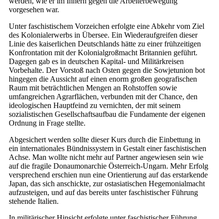
werden, wie er im Innern gegen die Arbeiterbewegung
vorgesehen war.
Unter faschistischem Vorzeichen erfolgte eine Abkehr vom Ziel
des Kolonialerwerbs in Übersee. Ein Wiederaufgreifen dieser
Linie des kaiserlichen Deutschlands hätte zu einer frühzeitigen
Konfrontation mit der Kolonialgroßmacht Britannien geführt.
Dagegen gab es in deutschen Kapital- und Militärkreisen
Vorbehalte. Der Vorstoß nach Osten gegen die Sowjetunion bot
hingegen die Aussicht auf einen enorm großen geografischen
Raum mit beträchtlichen Mengen an Rohstoffen sowie
umfangreichen Agrarflächen, verbunden mit der Chance, den
ideologischen Hauptfeind zu vernichten, der mit seinem
sozialistischen Gesellschaftsaufbau die Fundamente der eigenen
Ordnung in Frage stellte.
Abgesichert werden sollte dieser Kurs durch die Einbettung in
ein internationales Bündnissystem in Gestalt einer faschistischen
Achse. Man wollte nicht mehr auf Partner angewiesen sein wie
auf die fragile Donaumonarchie Österreich-Ungarn. Mehr Erfolg
versprechend erschien nun eine Orientierung auf das erstarkende
Japan, das sich anschickte, zur ostasiatischen Hegemonialmacht
aufzusteigen, und auf das bereits unter faschistischer Führung
stehende Italien.
In militärischer Hinsicht erfolgte unter faschistischer Führung