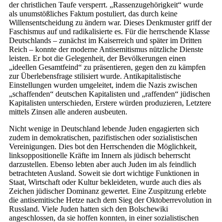
der christlichen Taufe versperrt. „Rassenzugehörigkeit“ wurde
als unumstößliches Faktum postuliert, das durch keine
Willensentscheidung zu ändern war. Dieses Denkmuster griff der
Faschismus auf und radikalisierte es. Für die herrschende Klasse
Deutschlands – zunächst im Kaiserreich und später im Dritten
Reich – konnte der moderne Antisemitismus nützliche Dienste
leisten. Er bot die Gelegenheit, der Bevölkerungen einen
„ideellen Gesamtfeind“ zu präsentieren, gegen den zu kämpfen
zur Überlebensfrage stilisiert wurde. Antikapitalistische
Einstellungen wurden umgeleitet, indem die Nazis zwischen
„schaffenden“ deutschen Kapitalisten und „raffenden“ jüdischen
Kapitalisten unterschieden, Erstere würden produzieren, Letztere
mittels Zinsen alle anderen ausbeuten.
Nicht wenige in Deutschland lebende Juden engagierten sich
zudem in demokratischen, pazifistischen oder sozialistischen
Vereinigungen. Dies bot den Herrschenden die Möglichkeit,
linksoppositionelle Kräfte im Innern als jüdisch beherrscht
darzustellen. Ebenso lebten aber auch Juden im als feindlich
betrachteten Ausland. Soweit sie dort wichtige Funktionen in
Staat, Wirtschaft oder Kultur bekleideten, wurde auch dies als
Zeichen jüdischer Dominanz gewertet. Eine Zuspitzung erlebte
die antisemitische Hetze nach dem Sieg der Oktoberrevolution in
Russland. Viele Juden hatten sich den Bolschewiki
angeschlossen, da sie hoffen konnten, in einer sozialistischen