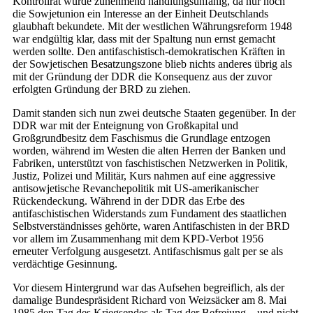
Kontrollrat wurde zunehmend handlungsunfähig, da nur noch
die Sowjetunion ein Interesse an der Einheit Deutschlands
glaubhaft bekundete. Mit der westlichen Währungsreform 1948
war endgültig klar, dass mit der Spaltung nun ernst gemacht
werden sollte. Den antifaschistisch-demokratischen Kräften in
der Sowjetischen Besatzungszone blieb nichts anderes übrig als
mit der Gründung der DDR die Konsequenz aus der zuvor
erfolgten Gründung der BRD zu ziehen.
Damit standen sich nun zwei deutsche Staaten gegenüber. In der
DDR war mit der Enteignung von Großkapital und
Großgrundbesitz dem Faschismus die Grundlage entzogen
worden, während im Westen die alten Herren der Banken und
Fabriken, unterstützt von faschistischen Netzwerken in Politik,
Justiz, Polizei und Militär, Kurs nahmen auf eine aggressive
antisowjetische Revanchepolitik mit US-amerikanischer
Rückendeckung. Während in der DDR das Erbe des
antifaschistischen Widerstands zum Fundament des staatlichen
Selbstverständnisses gehörte, waren Antifaschisten in der BRD
vor allem im Zusammenhang mit dem KPD-Verbot 1956
erneuter Verfolgung ausgesetzt. Antifaschismus galt per se als
verdächtige Gesinnung.
Vor diesem Hintergrund war das Aufsehen begreiflich, als der
damalige Bundespräsident Richard von Weizsäcker am 8. Mai
1985 den Tag des Kriegsendes als Tag der Befreiung – und nicht