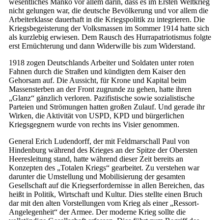
wesentliches Manko vor allem darin, dass es im Ersten Weltkrieg
nicht gelungen war, die deutsche Bevölkerung und vor allem die
Arbeiterklasse dauerhaft in die Kriegspolitik zu integrieren. Die
Kriegsbegeisterung der Volksmassen im Sommer 1914 hatte sich
als kurzlebig erwiesen. Dem Rausch des Hurrapatriotismus folgte
erst Ernüchterung und dann Widerwille bis zum Widerstand.
1918 zogen Deutschlands Arbeiter und Soldaten unter roten
Fahnen durch die Straßen und kündigten dem Kaiser den
Gehorsam auf. Die Aussicht, für Krone und Kapital beim
Massensterben an der Front zugrunde zu gehen, hatte ihren
„Glanz“ gänzlich verloren. Pazifistische sowie sozialistische
Parteien und Strömungen hatten großen Zulauf. Und gerade ihr
Wirken, die Aktivität von USPD, KPD und bürgerlichen
Kriegsgegnern wurde von rechts ins Visier genommen.
General Erich Ludendorff, der mit Feldmarschall Paul von
Hindenburg während des Krieges an der Spitze der Obersten
Heeresleitung stand, hatte während dieser Zeit bereits an
Konzepten des „Totalen Kriegs“ gearbeitet. Zu verstehen war
darunter die Umstellung und Mobilisierung der gesamten
Gesellschaft auf die Kriegserfordernisse in allen Bereichen, das
heißt in Politik, Wirtschaft und Kultur. Dies stellte einen Bruch
dar mit den alten Vorstellungen vom Krieg als einer „Ressort-
Angelegenheit“ der Armee. Der moderne Krieg sollte die