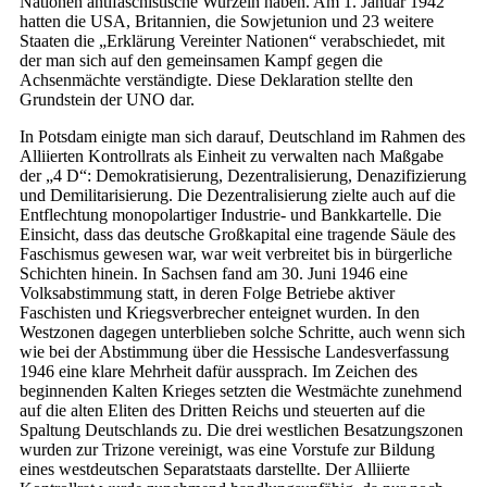
Nationen antifaschistische Wurzeln haben. Am 1. Januar 1942
hatten die USA, Britannien, die Sowjetunion und 23 weitere
Staaten die „Erklärung Vereinter Nationen“ verabschiedet, mit
der man sich auf den gemeinsamen Kampf gegen die
Achsenmächte verständigte. Diese Deklaration stellte den
Grundstein der UNO dar.
In Potsdam einigte man sich darauf, Deutschland im Rahmen des
Alliierten Kontrollrats als Einheit zu verwalten nach Maßgabe
der „4 D“: Demokratisierung, Dezentralisierung, Denazifizierung
und Demilitarisierung. Die Dezentralisierung zielte auch auf die
Entflechtung monopolartiger Industrie- und Bankkartelle. Die
Einsicht, dass das deutsche Großkapital eine tragende Säule des
Faschismus gewesen war, war weit verbreitet bis in bürgerliche
Schichten hinein. In Sachsen fand am 30. Juni 1946 eine
Volksabstimmung statt, in deren Folge Betriebe aktiver
Faschisten und Kriegsverbrecher enteignet wurden. In den
Westzonen dagegen unterblieben solche Schritte, auch wenn sich
wie bei der Abstimmung über die Hessische Landesverfassung
1946 eine klare Mehrheit dafür aussprach. Im Zeichen des
beginnenden Kalten Krieges setzten die Westmächte zunehmend
auf die alten Eliten des Dritten Reichs und steuerten auf die
Spaltung Deutschlands zu. Die drei westlichen Besatzungszonen
wurden zur Trizone vereinigt, was eine Vorstufe zur Bildung
eines westdeutschen Separatstaats darstellte. Der Alliierte