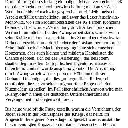
Durchführung dieses bislang einmaligen Massenverbrechens ließ
man den Aspekt der Gewinnerwirtschaftung nicht außer Acht.
Wenn heute über Auschwitz gesprochen wird, bleibt meist ein
Aspekt auffällig unterbelichtet, und zwar das Lager Auschwitz-
Monowitz, wo sich Produktionsstätten des IG-Farben-Konzerns
befanden. Hier wurde „Vernichtung durch Arbeit“ praktiziert.
Wer nicht unmittelbar bei der Zwangsarbeit starb, wurde, wenn
seine Kräfte nicht mehr ausreichten, ins Stammlager Auschwitz-
Birkenau geschickt und dort in einer der Gaskammern ermordet.
Schon bald nach der Machtübertragung hatte sich deutschen
Konzernen, aber auch kleinen und mittleren Kapitalisten die
Chance geboten, sich bei der „Arisierung“, das heißt dem
staatlich legitimierten Raub jüdischen Eigentums, massiv zu
bereichern. Und sie wurde ausgiebig genutzt. Die Ausrottung
durch Zwangsarbeit war der perverse Höhepunkt dieser
Barbarei. Denjenigen, die dies „unbegreiflich“ finden, sei
empfohlen, die viel zu selten aufgeworfene Frage nach den
Nutznießern zu stellen. Im Fall einer ehrlichen Antwort wird man
„klangvolle“ Namen des deutschen Unternehmertums aus
Vergangenheit und Gegenwart hören.
Bis heute wird oft die Frage gestellt, warum die Vernichtung der
Juden selbst in der Schlussphase des Kriegs, das heißt, im
Angesicht der eigenen Niederlage, fortgesetzt wurde, anstatt die
hierzu benötigten Kapazitäten militärisch einzusetzen. Hierzu