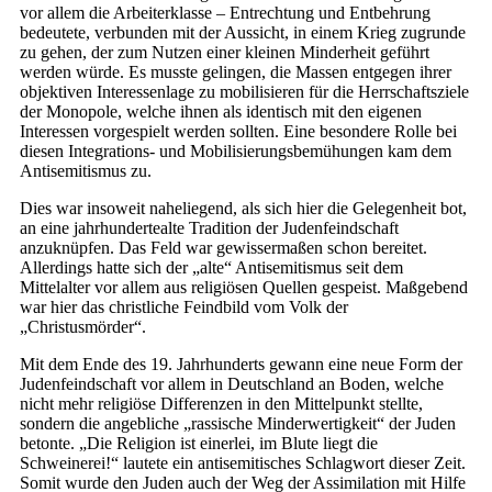
vor allem die Arbeiterklasse – Entrechtung und Entbehrung
bedeutete, verbunden mit der Aussicht, in einem Krieg zugrunde
zu gehen, der zum Nutzen einer kleinen Minderheit geführt
werden würde. Es musste gelingen, die Massen entgegen ihrer
objektiven Interessenlage zu mobilisieren für die Herrschaftsziele
der Monopole, welche ihnen als identisch mit den eigenen
Interessen vorgespielt werden sollten. Eine besondere Rolle bei
diesen Integrations- und Mobilisierungsbemühungen kam dem
Antisemitismus zu.
Dies war insoweit naheliegend, als sich hier die Gelegenheit bot,
an eine jahrhundertealte Tradition der Judenfeindschaft
anzuknüpfen. Das Feld war gewissermaßen schon bereitet.
Allerdings hatte sich der „alte“ Antisemitismus seit dem
Mittelalter vor allem aus religiösen Quellen gespeist. Maßgebend
war hier das christliche Feindbild vom Volk der
„Christusmörder“.
Mit dem Ende des 19. Jahrhunderts gewann eine neue Form der
Judenfeindschaft vor allem in Deutschland an Boden, welche
nicht mehr religiöse Differenzen in den Mittelpunkt stellte,
sondern die angebliche „rassische Minderwertigkeit“ der Juden
betonte. „Die Religion ist einerlei, im Blute liegt die
Schweinerei!“ lautete ein antisemitisches Schlagwort dieser Zeit.
Somit wurde den Juden auch der Weg der Assimilation mit Hilfe