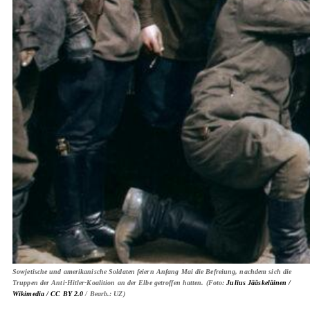
Sowjetische und amerikanische Soldaten feiern Anfang Mai die Befreiung, nachdem sich die
Truppen der Anti-Hitler-Koalition an der Elbe getroffen hatten. (Foto:
Julius Jääskeläinen /
Wikimedia /
CC BY 2.0
/ Bearb.: UZ)