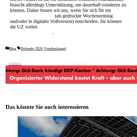
braucht allerdings Unterstützung, um dauerhaft existieren zu
können. Daher freuen wir uns, wenn Sie sich für ein
Abonnement der UZ
(als gedruckte Wochenzeitung
und/oder in digitaler Vollversion) entscheiden. Sie können
die UZ vorher
6 Wochen lang kostenlos und
unverbindlich testen
.
Categories
Tags
Blog
Defender 2020
,
Friedenskampf
Das könnte Sie auch interessieren