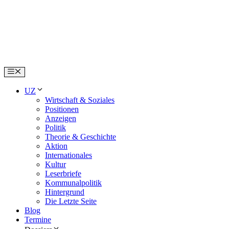
Skip
to
content
Menu
UZ
Wirtschaft & Soziales
Positionen
Anzeigen
Politik
Theorie & Geschichte
Aktion
Internationales
Kultur
Leserbriefe
Kommunalpolitik
Hintergrund
Die Letzte Seite
Blog
Termine