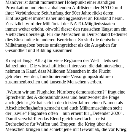
Manöver ist damit momentaner Höhepunkt einer ständigen
Provokation und eines anhaltenden Aufrüstens der NATO und
ihrer Verbündeten: Seit Anfang der 90er Jahre rückt deren
Einflussgebiet immer näher und aggressiver an Russland heran.
Zusätzlich wird der Militäretat der NATO-Mitgliedsstaaten
immer weiter erhöht, obwohl dieser den russischen längst um ein
Vielfaches übersteigt. Für die Menschen in Deutschland bedeutet
dies Einschnitte in anderen Bereichen. So sind die deutschen
Militärausgaben bereits umfangreicher als die Ausgaben für
Gesundheit und Bildung zusammen.
Krieg ist längst Alltag für viele Regionen der Welt – teils seit
Jahrzehnten. Die wirtschaftlichen Interessen die dahinterstehen,
nehmen in Kauf, dass Millionen Menschen in die Flucht
getrieben werden, funktionierende Versorgungsstrukturen
zusammenbrechen und tausende Menschen sterben.
„Warum wir am Flughafen Nürnberg demonstrieren?“ fragt eine
Sprecherin des Aktionsbündnisses und beantwortet die Frage
auch gleich: „Er hat sich in den letzten Jahren einen Namen als
Abschiebeflughafen gemacht und auch Militärmaschinen steht
der „zivile“ Flughafen offen – nun erneut für „Defender 2020″.
Damit verschärft er das Elend gleich zweifach – er ist
Drehscheibe für Waffen und Truppen, die Krieg über die
Menschen bringen und schiebt jene mit Gewalt ab, die vor Krieg