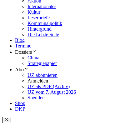
Aktion
Internationales
Kultur
Leserbriefe
Kommunalpolitik
Hintergrund
Die Letzte Seite
Blog
Termine
Dossiers
China
Strategiepapier
Abo
UZ abonnieren
Anmelden
UZ als PDF (Archiv)
UZ vom 7. August 2026
Spenden
Shop
DKP
Schließen