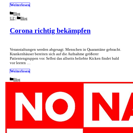
Weiterlesen
Categories
Blog
Categories
UZ
Blog
Corona richtig bekämpfen
Veranstaltungen werden abgesagt. Menschen in Quarantäne gebracht.
Krankenhäuser bereiten sich auf die Aufnahme größerer
Patientengruppen vor. Selbst das allseits beliebte Kicken findet bald
vor leeren …
Weiterlesen
Categories
Blog