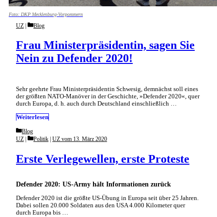
Foto: DKP Mecklenburg-Vorpommern
Categories
UZ
Blog
Frau Ministerpräsidentin, sagen Sie
Nein zu Defender 2020!
Sehr geehrte Frau Ministerpräsidentin Schwesig, demnächst soll eines
der größten NATO-Manöver in der Geschichte, »Defender 2020«, quer
durch Europa, d. h. auch durch Deutschland einschließlich …
Weiterlesen
Categories
Blog
Categories
UZ
Politik
|
UZ vom 13. März 2020
Erste Verlegewellen, erste Proteste
Defender 2020: US-Army hält Informationen zurück
Defender 2020 ist die größte US-Übung in Europa seit über 25 Jahren.
Dabei sollen 20.000 Soldaten aus den USA 4.000 Kilometer quer
durch Europa bis …