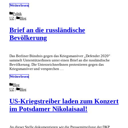
Weiterlesen
Categories
Politik
Categories
UZ
Blog
Brief an die russländische
Bevölkerung
Das Berliner Bündnis gegen das Kriegsmanöver „Defender 2020“
sammelt UnterstützerInnen unter einen Brief an die russländische
Bevölkerung. Die UnterzeichnerInnen protestieren gegen das
Kriegsmanöver und versprechen …
Weiterlesen
Categories
Blog
Categories
UZ
Blog
US-Kriegstreiber laden zum Konzert
im Potsdamer Nikolaisaal!
An dieser Stelle dokumentieren wir die Pressemitteilung der DKP