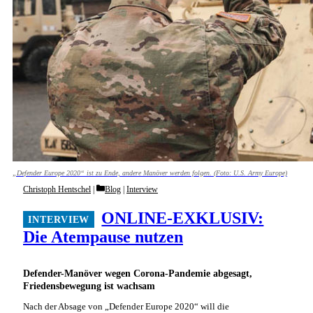
„Defender Europe 2020“ ist zu Ende, andere Manöver werden folgen. (Foto: U.S. Army Europe)
Categories
Christoph Hentschel
Blog
|
Interview
ONLINE-EXKLUSIV:
Die Atempause nutzen
Defender-Manöver wegen Corona-Pandemie abgesagt,
Friedensbewegung ist wachsam
Nach der Absage von „Defender Europe 2020“ will die