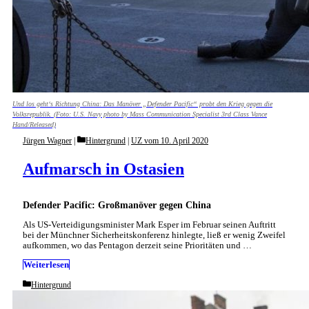
Und los geht‘s Richtung China: Das Manöver „Defender Pacific“ probt den Krieg gegen die
Volksrepublik. (Foto: U.S. Navy photo by Mass Communication Specialist 3rd Class Vance
Hand/Released)
Categories
Jürgen Wagner
Hintergrund
|
UZ vom 10. April 2020
Aufmarsch in Ostasien
Defender Pacific: Großmanöver gegen China
Als US-Verteidigungsminister Mark Esper im Februar seinen Auftritt
bei der Münchner Sicherheitskonferenz hinlegte, ließ er wenig Zweifel
aufkommen, wo das Pentagon derzeit seine Prioritäten und …
Weiterlesen
Categories
Hintergrund