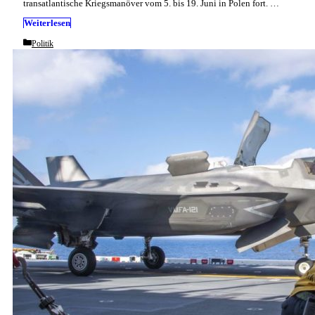
transatlantische Kriegsmanöver vom 5. bis 19. Juni in Polen fort. …
Weiterlesen
Categories
Politik