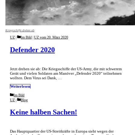
Kriegsschiffe drehen ab
Categories
UZ
Im Bild
|
UZ vom 20. März 2020
Defender 2020
Jetzt drehen sie ab: Die Kriegsschiffe der US-Army, die mit schwerem
Gerät und vielen Soldaten am Manöver „Defender 2020“ teilnehmen
wollten. Dem Virus sei Dank, …
Weiterlesen
Categories
Im Bild
Categories
UZ
Blog
Keine halben Sachen!
Das Hauptquartier der US-Streitkräfte in Europa sieht wegen der