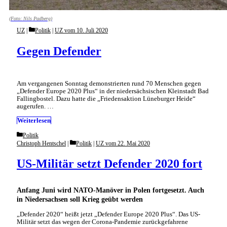
(Foto: Nils Padberg)
Categories
UZ
Politik
|
UZ vom 10. Juli 2020
Gegen Defender
Am vergangenen Sonntag demonstrierten rund 70 Menschen gegen
„Defender Europe 2020 Plus“ in der niedersächsischen Kleinstadt Bad
Fallingbostel. Dazu hatte die „Friedensaktion Lüneburger Heide“
augerufen. …
Weiterlesen
Categories
Politik
Categories
Christoph Hentschel
Politik
|
UZ vom 22. Mai 2020
US-Militär setzt Defender 2020 fort
Anfang Juni wird NATO-Manöver in Polen fortgesetzt. Auch
in Niedersachsen soll Krieg geübt werden
„Defender 2020“ heißt jetzt „Defender Europe 2020 Plus“. Das US-
Militär setzt das wegen der Corona-Pandemie zurückgefahrene