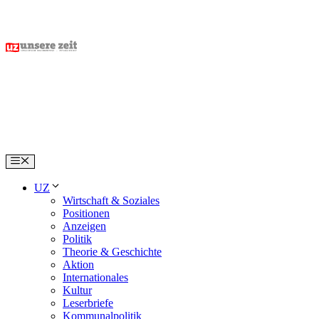
Skip
to
content
Menu
UZ
Wirtschaft & Soziales
Positionen
Anzeigen
Politik
Theorie & Geschichte
Aktion
Internationales
Kultur
Leserbriefe
Kommunalpolitik