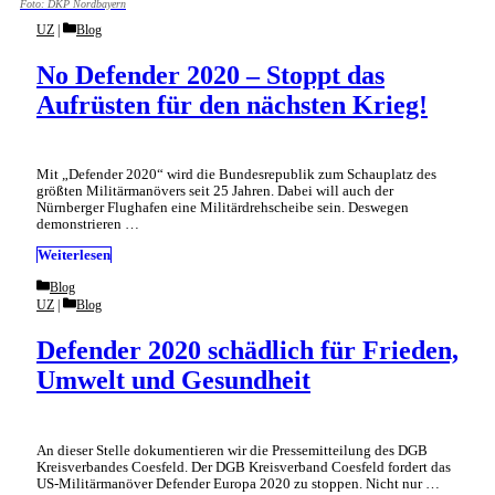
Foto: DKP Nordbayern
Categories
UZ
Blog
No Defender 2020 – Stoppt das
Aufrüsten für den nächsten Krieg!
Mit „Defender 2020“ wird die Bundesrepublik zum Schauplatz des
größten Militärmanövers seit 25 Jahren. Dabei will auch der
Nürnberger Flughafen eine Militärdrehscheibe sein. Deswegen
demonstrieren …
Weiterlesen
Categories
Blog
Categories
UZ
Blog
Defender 2020 schädlich für Frieden,
Umwelt und Gesundheit
An dieser Stelle dokumentieren wir die Pressemitteilung des DGB
Kreisverbandes Coesfeld. Der DGB Kreisverband Coesfeld fordert das
US-Militärmanöver Defender Europa 2020 zu stoppen. Nicht nur …