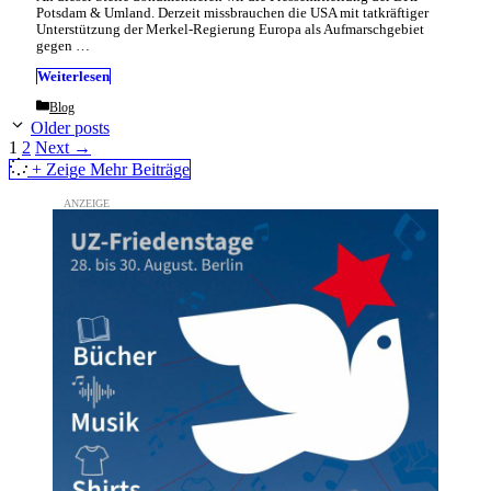
Potsdam & Umland. Derzeit missbrauchen die USA mit tatkräftiger
Unterstützung der Merkel-Regierung Europa als Aufmarschgebiet
gegen …
Weiterlesen
Categories
Blog
Older posts
Page
Page
1
2
Next
→
+ Zeige Mehr Beiträge