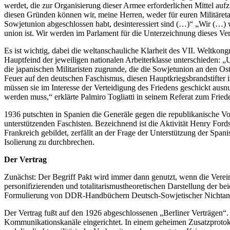
werdet, die zur Organisierung dieser Armee erforderlichen Mittel aufz
diesen Gründen können wir, meine Herren, weder für euren Militäreta
Sowjetunion abgeschlossen habt, desinteressiert sind (…)“ „Wir (…) w
union ist. Wir werden im Parlament für die Unterzeichnung dieses Ver
Es ist wichtig, dabei die weltanschauliche Klarheit des VII. Weltkon
Hauptfeind der jeweiligen nationalen Arbeiterklasse unterschieden: 
die japanischen Militaristen zugrunde, die die Sowjetunion an den Os
Feuer auf den deutschen Faschismus, diesen Hauptkriegsbrandstifter i
müssen sie im Interesse der Verteidigung des Friedens geschickt aus
werden muss,“ erklärte Palmiro Togliatti in seinem Referat zum Frie
1936 putschten in Spanien die Generäle gegen die republikanische Volk
unterstützenden Faschisten. Bezeichnend ist die Aktivität Henry Ford
Frankreich gebildet, zerfällt an der Frage der Unterstützung der Spa
Isolierung zu durchbrechen.
Der Vertrag
Zunächst: Der Begriff Pakt wird immer dann genutzt, wenn die Verein
personifizierenden und totalitarismustheoretischen Darstellung der be
Formulierung von DDR-Handbüchern Deutsch-Sowjetischer Nichtangriffsve
Der Vertrag fußt auf den 1926 abgeschlossenen „Berliner Verträgen“. 
Kommunikationskanäle eingerichtet. In einem geheimen Zusatzprotokol