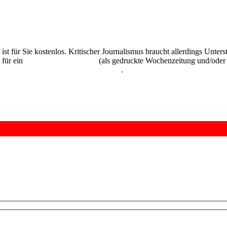
 ist für Sie kostenlos. Kritischer Journalismus braucht allerdings Unte
 für ein
Abonnement der UZ
(als gedruckte Wochenzeitung und/oder i
kostenlos und unverbindlich testen
.