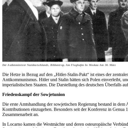
Der Außenminister Nazideutschlands, Ribbentrop, Am Flughafen In Moskau Am 30. März
Die Hetze in Bezug auf den „Hitler-Stalin-Pakt“ ist eines der zentral
Antikommunismus. Hitler und Stalin hätten sich Polen einverleibt, u
imperialistischen Staaten. Die Darstellung des deutschen Überfalls au
Friedenskampf der Sowjetunion
Die erste Amtshandlung der sowjet­ischen Regierung bestand in dem 
Kontributionen einzugehen. Besonders seit der Konferenz in Genua 19
Zusammenarbeit an.
In Locarno kamen die Westmächte und deren osteuropäische Verbünde