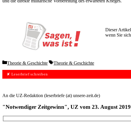
und die direkte militärische Vorbereitung des erwarteten Krieges.
Dieser Artikel
wenn Sie sich
Wochen lang 
Categories
Tags
Theorie & Geschichte
Theorie & Geschichte
✘ Leserbrief schreiben
An die UZ-Redaktion (leserbriefe (at) unsere-zeit.de)
"Notwendiger Zeitgewinn", UZ vom 23. August 2019