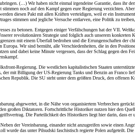
ubringen. (…) Wir haben nicht einmal irgendeine Garantie, dass ihr dem 
t stimmen noch auf den Kampf gegen eure Regierung verzichten. Aber d
erden diesen Pakt mit allen Kräften verteidigen, weil er ein Instrumen
trages stimmen und jegliche Versuche entlarven, eine Politik zu treiben
gresses zu betonen. Entgegen einiger Verfälschungen hat der VII. Welt
„Unserer revolutionären Strategie und folglich auch unserem konkreten
tgrenzen mit einem Überfall bedrohen und die Errungenschaften der chi
n Europa. Wir sind bemüht, alle Verschiedenheiten, die in den Position
nutzen und dabei keine Minute vergessen, dass der Schlag gegen den Fe
denskampf.
sfront-Regierung. Die westlichen kapitalistischen Staaten unterstützte
s, der mit Billigung der US-Regierung Tanks und Benzin an Franco lief
nischen Republik. Die SU steht unter dem größten Druck, den offenen K
barung abgewertet, in die Nähe von organisiertem Verbrechen gerückt w
iden großen Diktatoren. Fortschrittliche Historiker nutzen hier den Quel
rtrag. Die Parteilichkeit des Historikers liegt hier darin, dass er um
Neben der Vereinbarung, einander nicht anzugreifen sowie einen Angriff
l wurde das unter Pilsudski faschistisch regierte Polen aufgeteilt. D