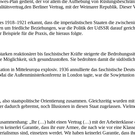
 Dawes-Plan gedient, der vor allem die Aufhebung von Rüstungsbeschrä
alitätsvertrag,den Berliner Vertrag, mit der Weimarer Republik. Dieser 
es 1918–1921 erkannt, dass die imperialistischen Staaten die zwische
um friedliche Beziehungen, war die Politik der UdSSR darauf gerichte
eispiele für die Praxis, die hieraus folgte.
arken reaktionärer bis faschistischer Kräfte steigerte die Bedrohungssi
e Möglichkeit, sich gesundzustoßen. Sie bedrohten damit die südöstlic
tion in Mitteleuropa explosiv. 1936 annullierte das faschistische Deu
te Mai die Außenministerkonferenz in London tagte, war die Sowjetunion d
also staatspolitische Orientierung zusammen. Gleichzeitig wurden mit b
 dadurch gebremst, noch Illusionen in diesen Staat zugelassen. Vielme
Zusammenhang: „Ihr (…) habt einen Vertrag (…) mit der Arbeiterklasse 
en keinerlei Garantie, dass ihr eure Armee, die nach wie vor eine Klas
ialismus sind, einsetzen werdet. Wir haben keinerlei Garantie, dass i