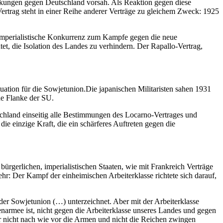
nkungen gegen Deutschland vorsah. Als Reaktion gegen diese
Vertrag steht in einer Reihe anderer Verträge zu gleichem Zweck: 1925
nimperialistische Konkurrenz zum Kampfe gegen die neue
t, die Isolation des Landes zu verhindern. Der Rapallo-Vertrag,
tuation für die Sowjetunion.Die japanischen Militaristen sahen 1931
he Flanke der SU.
tschland einseitig alle Bestimmungen des Locarno-Vertrages und
ie einzige Kraft, die ein schärferes Auftreten gegen die
ürgerlichen, imperialistischen Staaten, wie mit Frankreich Verträge
hr: Der Kampf der einheimischen Arbeiterklasse richtete sich darauf,
der Sowjetunion (…) unterzeichnet. Aber mit der Arbeiterklasse
senarmee ist, nicht gegen die Arbeiterklasse unseres Landes und gegen
hr nicht nach wie vor die Armen und nicht die Reichen zwingen