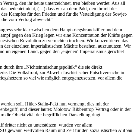
Vertrag, den ihr heute unterzeichnet, treu bleiben werdet. Aus all
as bedeutet nicht, (…) dass wir an dem Pakt, den ihr mit der
t des Kampfes für den Frieden und für die Verteidigung der Sowjet­
, die vom Vertrag abweicht.“
kongress sehr klar zwischen dem Hauptkriegsbrandstifter und dem
 Kampf gegen den Krieg legen wir eine Konzentration der Kräfte gegen
nesischen Revolution zu vernichten trachten. Wir konzentrieren das
en der einzelnen imperialistischen Mächte bestehen, auszunutzen. Wir
ind im eigenen Land, gegen den ‚eigenen‘ Imperialismus gerichtet
n durch ihre „Nichteinmischungspolitik“ die sie direkt
erte. Die Volksfront, zur Abwehr faschistischer Putschversuche in
riegshetzern so viel wie möglich entgegenzusetzen, vor allem die
erden soll. Hitler-Stalin-Pakt nun vermengt dies mit der
lenbegriff, und dieser lautet: Molotow-Ribbentrop-Vertrag oder in der
 die Objektivität der begrifflichen Darstellung ringt.
 dritter nicht zu unterstützen, wurden vor allem
ie SU gewann wertvollen Raum und Zeit für den sozialistischen Aufbau