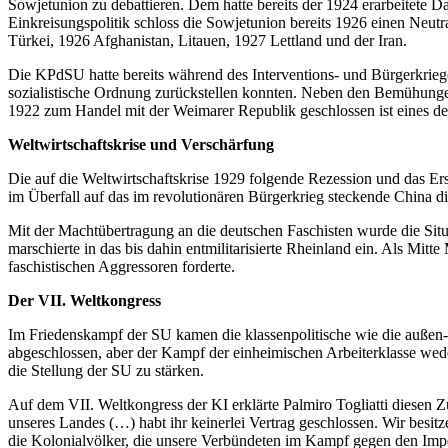
Sowjetunion zu debattieren. Dem hatte bereits der 1924 erarbeitete
Einkreisungspolitik schloss die Sowjetunion bereits 1926 einen Neutr
Türkei, 1926 Afghanistan, Litauen, 1927 Lettland und der Iran.
Die KPdSU hatte bereits während des Interventions- und Bürgerkrieg
sozialistische Ordnung zurückstellen konnten. Neben den Bemühungen 
1922 zum Handel mit der Weimarer Republik geschlossen ist eines der B
Weltwirtschaftskrise und Verschärfung
Die auf die Weltwirtschaftskrise 1929 folgende Rezession und das Erst
im Überfall auf das im revolutionären Bürgerkrieg steckende China di
Mit der Machtübertragung an die deutschen Faschisten wurde die Situa
marschierte in das bis dahin entmilitarisierte Rheinland ein. Als Mit
faschistischen Aggressoren forderte.
Der VII. Weltkongress
Im Friedenskampf der SU kamen die klassenpolitische wie die außen-, 
abgeschlossen, aber der Kampf der einheimischen Arbeiterklasse weder
die Stellung der SU zu stärken.
Auf dem VII. Weltkongress der KI erklärte Palmiro Togliatti diesen 
unseres Landes (…) habt ihr keinerlei Vertrag geschlossen. Wir besitz
die Kolonialvölker, die unsere Verbündeten im Kampf gegen den Imper