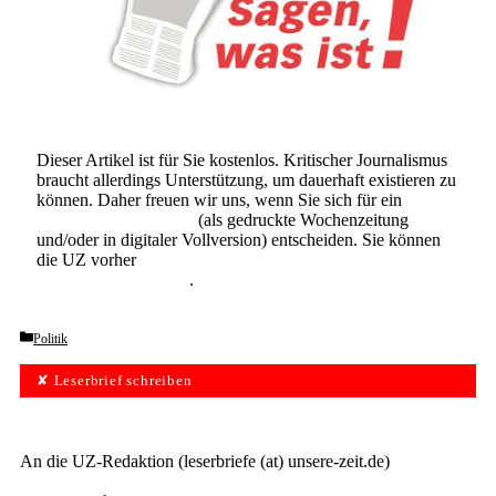
Dieser Artikel ist für Sie kostenlos. Kritischer Journalismus
braucht allerdings Unterstützung, um dauerhaft existieren zu
können. Daher freuen wir uns, wenn Sie sich für ein
Abonnement der UZ
(als gedruckte Wochenzeitung
und/oder in digitaler Vollversion) entscheiden. Sie können
die UZ vorher
6 Wochen lang kostenlos und
unverbindlich testen
.
Categories
Politik
✘ Leserbrief schreiben
An die UZ-Redaktion (leserbriefe (at) unsere-zeit.de)