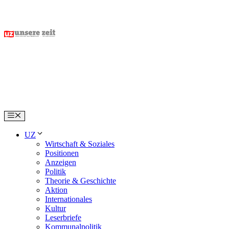
Skip
to
content
Menu
UZ
Wirtschaft & Soziales
Positionen
Anzeigen
Politik
Theorie & Geschichte
Aktion
Internationales
Kultur
Leserbriefe
Kommunalpolitik