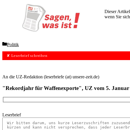
Dieser Artikel
wenn Sie sich
Wochen lang 
Categories
Politik
✘ Leserbrief schreiben
An die UZ-Redaktion (leserbriefe (at) unsere-zeit.de)
"Rekordjahr für ­Waffenexporte", UZ vom 5. Januar
Leserbrief