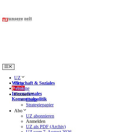
Skip
to
content
Menu
UZ
Wirtschaft & Soziales
Blog
Politik
Termine
Internationales
Dossiers
Kommunalpolitik
China
Strategiepapier
Abo
UZ abonnieren
Anmelden
UZ als PDF (Archiv)
UZ vom 7. August 2026