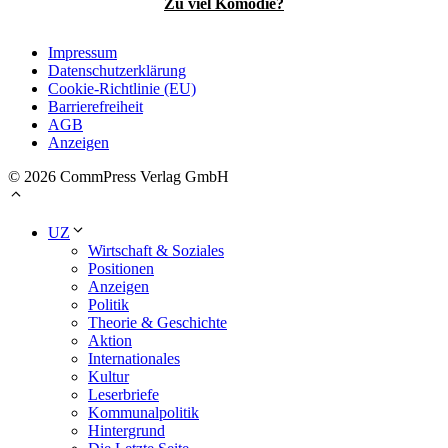
Zu viel Komödie?
Impressum
Datenschutzerklärung
Cookie-Richtlinie (EU)
Barrierefreiheit
AGB
Anzeigen
© 2026 CommPress Verlag GmbH
UZ
Wirtschaft & Soziales
Positionen
Anzeigen
Politik
Theorie & Geschichte
Aktion
Internationales
Kultur
Leserbriefe
Kommunalpolitik
Hintergrund