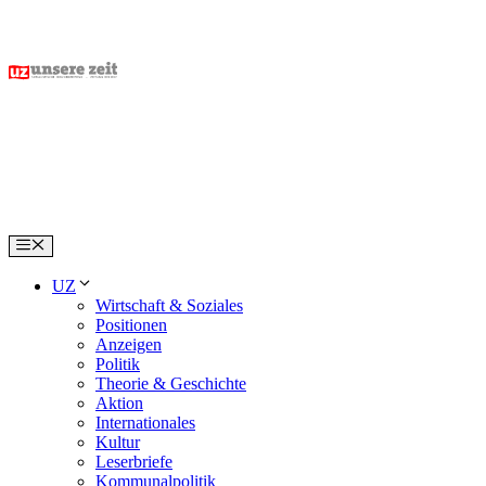
Skip
to
content
Menu
UZ
Wirtschaft & Soziales
Positionen
Anzeigen
Politik
Theorie & Geschichte
Aktion
Internationales
Kultur
Leserbriefe
Kommunalpolitik