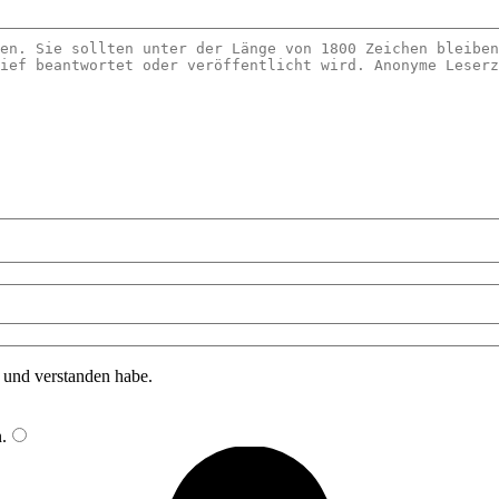
n und verstanden habe.
n
.