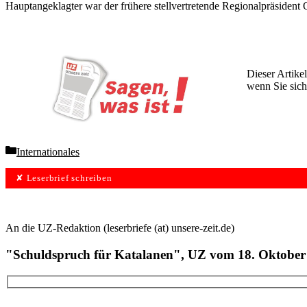
Hauptangeklagter war der frühere stellvertretende Regionalpräsident O
Dieser Artikel
wenn Sie sich
Wochen lang 
Categories
Internationales
✘ Leserbrief schreiben
An die UZ-Redaktion (leserbriefe (at) unsere-zeit.de)
"Schuldspruch für Katalanen", UZ vom 18. Oktober