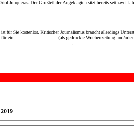
riol Junqueras. Der Großteil der Angeklagten sitzt bereits seit zwei Ja
 ist für Sie kostenlos. Kritischer Journalismus braucht allerdings Unte
 für ein
Abonnement der UZ
(als gedruckte Wochenzeitung und/oder i
kostenlos und unverbindlich testen
.
 2019