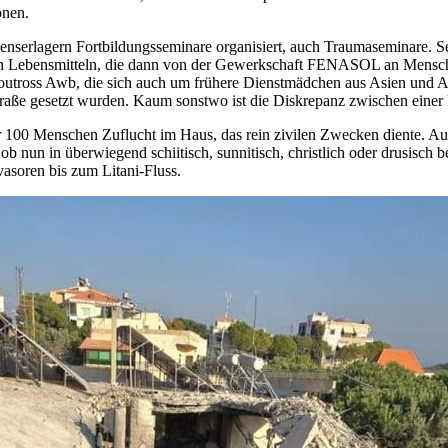
onen.
nenserlagern Fortbildungsseminare organisiert, auch Traumaseminare.
en Lebensmitteln, die dann von der Gewerkschaft FENASOL an Menschen
 Boutross Awb, die sich auch um frühere Dienstmädchen aus Asien und
 Straße gesetzt wurden. Kaum sonstwo ist die Diskrepanz zwischen eine
 100 Menschen Zuflucht im Haus, das rein zivilen Zwecken diente. Auc
, ob nun in überwiegend schiitisch, sunnitisch, christlich oder drusis
vasoren bis zum Litani-Fluss.