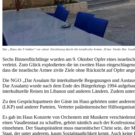
Das „Haus des Friedens“ vor seiner Zerstörung durch die israelische Armee. (Foto: Verein Dar Assa
Sechs Binnenflüchtlinge wurden am 9. Oktober Opfer eines israelisc
verletzt. Zum Glück explodierten die im zweiten Haus eingeschlagene
dass die israelische Armee zivile Ziele ohne Rücksicht auf Opfer an
Die NGO „Dar Assalam für interkulturelle Begegnungen und Austausc
Dar Assalam) wurde nach dem Ende des Bürgerkriegs 1994 aufgebaut
interkulturelle Reisen im Libanon und anderen Ländern. Zudem unterst
Zu den Gesprächspartnern der Gäste im Haus gehörten unter anderem 
(LKP) und anderer Parteien, Vertreter palästinensischer Hilfsorganis
Es gab im Haus Konzerte von Orchestern mit Musikern verschiedenster
einen Vasallenstaat zu schaffen, gehört nämlich auch der Konfession
einnehmen. Der Staatspräsident muss maronitischer Christ sein, der M
Staat, der unter anderem, kaum Sozialstaatlichkeit kennt. Auch kein