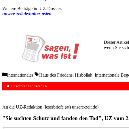
Weitere Beiträge im UZ-Dossier:
unsere-zeit.de/naher-osten
Dieser Artikel
wenn Sie sich
Wochen lang 
Categories
Tags
Internationales
Haus des Friedens
,
Hisbollah
,
Internationale Beg
✘ Leserbrief schreiben
An die UZ-Redaktion (leserbriefe (at) unsere-zeit.de)
"Sie suchten Schutz und fanden den Tod", UZ vom 2