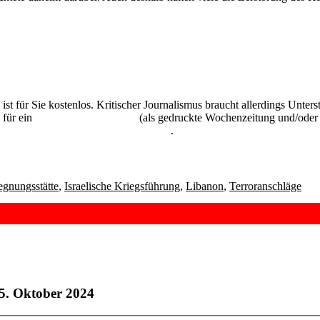
 ist für Sie kostenlos. Kritischer Journalismus braucht allerdings Unte
 für ein
Abonnement der UZ
(als gedruckte Wochenzeitung und/oder i
kostenlos und unverbindlich testen
.
egnungsstätte
,
Israelische Kriegsführung
,
Libanon
,
Terroranschläge
5. Oktober 2024