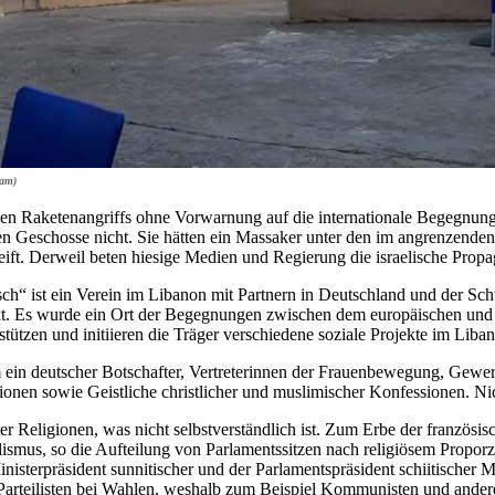
lam)
hen Raketenangriffs ohne Vorwarnung auf die internationale Begegnung
n Geschosse nicht. Sie hätten ein Massaker unter den im angrenzenden
greift. Derweil beten hiesige Medien und Regierung die israelische Pr
h“ ist ein Verein im Libanon mit Partnern in Deutschland und der Sch
. Es wurde ein Ort der Begegnungen zwischen dem europäischen und 
ützen und initiieren die Träger verschiedene soziale Projekte im Liba
ein deutscher Botschafter, Vertreterinnen der Frauenbewegung, Gewer
ationen sowie Geistliche christlicher und muslimischer Konfessionen. 
 Religionen, was nicht selbstverständlich ist. Zum Erbe der französis
alismus, so die Aufteilung von Parlamentssitzen nach religiösem Propo
inisterpräsident sunnitischer und der Parlamentspräsident schiitischer 
e Parteilisten bei Wahlen, weshalb zum Beispiel Kommunisten und andere