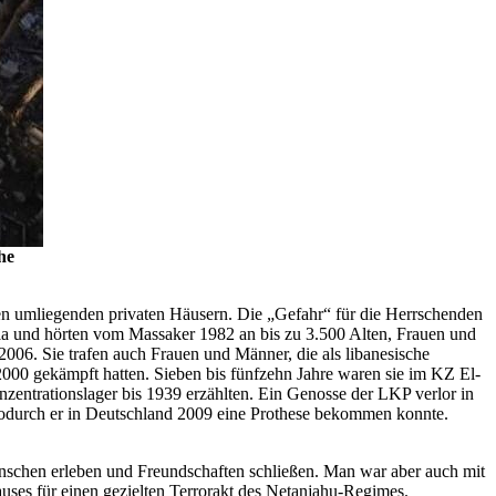
he
en umliegenden privaten Häusern. Die „Gefahr“ für die Herrschenden
tila und hörten vom Massaker 1982 an bis zu 3.500 Alten, Frauen und
006. Sie trafen auch Frauen und Männer, die als libanesische
2000 gekämpft hatten. Sieben bis fünfzehn Jahre waren sie im KZ El-
onzentrationslager bis 1939 erzählten. Ein Genosse der LKP verlor in
durch er in Deutschland 2009 eine Prothese bekommen konnte.
chen erleben und Freundschaften schließen. Man war aber auch mit
auses für einen gezielten Terrorakt des Netanjahu-Regimes.