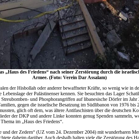
as „Haus des Friedens“ nach seiner Zerstörung durch die israelisc
Armee. (Foto: Verein Dar Assalam)
en der Hisbollah oder anderer bewaffneter Kräfte, so wenig wie in d
ende Lebenslage der Palästinenser kennen. Sie besuchten das Lager Scha
 Streubomben- und Phosphorangriffen auf libanesische Dörfer im Jahr 2
amilien, gegen die israelische Besatzung im Südlibanon von 1976 bis 
 mussten, glich oft dem, was ältere Antifaschisten über die deutschen K
glieder der DKP und andere Linke konnten genug Spenden sammeln, wo
r Thema im „Haus des Friedens“.
e und der Zedern“ (UZ vom 24. Dezember 2004) mit wunderbaren Mens
richtete daheim darüber. Auch deshalb halten viele die Zerstörung des H