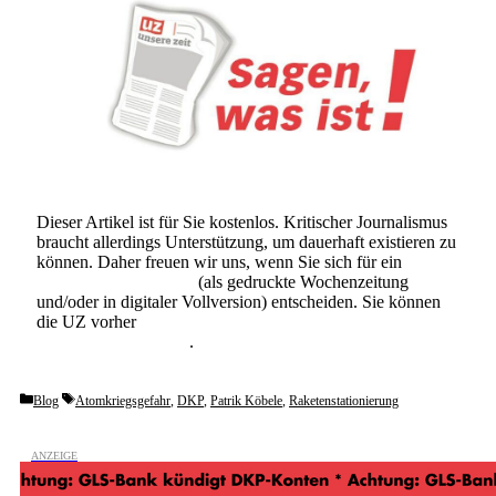
Dieser Artikel ist für Sie kostenlos. Kritischer Journalismus
braucht allerdings Unterstützung, um dauerhaft existieren zu
können. Daher freuen wir uns, wenn Sie sich für ein
Abonnement der UZ
(als gedruckte Wochenzeitung
und/oder in digitaler Vollversion) entscheiden. Sie können
die UZ vorher
6 Wochen lang kostenlos und
unverbindlich testen
.
Categories
Tags
Blog
Atomkriegsgefahr
,
DKP
,
Patrik Köbele
,
Raketenstationierung