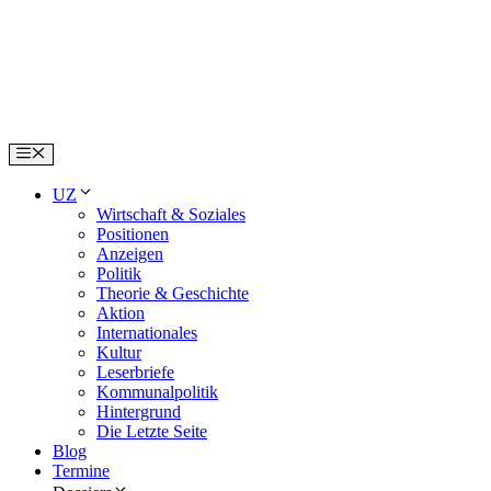
Skip
to
content
Menu
UZ
Wirtschaft & Soziales
Positionen
Anzeigen
Politik
Theorie & Geschichte
Aktion
Internationales
Kultur
Leserbriefe
Kommunalpolitik
Hintergrund
Die Letzte Seite
Blog
Termine