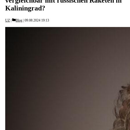
vergleichbar mit russischen Raketen in
Kaliningrad?
Categories
UZ
Blog
09.08.2024 19:13