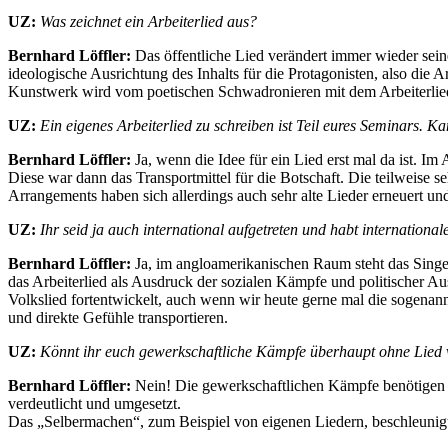
UZ:
Was zeichnet ein Arbeiterlied aus?
Bernhard Löffler:
Das öffentliche Lied verändert immer wieder sein
ideologische Ausrichtung des Inhalts für die Protagonisten, also die 
Kunstwerk wird vom poetischen Schwadronieren mit dem Arbeiterlied a
UZ:
Ein eigenes Arbeiterlied zu schreiben ist Teil eures Seminars. K
Bernhard Löffler:
Ja, wenn die Idee für ein Lied erst mal da ist. Im
Diese war dann das Transportmittel für die Botschaft. Die teilweise
Arrangements haben sich allerdings auch sehr alte Lieder erneuert un
UZ:
Ihr seid ja auch international aufgetreten und habt internatio
Bernhard Löffler:
Ja, im angloamerikanischen Raum steht das Singer
das Arbeiterlied als Ausdruck der sozialen Kämpfe und politischer A
Volkslied fortentwickelt, auch wenn wir heute gerne mal die sogenan
und direkte Gefühle transportieren.
UZ:
Könnt ihr euch gewerkschaftliche Kämpfe überhaupt ohne Lied 
Bernhard Löffler:
Nein! Die gewerkschaftlichen Kämpfe benötigen 
verdeutlicht und umgesetzt.
Das „Selbermachen“, zum Beispiel von eigenen Liedern, beschleunigt 