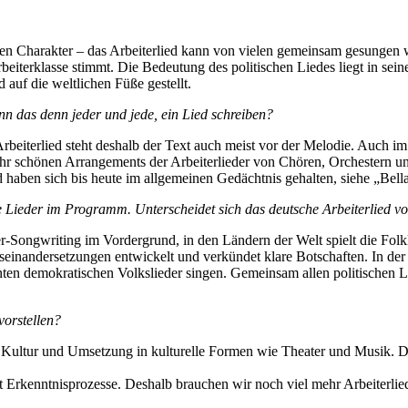
en Charakter – das Arbeiterlied kann von vielen gemeinsam gesungen w
Arbeiterklasse stimmt. Die Bedeutung des politischen Liedes liegt in sei
uf die weltlichen Füße gestellt.
ann das denn jeder und jede, ein Lied schreiben?
 Arbeiterlied steht deshalb der Text auch meist vor der Melodie. Auch i
 sehr schönen Arrangements der Arbeiterlieder von Chören, Orchestern 
d haben sich bis heute im allgemeinen Gedächtnis gehalten, siehe „Bel
nale Lieder im Programm. Unterscheidet sich das deutsche Arbeiterlied
-Songwriting im Vordergrund, in den Ländern der Welt spielt die Folkl
useinandersetzungen entwickelt und verkündet klare Botschaften. In der
nten demokratischen Volkslieder singen. Gemeinsam allen politischen L
vorstellen?
Kultur und Umsetzung in kulturelle Formen wie Theater und Musik. D
Erkenntnisprozesse. Deshalb brauchen wir noch viel mehr Arbeiterlied