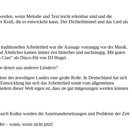
erden, wenn Melodie und Text leicht erlernbar sind und die
ner Kraft, die es entwickeln kann. Der Dichterhimmel und das Lied als
m traditionellen Arbeiterlied war die Aussage vorrangig vor der Musik.
und Ähnliches kamen immer erst hinterher und nachrangig. Mit guten
la Ciao“ als Disco-Hit von DJ Hugel.
 von denen aus anderen Ländern?
ore des jeweiligen Landes eine große Rolle. In Deutschland hat sich
 Entwicklung hat sich das Arbeiterlied somit vom allgemeinen
iedern dieser Welt eigen ist, dass sie gut mitgesungen werden können
urch Kultur werden die Auseinandersetzungen und Probleme der Zeit
er – wann, wenn nicht jetzt!