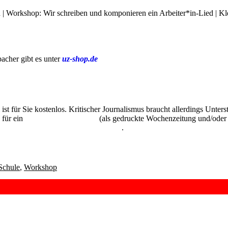
 | Workshop: Wir schreiben und komponieren ein Arbeiter*in-Lied | 
acher gibt es unter
uz-shop.de
 ist für Sie kostenlos. Kritischer Journalismus braucht allerdings Unte
 für ein
Abonnement der UZ
(als gedruckte Wochenzeitung und/oder i
kostenlos und unverbindlich testen
.
Schule
,
Workshop