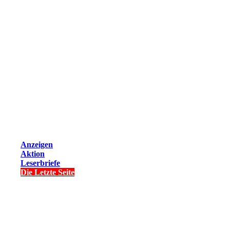
Anzeigen
Aktion
Leserbriefe
Die Letzte Seite