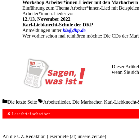
Workshop Arbeiter*innen-Lieder mit den Marbachern
Einführung zum Thema Arbeiter*innen-Lied mit Beispielen
Arbeiter*innen-Lieder vor
12./13. November 2022
Karl-Liebknecht-Schule der DKP
Anmeldungen unter
kls@dkp.de
Wer vorher schon mal reinhören möchte: Die CDs der Marb
Dieser Artikel
wenn Sie sich
Wochen lang 
Categories
Tags
Die letzte Seite
Arbeiterlieder
,
Die Marbacher
,
Karl-Liebknecht-
✘ Leserbrief schreiben
An die UZ-Redaktion (leserbriefe (at) unsere-zeit.de)