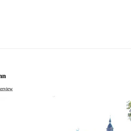
nn
terview