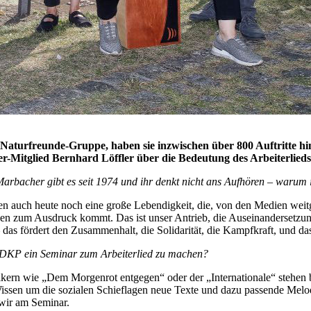
r Naturfreunde-Gruppe, haben sie inzwischen über 800 Auftritte h
-Mitglied Bernhard Löffler über die Bedeutung des Arbeiterlieds
 Marbacher gibt es seit 1974 und ihr denkt nicht ans Aufhören – warum i
n auch heute noch eine große Lebendigkeit, die, von den Medien weit
 zum Ausdruck kommt. Das ist unser Antrieb, die Auseinandersetzunge
 fördert den Zusammenhalt, die Solidarität, die Kampfkraft, und das 
r DKP ein Seminar zum Arbeiterlied zu machen?
ikern wie „Dem Morgenrot entgegen“ oder der „Internationale“ stehen
issen um die sozialen Schieflagen neue Texte und dazu passende Melodi
wir am Seminar.