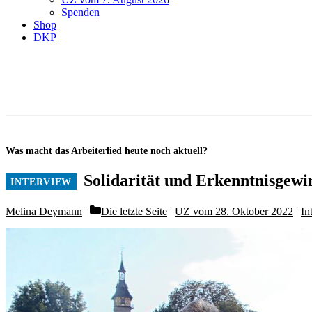
Spenden
Shop
DKP
Was macht das Arbeiterlied heute noch aktuell?
Solidarität und Erkenntnisgewi
Categories
Melina Deymann
Die letzte Seite
|
UZ vom 28. Oktober 2022
|
In