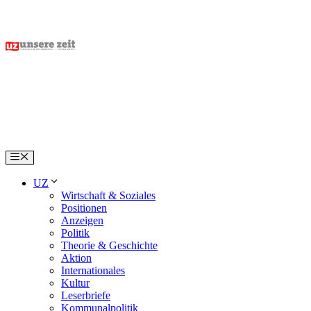
Skip
to
content
Menu
UZ
Wirtschaft & Soziales
Positionen
Anzeigen
Politik
Theorie & Geschichte
Aktion
Internationales
Kultur
Leserbriefe
Kommunalpolitik