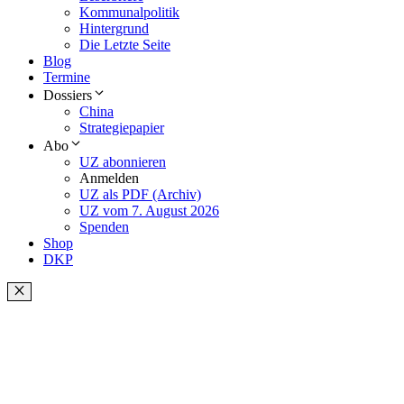
Kommunalpolitik
Hintergrund
Die Letzte Seite
Blog
Termine
Dossiers
China
Strategiepapier
Abo
UZ abonnieren
Anmelden
UZ als PDF (Archiv)
UZ vom 7. August 2026
Spenden
Shop
DKP
Schließen