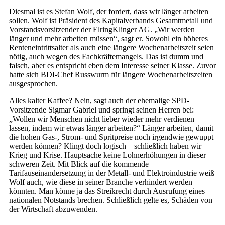
Diesmal ist es Stefan Wolf, der fordert, dass wir länger arbeiten
sollen. Wolf ist Präsident des Kapitalverbands Gesamtmetall und
Vorstandsvorsitzender der ElringKlinger AG. „Wir werden
länger und mehr arbeiten müssen“, sagt er. Sowohl ein höheres
Renteneintrittsalter als auch eine längere Wochenarbeitszeit seien
nötig, auch wegen des Fachkräftemangels. Das ist dumm und
falsch, aber es entspricht eben dem Interesse seiner Klasse. Zuvor
hatte sich BDI-Chef Russwurm für längere Wochenarbeitszeiten
ausgesprochen.
Alles kalter Kaffee? Nein, sagt auch der ehemalige SPD-
Vorsitzende Sigmar Gabriel und springt seinen Herren bei:
„Wollen wir Menschen nicht lieber wieder mehr verdienen
lassen, indem wir etwas länger arbeiten?“ Länger arbeiten, damit
die hohen Gas-, Strom- und Spritpreise noch irgendwie gewuppt
werden können? Klingt doch logisch – schließlich haben wir
Krieg und Krise. Hauptsache keine Lohnerhöhungen in dieser
schweren Zeit. Mit Blick auf die kommende
Tarifauseinandersetzung in der Metall- und Elektroindustrie weiß
Wolf auch, wie diese in seiner Branche verhindert werden
könnten. Man könne ja das Streikrecht durch Ausrufung eines
nationalen Notstands brechen. Schließlich gelte es, Schäden von
der Wirtschaft abzuwenden.