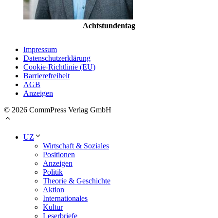
Achtstundentag
Impressum
Datenschutzerklärung
Cookie-Richtlinie (EU)
Barrierefreiheit
AGB
Anzeigen
© 2026 CommPress Verlag GmbH
UZ
Wirtschaft & Soziales
Positionen
Anzeigen
Politik
Theorie & Geschichte
Aktion
Internationales
Kultur
Leserbriefe