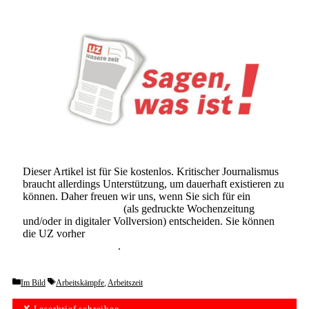
Dieser Artikel ist für Sie kostenlos. Kritischer Journalismus
braucht allerdings Unterstützung, um dauerhaft existieren zu
können. Daher freuen wir uns, wenn Sie sich für ein
Abonnement der UZ
(als gedruckte Wochenzeitung
und/oder in digitaler Vollversion) entscheiden. Sie können
die UZ vorher
6 Wochen lang kostenlos und
unverbindlich testen
.
Categories
Tags
Im Bild
Arbeitskämpfe
,
Arbeitszeit