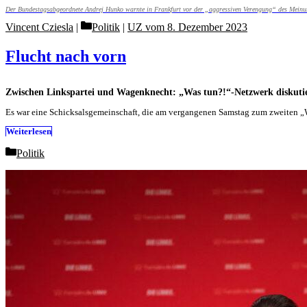
Der Bundestagsabgeordnete Andrej Hunko warnte in Frankfurt vor der „aggressiven Verengung“ des Meinung
Categories
Vincent Cziesla
Politik
|
UZ vom 8. Dezember 2023
Flucht nach vorn
Zwischen Linkspartei und Wagenknecht: „Was tun?!“-Netzwerk diskutie
Es war eine Schicksalsgemeinschaft, die am vergangenen Samstag zum zweiten 
Weiterlesen
Categories
Politik