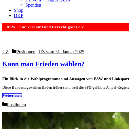
Spenden
Shop
DKP
BSW - Für Vernunft und Gerechtigkeit e.V.
Categories
UZ
Positionen
|
UZ vom 31. Januar 2025
Kann man Frieden wählen?
Ein Blick in die Wahlprogramme und Aussagen von BSW und Linkspart
Diese Bundestagswahlen finden früher statt, weil die SPD-geführte Ampel-Regierun
Weiterlesen
Categories
Positionen