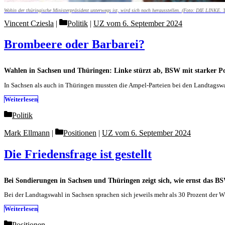
Wohin der thüringische Ministerpräsident unterwegs ist, wird sich noch herausstellen. (Foto: DIE LINKE. 
Categories
Vincent Cziesla
Politik
|
UZ vom 6. September 2024
Brombeere oder Barbarei?
Wahlen in Sachsen und Thüringen: Linke stürzt ab, BSW mit starker Po
In Sachsen als auch in Thüringen mussten die Ampel-Parteien bei den Landtagsw
Weiterlesen
Categories
Politik
Categories
Mark Ellmann
Positionen
|
UZ vom 6. September 2024
Die Friedensfrage ist gestellt
Bei Sondierungen in Sachsen und Thüringen zeigt sich, wie ernst das B
Bei der Landtagswahl in Sachsen sprachen sich jeweils mehr als 30 Prozent der W
Weiterlesen
Categories
Positionen