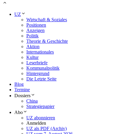
UZ
Wirtschaft & Soziales
Positionen
Anzeigen
Politik
Theorie & Geschichte
Aktion
Internationales
Kultur
Leserbriefe
Kommunalpolitik
Hintergrund
Die Letzte Seite
Blog
Termine
Dossiers
China
Strategiepapier
Abo
UZ abonnieren
Anmelden
UZ als PDF (Archiv)
UZ vom 7. August 2026