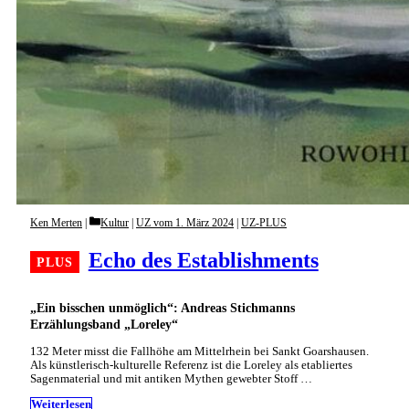
Categories
Ken Merten
Kultur
|
UZ vom 1. März 2024
|
UZ-PLUS
Echo des Establishments
„Ein bisschen unmöglich“: Andreas Stichmanns
Erzählungsband „Loreley“
132 Meter misst die Fallhöhe am Mittelrhein bei Sankt Goarshausen.
Als künstlerisch-kulturelle Referenz ist die Loreley als etabliertes
Sagenmaterial und mit antiken Mythen gewebter Stoff …
Weiterlesen