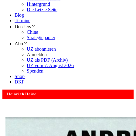
Hintergrund
Die Letzte Seite
Blog
Termine
Dossiers
China
Strategiepapier
Abo
UZ abonnieren
Anmelden
UZ als PDF (Archiv)
UZ vom 7. August 2026
Spenden
Shop
DKP
Heinrich Heine