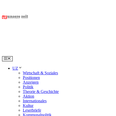
Skip
to
content
Menu
UZ
Wirtschaft & Soziales
Positionen
Anzeigen
Politik
Theorie & Geschichte
Aktion
Internationales
Kultur
Leserbriefe
Kommunalpolitik