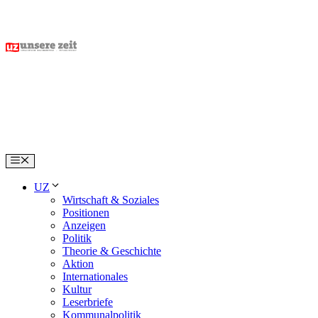
Skip
to
content
Menu
UZ
Wirtschaft & Soziales
Positionen
Anzeigen
Politik
Theorie & Geschichte
Aktion
Internationales
Kultur
Leserbriefe
Kommunalpolitik