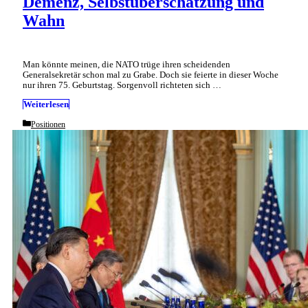
Demenz, Selbstüberschätzung und
Wahn
Man könnte meinen, die NATO trüge ihren scheidenden
Generalsekretär schon mal zu Grabe. Doch sie feierte in dieser Woche
nur ihren 75. Geburtstag. Sorgenvoll richteten sich …
Weiterlesen
Categories
Positionen