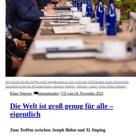
Viel scheint bei dem Treffen nicht rumgekommen zu sein, wenn der US-Präsident seinen chinesischen
Amtskollegen bei der Pressekonferenz weiterhin fröhlich „Diktator“ nennt. (Foto: Public Domain)
Categories
Klaus Wagener
Internationales
|
UZ vom 24. November 2023
Die Welt ist groß genug für alle –
eigentlich
Zum Treffen zwischen Joseph Biden und Xi Jinping