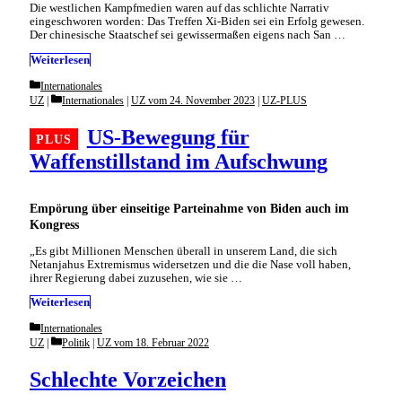
Die westlichen Kampfmedien waren auf das schlichte Narrativ
eingeschworen worden: Das Treffen Xi-Biden sei ein Erfolg gewesen.
Der chinesische Staatschef sei gewissermaßen eigens nach San …
Weiterlesen
Categories
Internationales
Categories
UZ
Internationales
|
UZ vom 24. November 2023
|
UZ-PLUS
US-Bewegung für
Waffenstillstand im Aufschwung
Empörung über einseitige Parteinahme von Biden auch im
Kongress
„Es gibt Millionen Menschen überall in unserem Land, die sich
Netanjahus Extremismus widersetzen und die die Nase voll haben,
ihrer Regierung dabei zuzusehen, wie sie …
Weiterlesen
Categories
Internationales
Categories
UZ
Politik
|
UZ vom 18. Februar 2022
Schlechte Vorzeichen