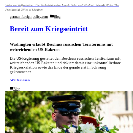
Verlorene Waffenbrüder: Die Noch-Päsidenten Joseph Biden und Wladimir Selenski (Foto: The
Presidential Office of Ukraine)
Categories
german-foreign-policy.com
Blog
Bereit zum Kriegseintritt
Washington erlaubt Beschuss russischen Territoriums mit
weitreichenden US-Raketen
Die US-Regierung gestattet den Beschuss russischen Territoriums mit
weitreichenden US-Raketen und riskiert damit eine unkontrollierbare
Kriegseskalation sowie das Ende der gerade erst in Schwung
gekommenen …
Weiterlesen
Categories
Blog