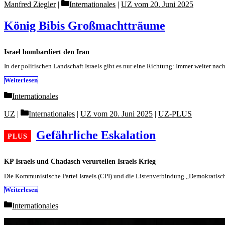
Categories
Manfred Ziegler
Internationales
|
UZ vom 20. Juni 2025
König Bibis Großmachtträume
Israel bombardiert den Iran
In der politischen Landschaft Israels gibt es nur eine Richtung: Immer weiter nac
Weiterlesen
Categories
Internationales
Categories
UZ
Internationales
|
UZ vom 20. Juni 2025
|
UZ-PLUS
Gefährliche Eskalation
KP Israels und Chadasch verurteilen Israels Krieg
Die Kommunistische Partei Israels (CPI) und die Listenverbindung „Demokratisc
Weiterlesen
Categories
Internationales