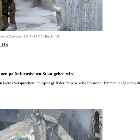
kimedia Commons /
CC BY-SA 3.0
/ Bearb.: UZ)
LUS
einen palästinensischen Staat geben wird
 ein leeres Versprechen. Im April griff der französische Präsident Emmanuel Macron