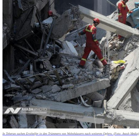
In Teheran suchen Ersthelfer in den Trümmern von Wohnhäusern nach weiteren Opfern. (Foto: Avash Media)