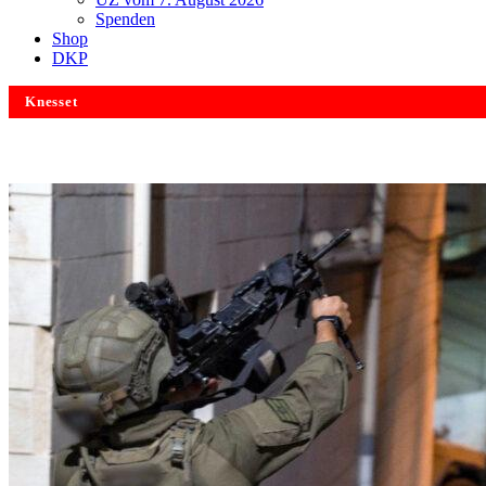
Spenden
Shop
DKP
Knesset