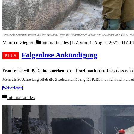
Israelische Soldaten machen auf der Westbank Jagd auf Palästinenser. (Foto:
IDF Spokesperson’s Unit / Wi
Categories
Manfred Ziegler
Internationales
|
UZ vom 1. August 2025
|
UZ-P
Folgenlose Ankündigung
Frankreich will Palästina anerkennen – Israel macht deutlich, dass es k
Mehr als 30 Jahre lang blieb die Zweistaatenlösung für Palästina nicht mehr als
Weiterlesen
Categories
Internationales