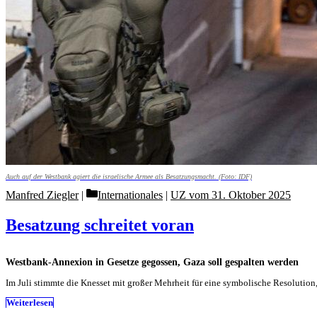
Auch auf der Westbank agiert die israelische Armee als Besatzungsmacht. (Foto: IDF)
Categories
Manfred Ziegler
Internationales
|
UZ vom 31. Oktober 2025
Besatzung schreitet voran
Westbank-Annexion in Gesetze gegossen, Gaza soll gespalten werden
Im Juli stimmte die Knesset mit großer Mehrheit für eine symbolische Resolutio
Weiterlesen