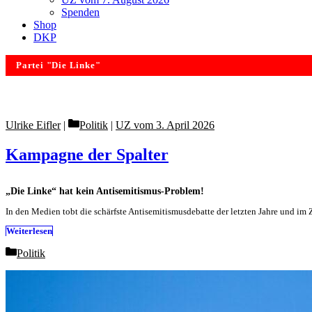
Spenden
Shop
DKP
Partei "Die Linke"
Categories
Ulrike Eifler
Politik
|
UZ vom 3. April 2026
Kampagne der Spalter
„Die Linke“ hat kein Antisemitismus-Problem!
In den Medien tobt die schärfste Antisemitismusdebatte der letzten Jahre und im 
Weiterlesen
Categories
Politik