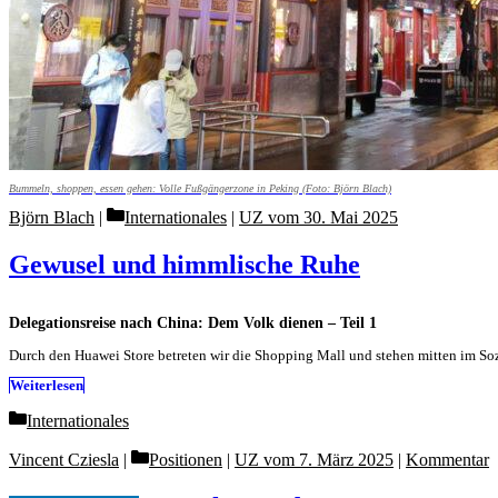
Bummeln, shoppen, essen gehen: Volle Fußgängerzone in Peking (Foto: Björn Blach)
Categories
Björn Blach
Internationales
|
UZ vom 30. Mai 2025
Gewusel und himmlische Ruhe
Delegationsreise nach China: Dem Volk dienen – Teil 1
Durch den Huawei Store betreten wir die Shopping Mall und stehen mitten im Soz
Weiterlesen
Categories
Internationales
Categories
Vincent Cziesla
Positionen
|
UZ vom 7. März 2025
|
Kommentar