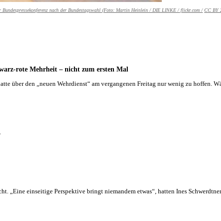
der Bundespressekonferenz nach der Bundestagswahl (Foto:
Martin Heinlein / DIE LINKE / flickr.com /
CC BY 
warz-rote Mehrheit – nicht zum ersten Mal
ebatte über den „neuen Wehrdienst“ am vergangenen Freitag nur wenig zu hoffen. 
S
icht. „Eine einseitige Perspektive bringt niemandem etwas“, hatten Ines Schwerdtn