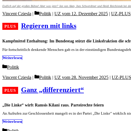
Endlich auf der großen Bühne! Aber was jetzt? Jan van Aken, Ines Schwerdtner und Heidi Reichinnek bei 
Categories
Vincent Cziesla
Politik
|
UZ vom 12. Dezember 2025
|
UZ-PLUS
Regieren mit links
Kampfmittel Enthaltung: Im Bundestag stützt die Linksfraktion die sch
Für fortschrittlich denkende Menschen gab es in der einstündigen Bundestagsd
Weiterlesen
Categories
Politik
Categories
Vincent Cziesla
Politik
|
UZ vom 28. November 2025
|
UZ-PLU
Ganz „differenziert“
„Die Linke“ wirft Ramsis Kilani raus. Parteirechte feiern
An Aufrufen zur Geschlossenheit mangelt es in der Partei „Die Linke“ wirklich n
Weiterlesen
Categories
Politik