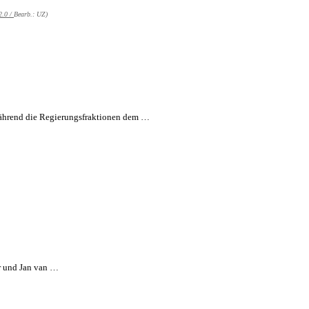
2.0 /
Bearb.: UZ)
Während die Regierungsfraktionen dem …
er und Jan van …