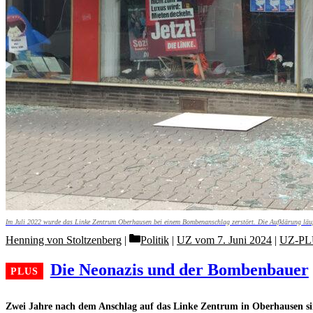
Im Juli 2022 wurde das Linke Zentrum Oberhausen bei einem Bombenanschlag zerstört. Die Aufklärung läuft
Categories
Henning von Stoltzenberg
Politik
|
UZ vom 7. Juni 2024
|
UZ-PL
Die Neonazis und der Bombenbauer
Zwei Jahre nach dem Anschlag auf das Linke Zentrum in Oberhausen si