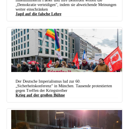
Innenministerin Faeser und ihre Behörden wollen die
„Demokratie verteidigen“, indem sie abweichende Meinungen
weiter einschränken
Jagd auf die falsche Lehre
Mit Meinungsdelikten kannte Sokrates sich aus, kostete ihn ein Prozess wegen „Gottlosigkeit“
doch das Leben. Was er zu den Plänen der Ampel sagen würde, lässt sich nur vermuten. (Foto:
Tilman2007 / wikimedia.org /
CC BY-SA 3.0 Deed /
Bearb.: UZ)
Der Deutsche Imperialismus lud zur 60.
„Sicherheitskonferenz“ in München. Tausende protestierten
gegen Treffen der Kriegstreiber
Krieg auf der großen Bühne
5.000 Menschen nahmen am Protestzug des Anti-Siko-Bündnisses teil. (Foto: Martina Lennartz)