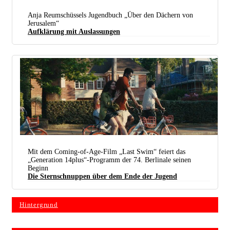
Anja Reumschüssels Jugendbuch „Über den Dächern von
Jerusalem“
Aufklärung mit Auslassungen
Graffiti und Steinschleudern, weil sonst nichts zur Gegenwehr bleibt: Die Mauer des
Flüchtlingslagers Aida in Bethlehem. (Foto:
young shanahan / Wikimedia Commons /
CC BY 2.0
Deed /
Bearb.: UZ)
Mit dem Coming-of-Age-Film „Last Swim“ feiert das
„Generation 14plus“-Programm der 74. Berlinale seinen
Beginn
Ein letzter unbeschwerter Tag vor dem Ernst oder dem Ende des Lebens (Foto: © Caviar)
Die Sternschnuppen über dem Ende der Jugend
Hintergrund