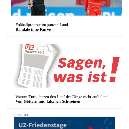
Fußballproteste im ganzen Land
Randale inne Kurve
„Hier wird erst wieder gespielt, wenn ich wieder anpfeiffe!“ Spielunterbrechungen als Protest
(Foto:
Steffen Prößdorf / Wikipedia /
CC BY-SA 4.0 Deed /
Bearb.: UZ)
Warum Turbulenzen den Lauf der Dinge nicht aufhalten
Von Göttern und falschen Schweinen