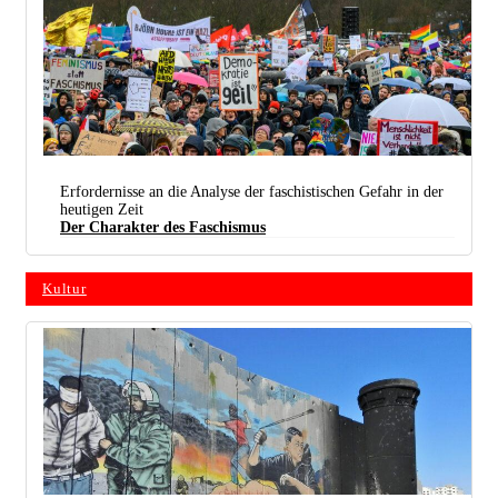
Erfordernisse an die Analyse der faschistischen Gefahr in der
heutigen Zeit
Viele bunte Teilnehmerinnen und Teilnehmer bei der Demo gegen Rechts Anfang Februar in
Berlin … (Foto:
Stefan Müller / Flickr /
CC BY 2.0 Deed /
Bearb.: UZ)
Der Charakter des Faschismus
Kultur