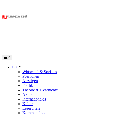
Skip
to
content
Menu
UZ
Wirtschaft & Soziales
Positionen
Anzeigen
Politik
Theorie & Geschichte
Aktion
Internationales
Kultur
Leserbriefe
Kommunalpolitik