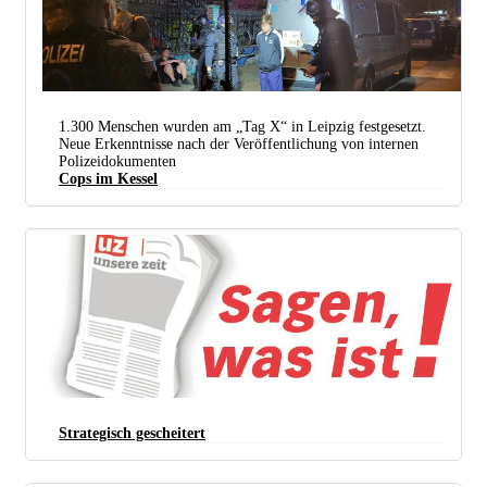
1.300 Menschen wurden am „Tag X“ in Leipzig festgesetzt.
Neue Erkenntnisse nach der Veröffentlichung von internen
Polizeidokumenten
Cops im Kessel
Alle 1.321 Personen aus dem Leipziger Kessel mussten eine Identitätsfeststellung über sich
ergehen lassen.
Strategisch gescheitert