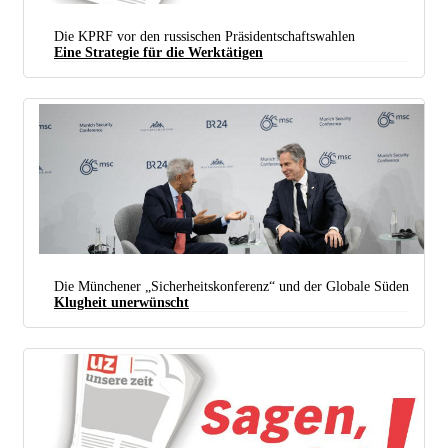
Die KPRF vor den russischen Präsidentschaftswahlen
Eine Strategie für die Werktätigen
Die Münchener „Sicherheitskonferenz“ und der Globale Süden
Klugheit unerwünscht
Indien ist so klug, sich Optionen offen zu halten. Das sehen die USA (hier in Form von
Außenminister Antony Blinken im Gespräch mit dem indischen Amtskollegen Subrahmanyam
Jaishankar) nicht so gern. (Foto: © Stiftung Münchner Sicherheitskonferenz (gemeinnützige)
GmbH)