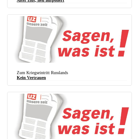
Alter Hut, neu aufpoliert
Egal welche Fratze vorne steht – dahinter steht die Rüstungslobby. (Foto:
Liam Enea / Wikimedia
Commons /
CC BY-SA 2.0 Deed /
Bearb.: UZ)
Zum Kriegseintritt Russlands
Kein Vertrauen