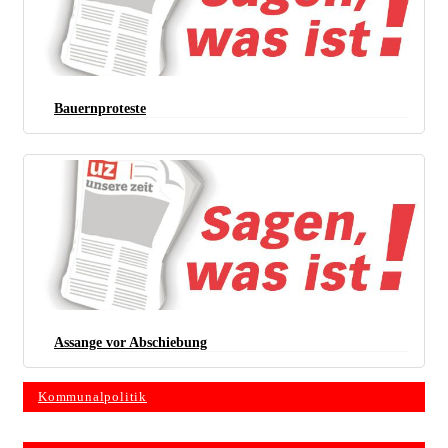
Bauernproteste
Assange vor Abschiebung
Kommunalpolitik