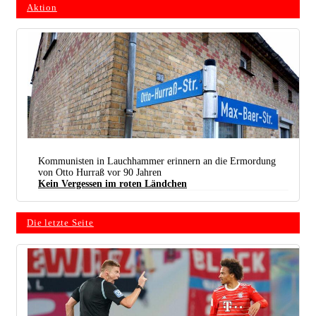
Aktion
Kommunisten in Lauchhammer erinnern an die Ermordung
von Otto Hurraß vor 90 Jahren
Kein Vergessen im roten Ländchen
Die letzte Seite
Trotz Konterrevolution erhalten: Die Otto-Hurraß-Straße in Lauchhammer (Foto: Fransika
Zierer)