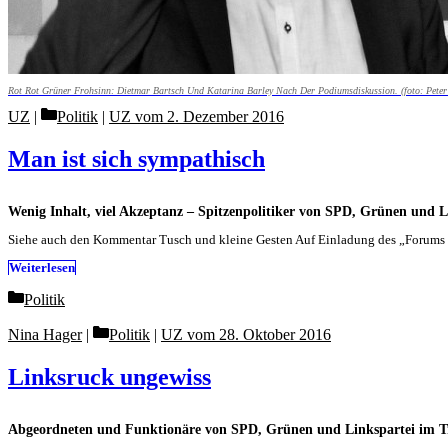
Rot Rot Grüner Frohsinn: Dietmar Bartsch Und Katarina Barley Nach Der Podiumsdiskussion. (foto: Peter
Categories
UZ
Politik
|
UZ vom 2. Dezember 2016
Man ist sich sympathisch
Wenig Inhalt, viel Akzeptanz – Spitzenpolitiker von SPD, Grünen und 
Siehe auch den Kommentar Tusch und kleine Gesten Auf Einladung des „Forums D
Weiterlesen
Categories
Politik
Categories
Nina Hager
Politik
|
UZ vom 28. Oktober 2016
Linksruck ungewiss
Abgeordneten und Funktionäre von SPD, Grünen und Linkspartei im T