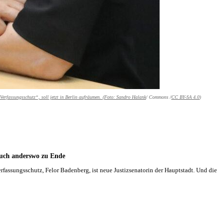
erfassungsschutz“, soll jetzt in Berlin aufräumen. (Foto:
Sandro Halank
/ Commons /
CC BY-SA 4.0
)
auch anderswo zu Ende
rfassungsschutz, Felor Badenberg, ist neue Justizsenatorin der Hauptstadt. Und di