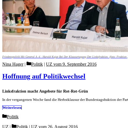
Friedenspolitik Mit General A. d.: Harald Kujat Bei Der Klausurtagung Der Linksfraktion. (foto: Fraktion
Categories
Nina Hager
Politik
|
UZ vom 9. September 2016
Hoffnung auf Politikwechsel
Linksfraktion macht Angebote für Rot-Rot-Grün
In der vergangenen Woche fand die Herbstklausur der Bundestagsfraktion der Par
Weiterlesen
Categories
Politik
Categories
UZ
Politik
|
UZ vom 26. August 2016