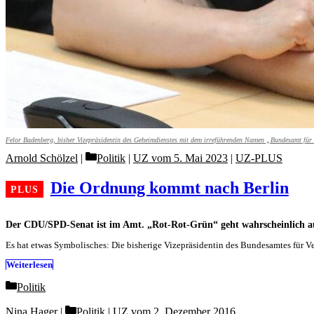
Felor Badenberg, bisher Vizepräsidentin des Geheimdienstes mit dem irreführenden Namen „Bundesamt für V
Categories
Arnold Schölzel
Politik
|
UZ vom 5. Mai 2023
|
UZ-PLUS
Die Ordnung kommt nach Berlin
Der CDU/SPD-Senat ist im Amt. „Rot-Rot-Grün“ geht wahrscheinlich 
Es hat etwas Symbolisches: Die bisherige Vizepräsidentin des Bundesamtes für Ve
Weiterlesen
Categories
Politik
Categories
Nina Hager
Politik
|
UZ vom 2. Dezember 2016