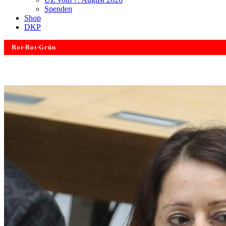
Spenden
Shop
DKP
Rot-Rot-Grün