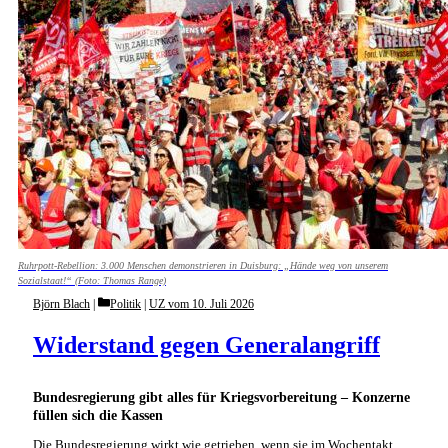
Ruhrpott-Rebellion: 3.000 Menschen demonstrieren in Duisburg: „Hände weg von unserem
Sozialstaat!“ (Foto: Thomas Range)
Categories
Björn Blach
Politik
|
UZ vom 10. Juli 2026
Widerstand gegen Generalangriff
Bundesregierung gibt alles für Kriegsvorbereitung – Konzerne
füllen sich die Kassen
Die Bundesregierung wirkt wie getrieben, wenn sie im Wochentakt