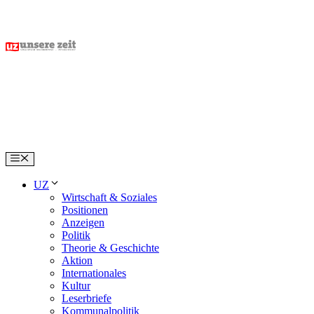
Skip
to
content
Menu
UZ
Wirtschaft & Soziales
Positionen
Anzeigen
Politik
Theorie & Geschichte
Aktion
Internationales
Kultur
Leserbriefe
Kommunalpolitik