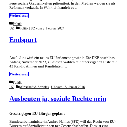
neue soziale Grausamkeiten präsentiert. In den Medien werden sie als
Reformen verkauft. In Wahrheit handelt es …
Weiterlesen
Categories
Politik
Categories
UZ
Politik
|
UZ vom 2. Februar 2024
Endspurt
Am 9. Juni wird ein neues EU-Parlament gewählt. Die DKP beschloss
Anfang November 2023, zu diesen Wahlen mit einer eigenen Liste mit
43 Kandidatinnen und Kandidaten …
Weiterlesen
Categories
Politik
Categories
UZ
Wirtschaft & Soziales
|
UZ vom 15. Januar 2016
Ausbeuten ja, soziale Rechte nein
Gesetz gegen EU-Bürger geplant
Bundesarbeitsministerin Andrea Nahles (SPD) will das Recht von EU-
Bürgern auf Sozialleistungen per Gesetz abschaffen. Dies ist eine