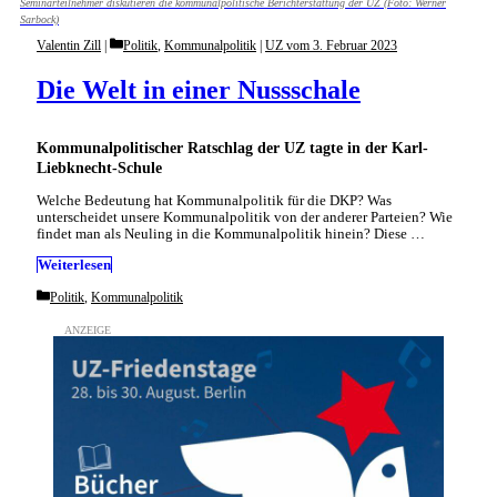
Seminarteilnehmer diskutieren die kommunalpolitische Berichterstattung der UZ (Foto: Werner
Sarbock)
Categories
Valentin Zill
Politik
,
Kommunalpolitik
|
UZ vom 3. Februar 2023
Die Welt in einer Nussschale
Kommunalpolitischer Ratschlag der UZ tagte in der Karl-
Liebknecht-Schule
Welche Bedeutung hat Kommunalpolitik für die DKP? Was
unterscheidet unsere Kommunalpolitik von der anderer Parteien? Wie
findet man als Neuling in die Kommunalpolitik hinein? Diese …
Weiterlesen
Categories
Politik
,
Kommunalpolitik