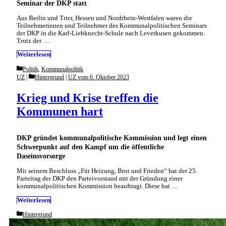
Seminar der DKP statt
Aus Berlin und Trier, Hessen und Nordrhein-Westfalen waren die
Teilnehmerinnen und Teilnehmer des Kommunalpolitischen Seminars
der DKP in die Karl-Liebknecht-Schule nach Leverkusen gekommen.
Trotz der …
Weiterlesen
Categories
Politik
,
Kommunalpolitik
Categories
UZ
Hintergrund
|
UZ vom 6. Oktober 2023
Krieg und Krise treffen die
Kommunen hart
DKP gründet kommunalpolitische Kommission und legt einen
Schwerpunkt auf den Kampf um die öffentliche
Daseinsvorsorge
Mit seinem Beschluss „Für Heizung, Brot und Frieden“ hat der 25.
Parteitag der DKP den Parteivorstand mit der Gründung einer
kommunalpolitischen Kommission beauftragt. Diese hat …
Weiterlesen
Categories
Hintergrund