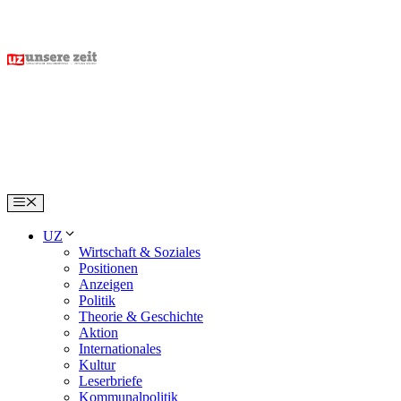
Skip
to
content
Menu
UZ
Wirtschaft & Soziales
Positionen
Anzeigen
Politik
Theorie & Geschichte
Aktion
Internationales
Kultur
Leserbriefe
Kommunalpolitik