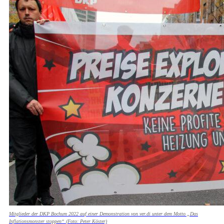
Mitglieder der DKP Bochum 2022 auf einer Demonstration von ver.di unter dem Motto „Das
Inflationsmonster stoppen“ (Foto: Peter Köster)