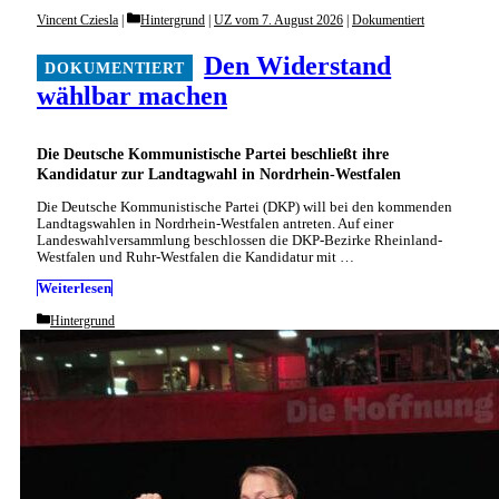
Categories
Vincent Cziesla
Hintergrund
|
UZ vom 7. August 2026
|
Dokumentiert
Den Widerstand
wählbar machen
Die Deutsche Kommunistische Partei beschließt ihre
Kandidatur zur Landtagwahl in Nordrhein-Westfalen
Die Deutsche Kommunistische Partei (DKP) will bei den kommenden
Landtagswahlen in Nordrhein-Westfalen antreten. Auf einer
Landeswahlversammlung beschlossen die DKP-Bezirke Rheinland-
Westfalen und Ruhr-Westfalen die Kandidatur mit …
Weiterlesen
Categories
Hintergrund