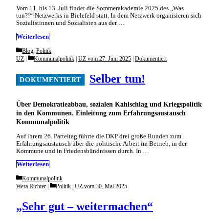
Vom 11. bis 13. Juli findet die Sommerakademie 2025 des „Was
tun?!“-Netzwerks in Bielefeld statt. In dem Netzwerk organisieren sich
Sozialistinnen und Sozialisten aus der …
Weiterlesen
Categories
Blog
,
Politik
Categories
UZ
Kommunalpolitik
|
UZ vom 27. Juni 2025
|
Dokumentiert
Selber tun!
Über Demokratieabbau, sozialen Kahlschlag und Kriegspolitik
in den Kommunen. Einleitung zum Erfahrungsaustausch
Kommunalpolitik
Auf ihrem 26. Parteitag führte die DKP drei große Runden zum
Erfahrungsaustausch über die politische Arbeit im Betrieb, in der
Kommune und in Friedensbündnissen durch. In …
Weiterlesen
Categories
Kommunalpolitik
Categories
Wera Richter
Politik
|
UZ vom 30. Mai 2025
„Sehr gut – weitermachen“