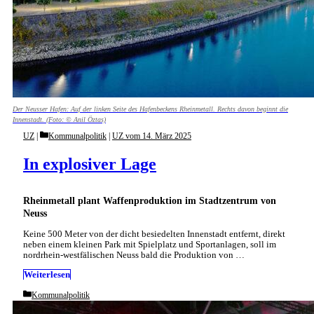
Der Neusser Hafen: Auf der linken Seite des Hafenbeckens Rheinmetall. Rechts davon beginnt die
Innenstadt. (Foto: © Anil Öztas)
Categories
UZ
Kommunalpolitik
|
UZ vom 14. März 2025
In explosiver Lage
Rheinmetall plant Waffenproduktion im Stadtzentrum von
Neuss
Keine 500 Meter von der dicht besiedelten Innenstadt entfernt, direkt
neben einem kleinen Park mit Spielplatz und Sportanlagen, soll im
nordrhein-westfälischen Neuss bald die Produktion von …
Weiterlesen
Categories
Kommunalpolitik