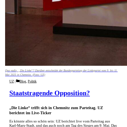
Quo vadis, „Die Linke“? Darüber entscheidet der Bundesparteitag der Linkspartei vom 9. bis 11.
Mai 2025 in Chemnitz. (Foto: UZ)
Categories
UZ
Blog
,
Politik
Staatstragende Opposition?
„Die Linke“ trifft sich in Chemnitz zum Parteitag. UZ
berichtet im Live-Ticker
Es könnte alles so schön sein: UZ berichtet live vom Parteitag aus
Karl-Marx-Stadt, und das auch noch am Tag des Sieges am 9. Mai. Das