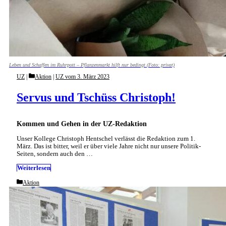
Leben und Schaffen im Ruhrpott – Pflanzenmarkt hilft nur bedingt (Foto: privat)
Categories
UZ
Aktion
|
UZ vom 3. März 2023
Servus und Tschüss Christoph!
Kommen und Gehen in der UZ-Redaktion
Unser Kollege Christoph Hentschel verlässt die Redaktion zum 1.
März. Das ist bitter, weil er über viele Jahre nicht nur unsere Politik-
Seiten, sondern auch den …
Weiterlesen
Categories
Aktion