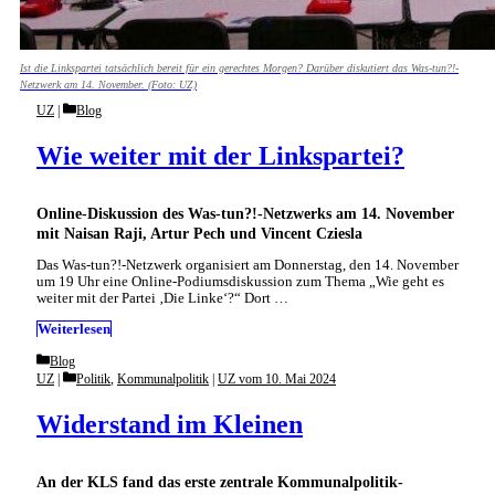
Ist die Linkspartei tatsächlich bereit für ein gerechtes Morgen? Darüber diskutiert das Was-tun?!-
Netzwerk am 14. November. (Foto: UZ)
Categories
UZ
Blog
Wie weiter mit der Linkspartei?
Online-Diskussion des Was-tun?!-Netzwerks am 14. November
mit Naisan Raji, Artur Pech und Vincent Cziesla
Das Was-tun?!-Netzwerk organisiert am Donnerstag, den 14. November
um 19 Uhr eine Online-Podiumsdiskussion zum Thema „Wie geht es
weiter mit der Partei ‚Die Linke‘?“ Dort …
Weiterlesen
Categories
Blog
Categories
UZ
Politik
,
Kommunalpolitik
|
UZ vom 10. Mai 2024
Widerstand im Kleinen
An der KLS fand das erste zentrale Kommunalpolitik-