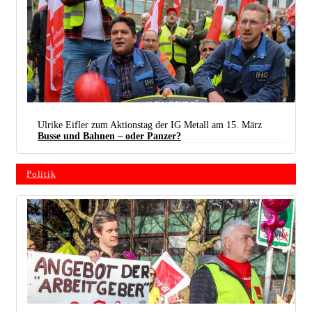
Am 7. März in Nürnberg: „Heute ist kein Arbeitstag – heute ist Streiktag!“ (Foto: Tatjana
Sambale)
Ulrike Eifler zum Aktionstag der IG Metall am 15. März
Busse und Bahnen – oder Panzer?
Politik
(Foto: Peter Köster)