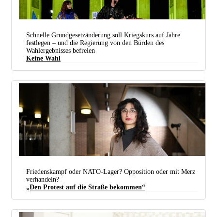
Schnelle Grundgesetzänderung soll Kriegskurs auf Jahre
festlegen – und die Regierung von den Bürden des
Wahlergebnisses befreien
Keine Wahl
Singen für den Krieg: Ende Februar auf der Kundgebung „Wählt die Ukraine“ in Berlin. Gewählt
wurde anders als von den NATO-Fans erhofft – ändert aber nix an der Politik. (Foto: Leonhard
Lenz / public domain)
Friedenskampf oder NATO-Lager? Opposition oder mit Merz
verhandeln?
„Den Protest auf die Straße bekommen“
Naisan Raji ist Mitglied des Bundesvorstands der Partei „Die Linke“. (Foto: privat)