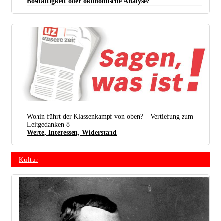
Boshaftigkeit oder ökonomische Analyse?
Wohin führt der Klassenkampf von oben? – Vertiefung zum
Leitgedanken 8
Werte, Inte­ressen, Widerstand
Kultur
Karikatur in einem englischen Magazin von 1892, die den britischen Imperialisten Cecil Rhodes
zeigt. Sie spielt auf seine Pläne an, die britischen Kolonien in Afrika, von Kairo bis Kapstadt, mit
einer Eisenbahn- und Telegrafenlinie zu verbinden. Zur Durchsetzung seiner kolonialen Pläne
setzte er auf betrügerische Verträge und, wenn das nicht half, auf die Gewalt des Gewehrs über
seiner Schulter. (Abb.: gemeinfrei)