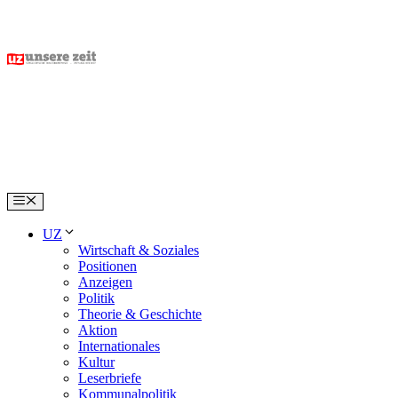
Skip
to
content
Menu
UZ
Wirtschaft & Soziales
Positionen
Anzeigen
Politik
Theorie & Geschichte
Aktion
Internationales
Kultur
Leserbriefe
Kommunalpolitik