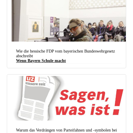
Wie die hessische FDP vom bayerischen Bundeswehrgesetz
abschreibt
Wenn Bayern Schule macht
Eine Jugendoffizierin leistet „einen wichtigen Beitrag zur politischen Bildung“, wie es in
Bundeswehrkreisen heißt. (Foto:
Wir. Dienen. Deutschland / flickr /
CC BY-ND 2.0
)
Warum das Verdrängen von Parteifahnen und -symbolen bei