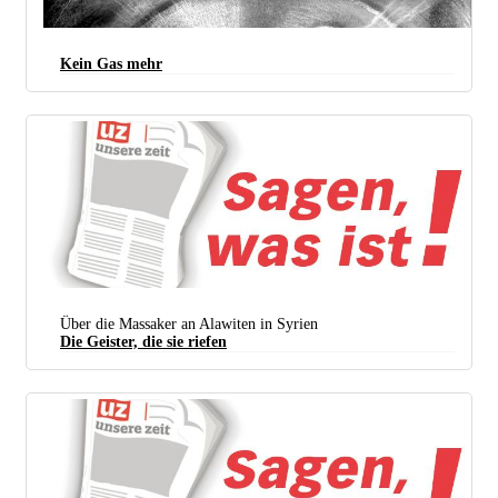
Der Kommunist Alfred J. Arndt kandidiert für das Amt des Bürgermeisters von Mörfelden-
Kein Gas mehr
Walldorf. (Foto: Heidrun Litzke)
Über die Massaker an Alawiten in Syrien
Die Geister, die sie riefen