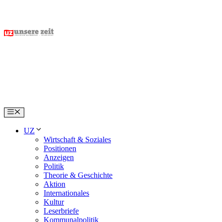
Skip
to
content
Menu
UZ
Wirtschaft & Soziales
Positionen
Anzeigen
Politik
Theorie & Geschichte
Aktion
Internationales
Kultur
Leserbriefe
Kommunalpolitik