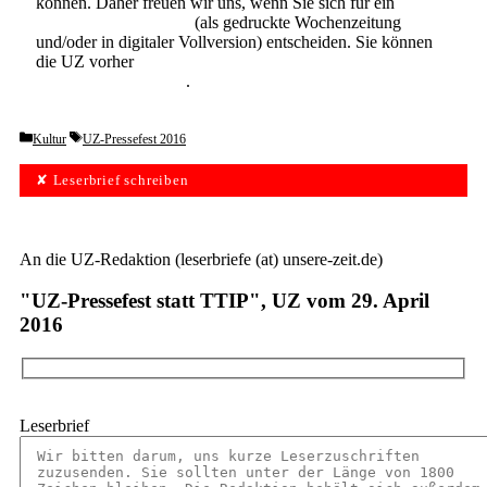
können. Daher freuen wir uns, wenn Sie sich für ein
Abonnement der UZ
(als gedruckte Wochenzeitung
und/oder in digitaler Vollversion) entscheiden. Sie können
die UZ vorher
6 Wochen lang kostenlos und
unverbindlich testen
.
Categories
Tags
Kultur
UZ-Pressefest 2016
✘ Leserbrief schreiben
An die UZ-Redaktion (leserbriefe (at) unsere-zeit.de)
"UZ-Pressefest statt TTIP", UZ vom 29. April
2016
Leserbrief