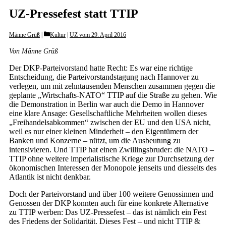
UZ-Pressefest statt TTIP
Categories
Männe Grüß
Kultur
|
UZ vom 29. April 2016
Von Männe Grüß
Der DKP-Parteivorstand hatte Recht: Es war eine richtige
Entscheidung, die Parteivorstandstagung nach Hannover zu
verlegen, um mit zehntausenden Menschen zusammen gegen die
geplante „Wirtschafts-NATO“ TTIP auf die Straße zu gehen. Wie
die Demonstration in Berlin war auch die Demo in Hannover
eine klare Ansage: Gesellschaftliche Mehrheiten wollen dieses
„Freihandelsabkommen“ zwischen der EU und den USA nicht,
weil es nur einer kleinen Minderheit – den Eigentümern der
Banken und Konzerne – nützt, um die Ausbeutung zu
intensivieren. Und TTIP hat einen Zwillingsbruder: die NATO –
TTIP ohne weitere imperialistische Kriege zur Durchsetzung der
ökonomischen Interessen der Monopole jenseits und diesseits des
Atlantik ist nicht denkbar.
Doch der Parteivorstand und über 100 weitere Genossinnen und
Genossen der DKP konnten auch für eine konkrete Alternative
zu TTIP werben: Das UZ-Pressefest – das ist nämlich ein Fest
des Friedens der Solidarität. Dieses Fest – und nicht TTIP &