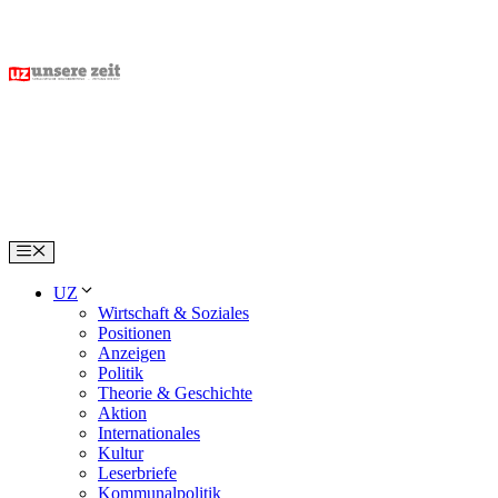
Skip
to
content
Menu
UZ
Wirtschaft & Soziales
Positionen
Anzeigen
Politik
Theorie & Geschichte
Aktion
Internationales
Kultur
Leserbriefe
Kommunalpolitik