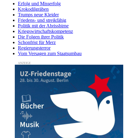
Erfolg und Misserfolg
Krokodilgräben
Trumps neue Kleider
Friedens- und streikfähig
Politik mit der Abrissbirne
Kriegswirtschaftskompetenz
Die Folgen ihrer Politik
Schonfrist für Merz
Regierungsterror
Vom Versagen zum Staatsumbau