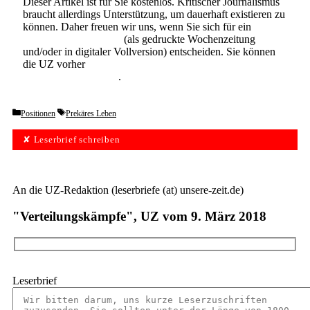
Dieser Artikel ist für Sie kostenlos. Kritischer Journalismus
braucht allerdings Unterstützung, um dauerhaft existieren zu
können. Daher freuen wir uns, wenn Sie sich für ein
Abonnement der UZ
(als gedruckte Wochenzeitung
und/oder in digitaler Vollversion) entscheiden. Sie können
die UZ vorher
6 Wochen lang kostenlos und
unverbindlich testen
.
Categories
Tags
Positionen
Prekäres Leben
✘ Leserbrief schreiben
An die UZ-Redaktion (leserbriefe (at) unsere-zeit.de)
"Verteilungskämpfe", UZ vom 9. März 2018
Leserbrief