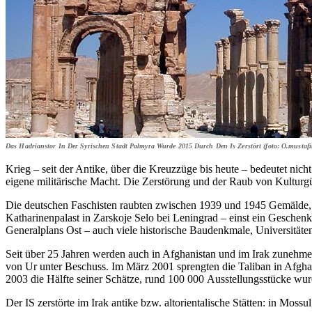
Das Hadrianstor In Der Syrischen Stadt Palmyra Wurde 2015 Durch Den Is Zerstört (foto: O.mustafin
Krieg – seit der Antike, über die Kreuzzüge bis heute – bedeutet ni
eigene militärische Macht. Die Zerstörung und der Raub von Kulturgü
Die deutschen Faschisten raubten zwischen 1939 und 1945 Gemälde, 
Katharinenpalast in Zarskoje Selo bei Leningrad – einst ein Geschenk
Generalplans Ost – auch viele historische Baudenkmale, Universitäte
Seit über 25 Jahren werden auch in Afghanistan und im Irak zunehmend
von Ur unter Beschuss. Im März 2001 sprengten die Taliban in Afgh
2003 die Hälfte seiner Schätze, rund 100 000 Ausstellungsstücke wu
Der IS zerstörte im Irak antike bzw. altorientalische Stätten: in Moss