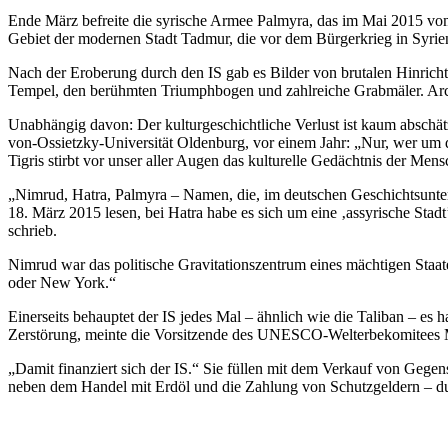
Ende März befreite die syrische Armee Palmyra, das im Mai 2015 vom
Gebiet der modernen Stadt Tadmur, die vor dem Bürgerkrieg in Syrie
Nach der Eroberung durch den IS gab es Bilder von brutalen Hinric
Tempel, den berühmten Triumphbogen und zahlreiche Grabmäler. Arch
Unabhängig davon: Der kulturgeschichtliche Verlust ist kaum abschätz
von-Ossietzky-Universität Oldenburg, vor einem Jahr: „Nur, wer um 
Tigris stirbt vor unser aller Augen das kulturelle Gedächtnis der Mens
„Nimrud, Hatra, Palmyra – Namen, die, im deutschen Geschichtsunter
18. März 2015 lesen, bei Hatra habe es sich um eine ‚assyrische Stadt
schrieb.
Nimrud war das politische Gravitationszentrum eines mächtigen Staa
oder New York.“
Einerseits behauptet der IS jedes Mal – ähnlich wie die Taliban – es
Zerstörung, meinte die Vorsitzende des UNESCO-Welterbekomitees M
„Damit finanziert sich der IS.“ Sie füllen mit dem Verkauf von Gege
neben dem Handel mit Erdöl und die Zahlung von Schutzgeldern – durc