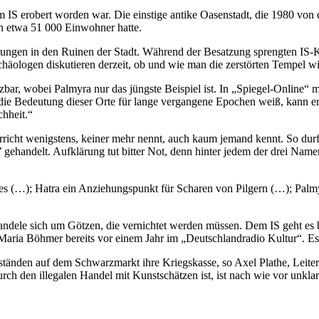
 IS erobert worden war. Die einstige antike Oasenstadt, die 1980 vo
n etwa 51 000 Einwohner hatte.
htungen in den Ruinen der Stadt. Während der Besatzung sprengten IS
äologen diskutieren derzeit, ob und wie man die zerstörten Tempel w
bar, wobei Palmyra nur das jüngste Beispiel ist. In „Spiegel-Online“ 
die Bedeutung dieser Orte für lange vergangene Epochen weiß, kann e
chheit.“
richt wenigstens, keiner mehr nennt, auch kaum jemand kennt. So durf
’ gehandelt. Aufklärung tut bitter Not, denn hinter jedem der drei Nam
tes (…); Hatra ein Anziehungspunkt für Scharen von Pilgern (…); Palm
 handele sich um Götzen, die vernichtet werden müssen. Dem IS geht es 
aria Böhmer bereits vor einem Jahr im „Deutschlandradio Kultur“. 
nständen auf dem Schwarzmarkt ihre Kriegskasse, so Axel Plathe, Leit
h den illegalen Handel mit Kunstschätzen ist, ist nach wie vor unklar