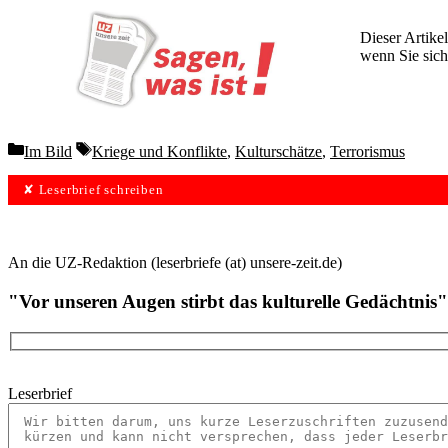
Dieser Artikel
wenn Sie sich
Wochen lang 
Categories
Tags
Im Bild
Kriege und Konflikte
,
Kulturschätze
,
Terrorismus
✘ Leserbrief schreiben
An die UZ-Redaktion (leserbriefe (at) unsere-zeit.de)
"Vor unseren Augen stirbt das kulturelle Gedächtnis
Leserbrief