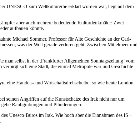
n der UNESCO zum Weltkulturerbe erklärt worden war, liegt auf dem
-Kämpfer aber auch mehrere bedeutende Kulturdenkmäler: Zwei
ieder aufbauen könnte.
mahnte Michael Sommer, Professor für Alte Geschichte an der Carl-
rmessen, was der Welt gerade verloren geht. Zwischen Mittelmeer und
te man selbst in der ‚Frankfurter Allgemeinen Sonntagszeitung’ vom
en verbirgt sich eine Stadt, die einmal Metropole war und Geschichte
yra eine Handels- und Wirtschaftsdrehscheibe, so wie heute London
bei seinen Angriffen auf die Kunstschätze des Irak nicht nur um
Es gebe Raubgrabungen und Plünderungen:
er des Unesco-Büros im Irak. Wie hoch aber die Einnahmen des IS –
.