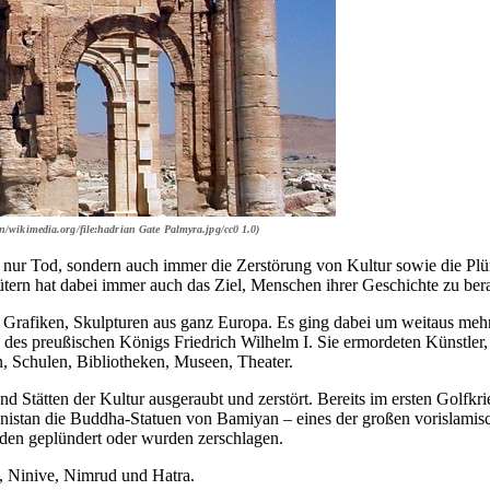
/wikimedia.org/file:hadrian Gate Palmyra.jpg/cc0 1.0)
cht nur Tod, sondern auch immer die Zerstörung von Kultur sowie die P
tern hat dabei immer auch das Ziel, Menschen ihrer Geschichte zu bera
Grafiken, Skulpturen aus ganz Europa. Es ging dabei um weitaus mehr
 des preußischen Königs Friedrich Wilhelm I. Sie ermordeten Künstler,
n, Schulen, Bibliotheken, Museen, Theater.
 Stätten der Kultur ausgeraubt und zerstört. Bereits im ersten Golfkri
anistan die Buddha-Statuen von Bamiyan – eines der großen vorislamis
rden geplündert oder wurden zerschlagen.
ul, Ninive, Nimrud und Hatra.