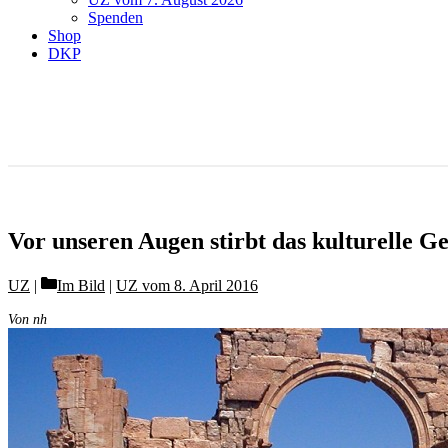
Spenden
Shop
DKP
Vor unseren Augen stirbt das kulturelle G
Categories
UZ
Im Bild
|
UZ vom 8. April 2016
Von nh