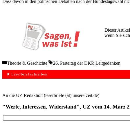
Dass davon in den politischen Debatten nach der Bundestagswahl nichts
Dieser Artikel
wenn Sie sich
Wochen lang 
Categories
Tags
Theorie & Geschichte
26. Parteitag der DKP
,
Leitgedanken
✘ Leserbrief schreiben
An die UZ-Redaktion (leserbriefe (at) unsere-zeit.de)
"Werte, Inte­ressen, Widerstand", UZ vom 14. März 