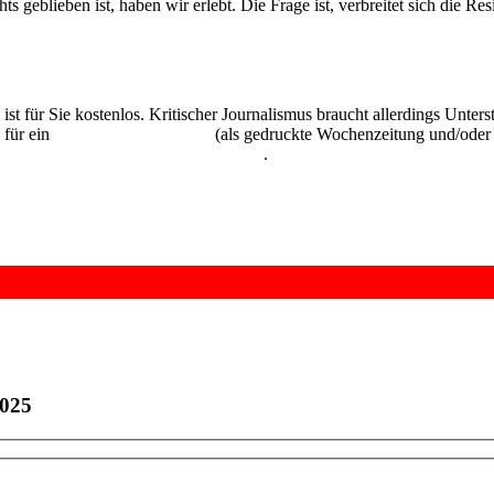
 geblieben ist, haben wir erlebt. Die Frage ist, verbreitet sich die Res
 ist für Sie kostenlos. Kritischer Journalismus braucht allerdings Unte
 für ein
Abonnement der UZ
(als gedruckte Wochenzeitung und/oder i
kostenlos und unverbindlich testen
.
2025