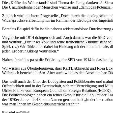
Die „Kräfte des Widerstands“ sind Thema des Leitgedankens 8. Sie s
Die Unzufriedenheit der Menschen wachse und „damit das Potenzial de
Zugleich wird nüchtern festgestellt: „Doch durch die ideologische un
Widerspruchsverarbeitung nur im Rahmen der Ideologie des Imperialismu
Beredtes Beispiel dafür ist die nahezu widerstandslose Durchsetzun
Vergleiche mit 1914 drängen sich auf. Auch damals war die SPD vor 
und vertraut: „Für unser Volk und seine freiheitliche Zukunft steht be
Spiel. (…) Wir fühlen uns dabei im Einklang mit der Internationale, di
jeden Eroberungskrieg verurteilen.“
Nahezu bruchlos passt die Erklärung der SPD von 1914 in das heutig
Wir wissen aus Überlieferungen, dass Karl Liebknecht und Rosa Luxe
Weihrauch benebeln ließen. Aber auch wenn es den Anschein hat: Die
Das weiß auch der Chor der Lobbyisten und Politikberater und mahnt
Öffentlichkeit und in der Bereitschaft, sich mit Verteidigung und Mi
Ulrike Franke vom European Council on Foreign Relations (ECFR).
Die Polittechnologen haben ein feines Gespür für die Labilität der
der 1970er Jahre – 2013 beim Namen genannt hat? „In der internationa
was man Ihnen im Geschichtsunterricht erzählt.“
Beispiel gefällig?