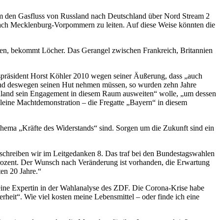
m den Gasfluss von Russland nach Deutschland über Nord Stream 2
nach Mecklenburg-Vorpommern zu leiten. Auf diese Weise könnten die
ten, bekommt Löcher. Das Gerangel zwischen Frankreich, Britannien
espräsident Horst Köhler 2010 wegen seiner Äußerung, dass „auch
gt und deswegen seinen Hut nehmen müssen, so wurden zehn Jahre
tschland sein Engagement in diesem Raum ausweiten“ wolle, „um dessen
leine Machtdemonstration – die Fregatte „Bayern“ in diesem
Thema „Kräfte des Widerstands“ sind. Sorgen um die Zukunft sind ein
 schreiben wir im Leitgedanken 8. Das traf bei den Bundestagswahlen
 Prozent. Der Wunsch nach Veränderung ist vorhanden, die Erwartung
ten 20 Jahre.“
 eine Expertin in der Wahlanalyse des ZDF. Die Corona-Krise habe
heit“. Wie viel kosten meine Lebensmittel – oder finde ich eine