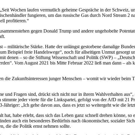
 „Seit Wochen laufen vermutlich geheime Gespräche in der Schweiz, u
wischenhändler fungieren, um das russische Gas durch Nord Stream 2 
l profitieren.“
t zusammenstehen gegen Donald Trump und andere ungehobelte Potenta
ft.
t – militärische Stärke. Hatte der unlängst gestorbene damalige Bund
n, zum Beispiel freie Handelswege“, noch für allseitigen Unmut gesor
n, mit denen – so die Stiftung Wissenschaft und Politik (SWP) – „Deu
werden“. Vom August 2021 bis Mitte Februar 2022 ließ man dann – als k
hnen die Zukunftsinteressen junger Menschen – womit wir wieder beim 
 und Fragen sind, drückt sich nicht nur in ihrem Wahlverhalten aus“,
stimmte jeder vierte für die Linkspartei, gefolgt von der AfD mit 21
Jähriger: „Ich gehe davon aus, dass es jetzt so weitergeht wie die letz
t hat, habe erlebt, dass sich das Leben ganz schnell drehen könne, so
nden auch ein besonderes Bedürfnis nach ökonomischer, sozialer Sicher
 die die Politik ernst nehmen sollte.