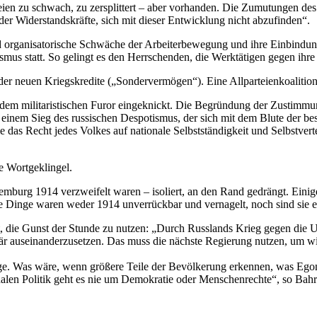
eien zu schwach, zu zersplittert – aber vorhanden. Die Zumutungen d
r Widerstandskräfte, sich mit dieser Entwicklung nicht abzufinden“.
d organisatorische Schwäche der Arbeiterbewegung und ihre Einbindung 
s statt. So gelingt es den Herrschenden, die Werktätigen gegen ihre e
g der neuen Kriegskredite („Sondervermögen“). Eine Allparteienkoalit
dem militaristischen Furor eingeknickt. Die Begründung der Zustimmun
i einem Sieg des russischen Despotismus, der sich mit dem Blute der bes
e das Recht jedes Volkes auf nationale Selbstständigkeit und Selbstver
e Wortgeklingel.
mburg 1914 verzweifelt waren – isoliert, an den Rand gedrängt. Eini
 Dinge waren weder 1914 unverrückbar und vernagelt, noch sind sie e
, die Gunst der Stunde zu nutzen: „Durch Russlands Krieg gegen die Uk
litär auseinanderzusetzen. Das muss die nächste Regierung nutzen, um 
 Lage. Was wäre, wenn größere Teile der Bevölkerung erkennen, was Ego
len Politik geht es nie um Demokratie oder Menschenrechte“, so Bahr. 