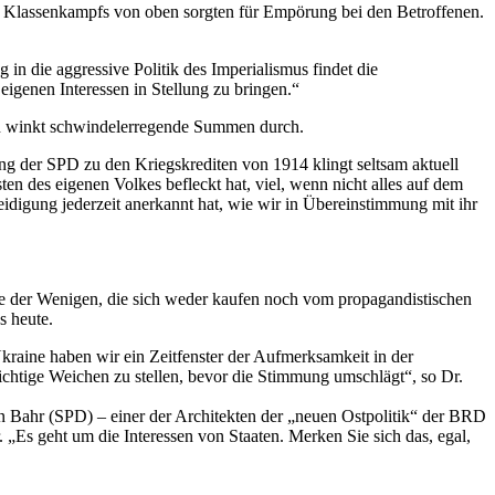
es Klassenkampfs von oben sorgten für Empörung bei den Betroffenen.
in die aggressive Politik des Imperialismus findet die
igenen Inte­ressen in Stellung zu bringen.“
ion winkt schwindelerregende Summen durch.
g der SPD zu den Kriegskrediten von 1914 klingt seltsam aktuell
ten des eigenen Volkes befleckt hat, viel, wenn nicht alles auf dem
teidigung jederzeit anerkannt hat, wie wir in Übereinstimmung mit ihr
ge der Wenigen, die sich weder kaufen noch vom propagandistischen
s heute.
raine haben wir ein Zeitfenster der Aufmerksamkeit in der
wichtige Weichen zu stellen, bevor die Stimmung umschlägt“, so Dr.
n Bahr (SPD) – einer der Architekten der „neuen Ostpolitik“ der BRD
„Es geht um die Inte­ressen von Staaten. Merken Sie sich das, egal,