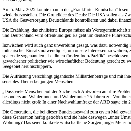
Am 5. März 2025 konnte man in der „Frankfurter Rundschau“ lesen:
wiederherzustellen. Die Grundidee des Deals: Die USA sollen als Z
USA die Gasversorgung Deutschlands kontrollieren und dabei finanziel
Die Erzählung, das zivilisierte Europa müsse als Wertegemeinschaf
und Deutschland wird offenkundiger. Es geht um deutsche Führerscha
Inzwischen wird auch ganz unverblümt gesagt, was dazu notwendig is
militärischer Einsatz notwendig ist, um unsere Inte­ressen zu wahre
später die sogenannten „Leitlinien für den Indo-Pazifik“ beschlosse
gewachsener politischer wie wirtschaftlicher Bedeutung gerecht zu 
Seegebiet herumschippern.
Die Aufrüstung verschlingt gigantische Milliardenbeträge und mit i
sensibles Thema bei jungen Menschen.
„Dass viele Menschen auf der Suche nach Antworten auf ihre Probleme
besonders auf Wählerinnen und Wähler unter 25 Jahren zu. Von ihnen 
allerdings nicht groß: In einer Nachwahlumfrage der ARD sagte ein 23-
Die Generation, die bei dieser Bundestagswahl zum ersten Mal gewähl
diese Generation heftig getroffen und sie habe deswegen „unter Umstä
Wohnung? Das seien konkrete wirtschaftliche Sorgen junger Menschen,