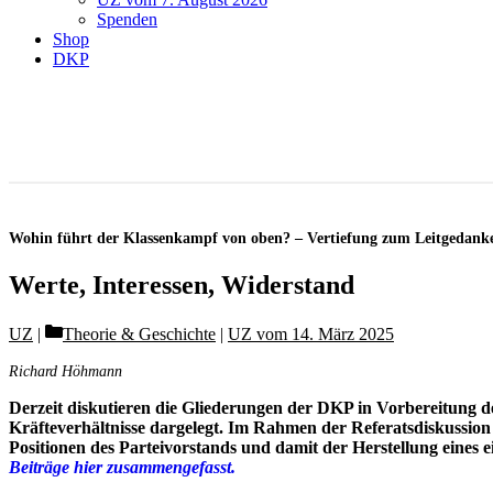
Spenden
Shop
DKP
Wohin führt der Klassenkampf von oben? – Vertiefung zum Leitgedank
Werte, Inte­ressen, Widerstand
Categories
UZ
Theorie & Geschichte
|
UZ vom 14. März 2025
Richard Höhmann
Derzeit diskutieren die Gliederungen der DKP in Vorbereitung de
Kräfteverhältnisse dargelegt. Im Rahmen der Referatsdiskussion
Positionen des Parteivorstands und damit der Herstellung eines e
Beiträge hier zusammengefasst.