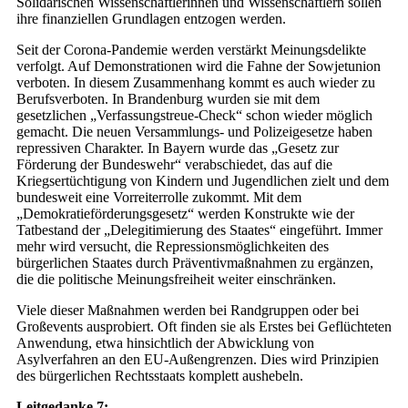
Solidarischen Wissenschaftlerinnen und Wissenschaftlern sollen
ihre finanziellen Grundlagen entzogen werden.
Seit der Corona-Pandemie werden verstärkt Meinungsdelikte
verfolgt. Auf Demonstrationen wird die Fahne der So­wjet­union
verboten. In diesem Zusammenhang kommt es auch wieder zu
Berufsverboten. In Brandenburg wurden sie mit dem
gesetzlichen „Verfassungstreue-Check“ schon wieder möglich
gemacht. Die neuen Versammlungs- und Polizeigesetze haben
repressiven Charakter. In Bayern wurde das „Gesetz zur
Förderung der Bundeswehr“ verabschiedet, das auf die
Kriegsertüchtigung von Kindern und Jugendlichen zielt und dem
bundesweit eine Vorreiterrolle zukommt. Mit dem
„Demokratieförderungsgesetz“ werden Konstrukte wie der
Tatbestand der „Delegitimierung des Staates“ eingeführt. Immer
mehr wird versucht, die Repressionsmöglichkeiten des
bürgerlichen Staates durch Präventivmaßnahmen zu ergänzen,
die die politische Meinungsfreiheit weiter einschränken.
Viele dieser Maßnahmen werden bei Randgruppen oder bei
Groß­events ausprobiert. Oft finden sie als Erstes bei Geflüchteten
Anwendung, etwa hinsichtlich der Abwicklung von
Asylverfahren an den EU-Außengrenzen. Dies wird Prinzipien
des bürgerlichen Rechtsstaats komplett aushebeln.
Leitgedanke 7: