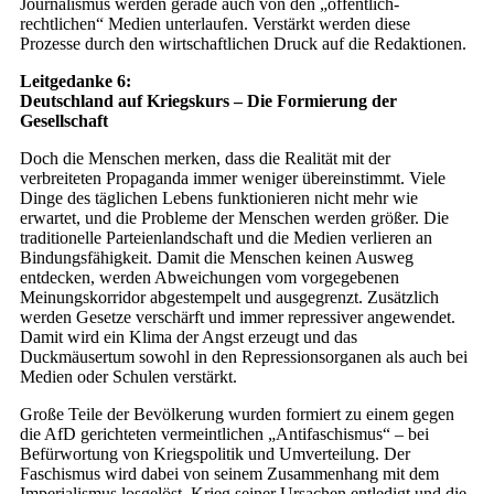
Journalismus werden gerade auch von den „öffentlich-
rechtlichen“ Medien unterlaufen. Verstärkt werden diese
Prozesse durch den wirtschaftlichen Druck auf die Redaktionen.
Leitgedanke 6:
Deutschland auf Kriegskurs – Die Formierung der
Gesellschaft
Doch die Menschen merken, dass die Realität mit der
verbreiteten Propaganda immer weniger übereinstimmt. Viele
Dinge des täglichen Lebens funktionieren nicht mehr wie
erwartet, und die Probleme der Menschen werden größer. Die
traditionelle Parteienlandschaft und die Medien verlieren an
Bindungsfähigkeit. Damit die Menschen keinen Ausweg
entdecken, werden Abweichungen vom vorgegebenen
Meinungskorridor abgestempelt und ausgegrenzt. Zusätzlich
werden Gesetze verschärft und immer repressiver angewendet.
Damit wird ein Klima der Angst erzeugt und das
Duckmäusertum sowohl in den Repressionsorganen als auch bei
Medien oder Schulen verstärkt.
Große Teile der Bevölkerung wurden formiert zu einem gegen
die AfD gerichteten vermeintlichen „Antifaschismus“ – bei
Befürwortung von Kriegspolitik und Umverteilung. Der
Faschismus wird dabei von seinem Zusammenhang mit dem
Imperialismus losgelöst, Krieg seiner Ursachen entledigt und die