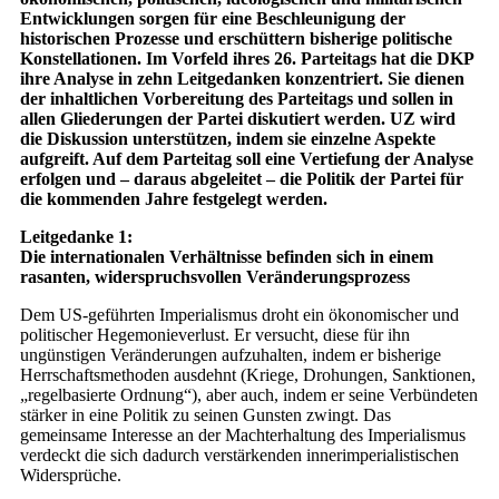
Entwicklungen sorgen für eine Beschleunigung der
historischen Prozesse und erschüttern bisherige politische
Konstellationen. Im Vorfeld ihres 26. Parteitags hat die DKP
ihre Analyse in zehn Leitgedanken konzentriert. Sie dienen
der inhaltlichen Vorbereitung des Parteitags und sollen in
allen Gliederungen der Partei diskutiert werden. UZ wird
die Diskussion unterstützen, indem sie einzelne Aspekte
aufgreift. Auf dem Parteitag soll eine Vertiefung der Analyse
erfolgen und – daraus abgeleitet – die Politik der Partei für
die kommenden Jahre festgelegt werden.
Leitgedanke 1:
Die internationalen Verhältnisse befinden sich in einem
rasanten, widerspruchsvollen Veränderungsprozess
Dem US-geführten Imperialismus droht ein ökonomischer und
politischer Hegemonieverlust. Er versucht, diese für ihn
ungünstigen Veränderungen aufzuhalten, indem er bisherige
Herrschaftsmethoden ausdehnt (Kriege, Drohungen, Sanktionen,
„regelbasierte Ordnung“), aber auch, indem er seine Verbündeten
stärker in eine Politik zu seinen Gunsten zwingt. Das
gemeinsame Interesse an der Machterhaltung des Imperialismus
verdeckt die sich dadurch verstärkenden innerimperialistischen
Widersprüche.