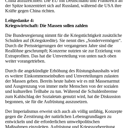
China abzuzeichnen: Die EU mit Deutschland und Frankreich an
der Spitze konzentriert sich auf Russland, während die USA ihre
Kräfte gegen China richten.
Leitgedanke 4:
Kriegswirtschaft: Die Massen sollen zahlen
Die Bundesregierung nimmt für die Kriegstüchtigkeit zusätzliche
Schulden auf (Kriegskredite). Sie nennt dies „Sondervermögen“.
Durch die Preissteigerungen der vergangenen Jahre sind die
Reallöhne geschrumpft; Konzerne nutzten sie zur Erzielung von
Extraprofiten. Das hat die Umverteilung von unten nach oben
weiter vorangetrieben.
Durch die angekündigte Erhöhung des Rüstungshaushalts wird
es weitere Einkommenseinbußen und Umverteilungen zulasten
der Massen geben. Bereits heute haben wir es mit Massenarmut
und Ausgrenzung von immer mehr Menschen von der sozialen
und kulturellen Teilhabe zu tun. Während die Schuldenbremse
zum Kahlschlag der Sozialetats genutzt wird, hat die Diskussion
begonnen, sie für die Aufrüstung auszusetzen.
Der Imperialismus erweist sich auch als völlig unfähig, Konzepte
gegen die Zerstörung der natürlichen Lebensgrundlagen zu
entwickeln und die erforderlichen umweltpolitischen
Maßnahmen einzuleiten. Aufrüstung und Kriegsvorbereitung