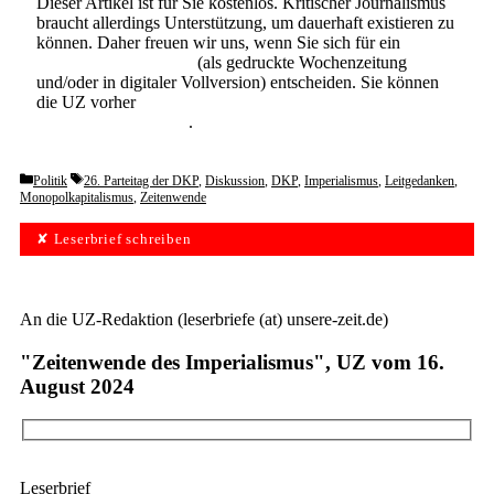
Dieser Artikel ist für Sie kostenlos. Kritischer Journalismus
braucht allerdings Unterstützung, um dauerhaft existieren zu
können. Daher freuen wir uns, wenn Sie sich für ein
Abonnement der UZ
(als gedruckte Wochenzeitung
und/oder in digitaler Vollversion) entscheiden. Sie können
die UZ vorher
6 Wochen lang kostenlos und
unverbindlich testen
.
Categories
Tags
Politik
26. Parteitag der DKP
,
Diskussion
,
DKP
,
Imperialismus
,
Leitgedanken
,
Monopolkapitalismus
,
Zeitenwende
✘ Leserbrief schreiben
An die UZ-Redaktion (leserbriefe (at) unsere-zeit.de)
"Zeitenwende des Imperialismus", UZ vom 16.
August 2024
Leserbrief