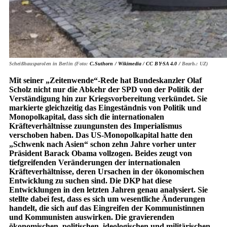
Scheißhausparolen in Berlin (Foto:
C.Suthorn / Wikimedia /
CC BY-SA 4.0 /
Bearb.: UZ)
Mit seiner „Zeitenwende“-Rede hat Bundeskanzler Olaf
Scholz nicht nur die Abkehr der SPD von der Politik der
Verständigung hin zur Kriegsvorbereitung verkündet. Sie
markierte gleichzeitig das Eingeständnis von Politik und
Monopolkapital, dass sich die internationalen
Kräfteverhältnisse zuungunsten des Imperialismus
verschoben haben. Das US-Monopolkapital hatte den
„Schwenk nach Asien“ schon zehn Jahre vorher unter
Präsident Barack Obama vollzogen. Beides zeugt von
tiefgreifenden Veränderungen der internationalen
Kräfteverhältnisse, deren Ursachen in der ökonomischen
Entwicklung zu suchen sind. Die DKP hat diese
Entwicklungen in den letzten Jahren genau analysiert. Sie
stellte dabei fest, dass es sich um wesentliche Änderungen
handelt, die sich auf das Eingreifen der Kommunistinnen
und Kommunisten auswirken. Die gravierenden
ökonomischen, politischen, ideologischen und militärischen