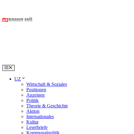
Skip
to
content
Menu
UZ
Wirtschaft & Soziales
Positionen
Anzeigen
Politik
Theorie & Geschichte
Aktion
Internationales
Kultur
Leserbriefe
Kommunalpolitik