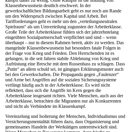
kämpft daher zu wenig. Ohne Kämpfe ist die Bildung von
Klassenbewusstsein deutlich erschwert. In der
gewerkschaftlichen Bildungsarbeit geht es nur noch am Rande
um den Widerspruch zwischen Kapital und Arbeit. Bei
Tarifforderungen geht es mehr um den „verteilungsneutralen
Spielraum“ als um Umverteilung zugunsten der Arbeiterklasse.
Große Teile der Arbeiterklasse fühlen sich der jahrzehntelang
eingeübten Sozialpartnerschaft verpflichtet und sind – wenn
überhaupt – nur in diesem Rahmen bereit, aktiv zu werden. Das
mangelnde Klassenbewusstsein hat besonders fatale Folgen in
der Frage von Krieg und Frieden. Den Herrschenden ist es
gelungen, in die seit Jahren stabile Ablehnung von Krieg und
Aufrüstung eine Bresche mit dem Russenhass zu schlagen. Dass
„Putin“ an allem schuld sei, ist gängiges Erklärungsmuster auch
bei den Gewerkschaften. Die Propaganda gegen „Faulenzer“
und Arme bei Angriffen auf die sozialen Sicherungssysteme
verfängt häufig auch in der Arbeiterklasse. Es wird nicht
reflektiert, dass sich die Angriffe im Kern gegen die
Arbeiterklasse insgesamt richten. Viele Menschen, auch aus der
Arbeiterklasse, betrachten die Migranten nur als Konkurrenten
und nicht als Verbündete im Klassenkampf.
Vereinzelung und Isolierung der Menschen, Individualismus und
Versicherungsmentalität führen dazu, dass Organisierung und
gemeinsames Handeln der Werktätigen unterentwickelt sind.