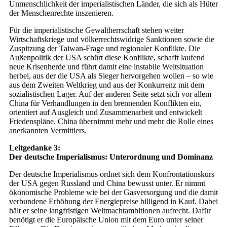
Unmenschlichkeit der imperialistischen Länder, die sich als Hüter
der Menschenrechte inszenieren.
Für die imperialistische Gewaltherrschaft stehen weiter
Wirtschaftskriege und völkerrechtswidrige Sanktionen sowie die
Zuspitzung der Taiwan-Frage und regionaler Konflikte. Die
Außenpolitik der USA schürt diese Konflikte, schafft laufend
neue Krisenherde und führt damit eine instabile Weltsituation
herbei, aus der die USA als Sieger hervorgehen wollen – so wie
aus dem Zweiten Weltkrieg und aus der Konkurrenz mit dem
sozialistischen Lager. Auf der anderen Seite setzt sich vor allem
China für Verhandlungen in den brennenden Konflikten ein,
orientiert auf Ausgleich und Zusammenarbeit und entwickelt
Friedenspläne. China übernimmt mehr und mehr die Rolle eines
anerkannten Vermittlers.
Leitgedanke 3:
Der deutsche Imperialismus: Unterordnung und Dominanz
Der deutsche Imperialismus ordnet sich dem Konfrontationskurs
der USA gegen Russland und China bewusst unter. Er nimmt
ökonomische Probleme wie bei der Gasversorgung und die damit
verbundene Erhöhung der Energiepreise billigend in Kauf. Dabei
hält er seine langfristigen Weltmachtambitionen aufrecht. Dafür
benötigt er die Europäische Union mit dem Euro unter seiner