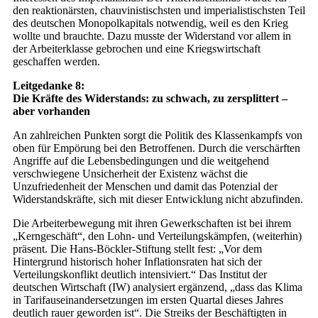
den reaktionärsten, chauvinistischsten und imperialistischsten Teil
des deutschen Monopolkapitals notwendig, weil es den Krieg
wollte und brauchte. Dazu musste der Widerstand vor allem in
der Arbeiterklasse gebrochen und eine Kriegswirtschaft
geschaffen werden.
Leitgedanke 8:
Die Kräfte des Widerstands: zu schwach, zu zersplittert –
aber vorhanden
An zahlreichen Punkten sorgt die Politik des Klassenkampfs von
oben für Empörung bei den Betroffenen. Durch die verschärften
Angriffe auf die Lebensbedingungen und die weitgehend
verschwiegene Unsicherheit der Existenz wächst die
Unzufriedenheit der Menschen und damit das Potenzial der
Widerstandskräfte, sich mit dieser Entwicklung nicht abzufinden.
Die Arbeiterbewegung mit ihren Gewerkschaften ist bei ihrem
„Kerngeschäft“, den Lohn- und Verteilungskämpfen, (weiterhin)
präsent. Die Hans-Böckler-Stiftung stellt fest: „Vor dem
Hintergrund historisch hoher Inflationsraten hat sich der
Verteilungskonflikt deutlich intensiviert.“ Das Institut der
deutschen Wirtschaft (IW) analysiert ergänzend, „dass das Klima
in Tarifauseinandersetzungen im ersten Quartal dieses Jahres
deutlich rauer geworden ist“. Die Streiks der Beschäftigten in