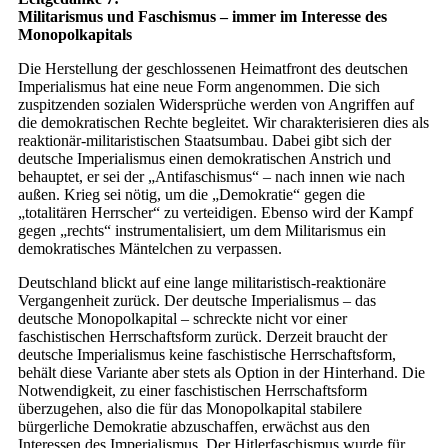
Militarismus und ­Faschismus – immer im Interesse des
Monopolkapitals
Die Herstellung der geschlossenen Heimatfront des deutschen
Imperialismus hat eine neue Form angenommen. Die sich
zuspitzenden sozialen Widersprüche werden von Angriffen auf
die demokratischen Rechte begleitet. Wir charakterisieren dies als
reaktionär-militaristischen Staatsumbau. Dabei gibt sich der
deutsche Imperialismus einen demokratischen Anstrich und
behauptet, er sei der „Antifaschismus“ – nach innen wie nach
außen. Krieg sei nötig, um die „Demokratie“ gegen die
„totalitären Herrscher“ zu verteidigen. Ebenso wird der Kampf
gegen „rechts“ instrumentalisiert, um dem Militarismus ein
demokratisches Mäntelchen zu verpassen.
Deutschland blickt auf eine lange militaristisch-reaktionäre
Vergangenheit zurück. Der deutsche Imperialismus – das
deutsche Monopolkapital – schreckte nicht vor einer
faschistischen Herrschaftsform zurück. Derzeit braucht der
deutsche Imperialismus keine faschistische Herrschaftsform,
behält diese Variante aber stets als Option in der Hinterhand. Die
Notwendigkeit, zu einer faschistischen Herrschaftsform
überzugehen, also die für das Monopolkapital stabilere
bürgerliche Demokratie abzuschaffen, erwächst aus den
Interessen des Imperialismus. Der Hitlerfaschismus wurde für