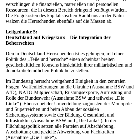
verschlingen die finanziellen, materiellen und personellen
Ressourcen, die in diesem Bereich dringend benötigt würden.
Die Folgekosten des kapitalistischen Raubbaus an der Natur
wälzen die Herrschenden ebenfalls auf die Massen ab.
Leitgedanke 5:
Deutschland auf Kriegskurs – Die Integration der
Beherrschten
Den in Deutschland Herrschenden ist es gelungen, mit einer
Politik des „Teile und herrsche“ einen scheinbar breiten
gesellschaftlichen Konsens hinsichtlich ihrer militaristischen und
demokratiefeindlichen Politik herzustellen.
Im Bundestag herrscht weitgehend Einigkeit in den zentralen
Fragen: Waffenlieferungen an die Ukraine (Ausnahme BSW und
AfD), NATO-Mitgliedschaft, Rüstungsexporte, Aufrüstung und
Rolle der Bundeswehr (Ausnahme BSW und teilweise „Die
Linke“). Ebenso bei der Umverteilung zugunsten der Monopole
und Superreichen und beim Abbau der sozialen
Sicherungssysteme sowie der Bildung, Gesundheit und
Infrastruktur (Ausnahme BSW und „Die Linke“). In der
Flüchtlingspolitik setzen alle Parteien auf Abschiebung,
Abschottung und gezielte Abwerbung von Fachkräften
(Ausnahme „Die Linke“).