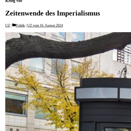
Krieg vor
Zeitenwende des Imperialismus
Categories
UZ
Politik
|
UZ vom 16. August 2024