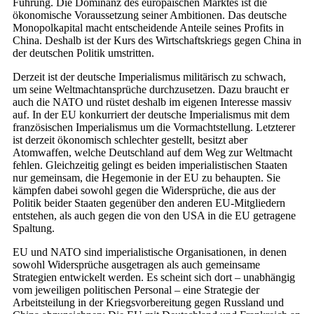
Führung. Die Dominanz des europäischen Marktes ist die
ökonomische Voraussetzung seiner Ambitionen. Das deutsche
Monopolkapital macht entscheidende Anteile seines Profits in
China. Deshalb ist der Kurs des Wirtschaftskriegs gegen China in
der deutschen Politik umstritten.
Derzeit ist der deutsche Imperialismus militärisch zu schwach,
um seine Weltmachtansprüche durchzusetzen. Dazu braucht er
auch die NATO und rüstet deshalb im eigenen Interesse massiv
auf. In der EU konkurriert der deutsche Imperialismus mit dem
französischen Imperialismus um die Vormachtstellung. Letzterer
ist derzeit ökonomisch schlechter gestellt, besitzt aber
Atomwaffen, welche Deutschland auf dem Weg zur Weltmacht
fehlen. Gleichzeitig gelingt es beiden imperialistischen Staaten
nur gemeinsam, die Hegemonie in der EU zu behaupten. Sie
kämpfen dabei sowohl gegen die Widersprüche, die aus der
Politik beider Staaten gegenüber den anderen EU-Mitgliedern
entstehen, als auch gegen die von den USA in die EU getragene
Spaltung.
EU und NATO sind imperialistische Organisationen, in denen
sowohl Widersprüche ausgetragen als auch gemeinsame
Strategien entwickelt werden. Es scheint sich dort – unabhängig
vom jeweiligen politischen Personal – eine Strategie der
Arbeitsteilung in der Kriegsvorbereitung gegen Russland und