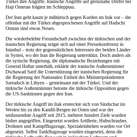
Türkei ihre Angriffe. Iranische Angriffe auf grenznahe Dörfer bei
Haji Omeran folgten im Schlepptau.
Der Iran geht kaum je militärisch gegen Kurden im Irak vor – die
offenbar mit der Türkei abgesprochenen Angriffe auf Hadschi
Omran sind etwas Neues.
Die wiederbelebte Freundschaft zwischen der türkischen und der
iranischen Regierung zeigte sich auf einer Pressekonferenz in
Istanbul – trotz der gegensätzlichen Interessen der beiden Länder
in Syrien, wo der Iran die Regierung unterstützt. Doch anders als
die syrische Regierung, die diplomatische Beziehungen mit
General Haftar unterhält, erklärte der iranische Außenminister
Dschawad Sarif die Unterstützung der iranischen Regierung für
die Regierung der Nationalen Einheit des Ministerpräsidenten
Sarradsch in Libyen – gemeinsam mit der Türkei. Und der
türkische Außenminister betonte die türkische Opposition gegen
die US-Sanktionen gegen den Iran.
Der türkische Angriff im Irak erstreckte sich von Sindschar im
Westen bis zu den Kandil-Bergen im Osten und war der
umfassendste Angriff seit 2015, mehrere hundert Ziele wurden
bisher angegriffen. Eingesetzt wurden Artillerie, Hubschrauber,
Drohnen und Kampfflugzeuge, Spezialeinheiten wurden vor Ort
abgesetzt. Selbst Tankflugzeuge wurden eingesetzt, denn die