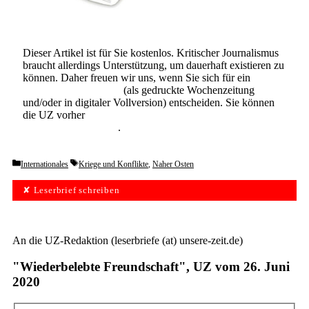
Dieser Artikel ist für Sie kostenlos. Kritischer Journalismus
braucht allerdings Unterstützung, um dauerhaft existieren zu
können. Daher freuen wir uns, wenn Sie sich für ein
Abonnement der UZ
(als gedruckte Wochenzeitung
und/oder in digitaler Vollversion) entscheiden. Sie können
die UZ vorher
6 Wochen lang kostenlos und
unverbindlich testen
.
Categories
Tags
Internationales
Kriege und Konflikte
,
Naher Osten
✘ Leserbrief schreiben
An die UZ-Redaktion (leserbriefe (at) unsere-zeit.de)
"Wiederbelebte Freundschaft", UZ vom 26. Juni
2020