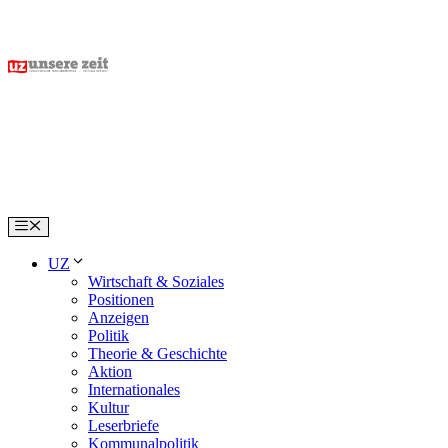
Skip
to
content
Menu
UZ
Wirtschaft & Soziales
Positionen
Anzeigen
Politik
Theorie & Geschichte
Aktion
Internationales
Kultur
Leserbriefe
Kommunalpolitik