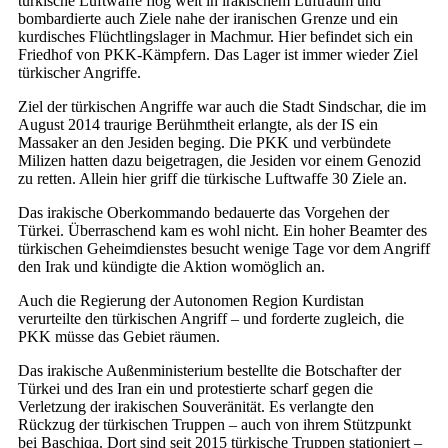
türkische Luftwaffe flog weit in irakischem Luftraum und
bombardierte auch Ziele nahe der iranischen Grenze und ein
kurdisches Flüchtlingslager in Machmur. Hier befindet sich ein
Friedhof von PKK-Kämpfern. Das Lager ist immer wieder Ziel
türkischer Angriffe.
Ziel der türkischen Angriffe war auch die Stadt Sindschar, die im
August 2014 traurige Berühmtheit erlangte, als der IS ein
Massaker an den Jesiden beging. Die PKK und verbündete
Milizen hatten dazu beigetragen, die Jesiden vor einem Genozid
zu retten. Allein hier griff die türkische Luftwaffe 30 Ziele an.
Das irakische Oberkommando bedauerte das Vorgehen der
Türkei. Überraschend kam es wohl nicht. Ein hoher Beamter des
türkischen Geheimdienstes besucht wenige Tage vor dem Angriff
den Irak und kündigte die Aktion womöglich an.
Auch die Regierung der Autonomen Region Kurdistan
verurteilte den türkischen Angriff – und forderte zugleich, die
PKK müsse das Gebiet räumen.
Das irakische Außenministerium bestellte die Botschafter der
Türkei und des Iran ein und protestierte scharf gegen die
Verletzung der irakischen Souveränität. Es verlangte den
Rückzug der türkischen Truppen – auch von ihrem Stützpunkt
bei Baschiqa. Dort sind seit 2015 türkische Truppen stationiert –