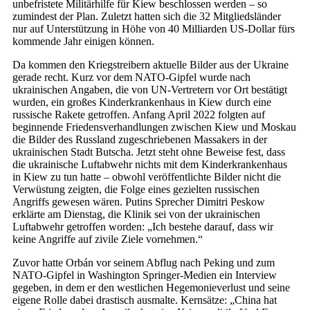
unbefristete Militärhilfe für Kiew beschlossen werden – so
zumindest der Plan. Zuletzt hatten sich die 32 Mitgliedsländer
nur auf Unterstützung in Höhe von 40 Milliarden US-Dollar fürs
kommende Jahr einigen können.
Da kommen den Kriegstreibern aktuelle Bilder aus der Ukraine
gerade recht. Kurz vor dem NATO-Gipfel wurde nach
ukrainischen Angaben, die von UN-Vertretern vor Ort bestätigt
wurden, ein großes Kinderkrankenhaus in Kiew durch eine
russische Rakete getroffen. Anfang April 2022 folgten auf
beginnende Friedensverhandlungen zwischen Kiew und Moskau
die Bilder des Russland zugeschriebenen Massakers in der
ukrainischen Stadt Butscha. Jetzt steht ohne Beweise fest, dass
die ukrainische Luftabwehr nichts mit dem Kinderkrankenhaus
in Kiew zu tun hatte – obwohl veröffentlichte Bilder nicht die
Verwüstung zeigten, die Folge eines gezielten russischen
Angriffs gewesen wären. Putins Sprecher Dimitri Peskow
erklärte am Dienstag, die Klinik sei von der ukrainischen
Luftabwehr getroffen worden: „Ich bestehe darauf, dass wir
keine Angriffe auf zivile Ziele vornehmen.“
Zuvor hatte Orbán vor seinem Abflug nach Peking und zum
NATO-Gipfel in Washington Springer-Medien ein Interview
gegeben, in dem er den westlichen Hegemonieverlust und seine
eigene Rolle dabei drastisch ausmalte. Kernsätze: „China hat