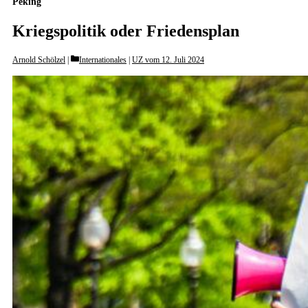
Peking
Kriegspolitik oder Friedensplan
Categories
Arnold Schölzel
Internationales
|
UZ vom 12. Juli 2024