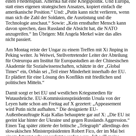
einen Friedensplan. Amerika hat eine Kriegspolitik. Und Europa,
statt eines eigenen strategischen Ansatzes, kopiert einfach die
amerikanische Position.“ Und: „Putin kann nicht verlieren, wenn
man sich die Zahl der Soldaten, die Ausrüstung und die
Technologie anschaut.“ Sowie: „Kein ernsthafter Mensch kann
davon sprechen, dass Russland die Absicht hat, die NATO
anzugreifen.“ Im Übrigen: Mit Angela Merkel wäre das alles
nicht passiert.
Am Montag reiste der Ungar zu einem Treffen mit Xi Jinping in
Peking weiter. Ju Weiwei, Stellvertretender Leiter der Abteilung
für Osteuropa am Institut für Europastudien an der Chinesischen
Akademie für Sozialwissenschaften, schätzte in der „Global
Times“ ein, Orbán sei „Teil einer Minderheit innerhalb der EU.
Er plädiert für eine Lösung des Konflikts mit friedlichen und
politischen Mitteln.“
Damit sorgt er bei EU und westlichen Kriegsmedien für
Wutausbrüche. EU-Kommissionspräsidentin Ursula von der
Leyen hatte schon am Freitag auf X gezetert: „Appeasement
wird Putin nicht aufhalten.“ Die designierte EU-
Außenbeauftragte Kaja Kallas behauptete gar auf X: „Die EU ist
geeint klar hinter der Ukraine und gegen Russlands Aggression.“
Einen Tag später zitierte der britische „Telegraph“ allerdings den
slowakischen Ministerpräsidenten Robert Fico, der im Mai bei