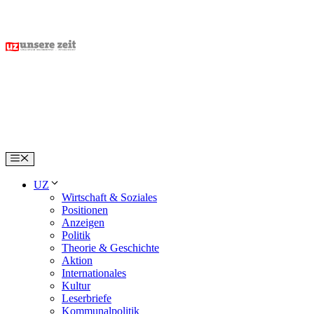
Skip
to
content
Menu
UZ
Wirtschaft & Soziales
Positionen
Anzeigen
Politik
Theorie & Geschichte
Aktion
Internationales
Kultur
Leserbriefe
Kommunalpolitik