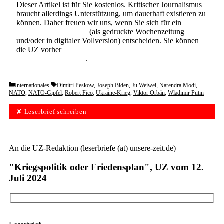
Dieser Artikel ist für Sie kostenlos. Kritischer Journalismus
braucht allerdings Unterstützung, um dauerhaft existieren zu
können. Daher freuen wir uns, wenn Sie sich für ein
Abonnement der UZ
(als gedruckte Wochenzeitung
und/oder in digitaler Vollversion) entscheiden. Sie können
die UZ vorher
6 Wochen lang kostenlos und
unverbindlich testen
.
Categories
Tags
Internationales
Dimitri Peskow
,
Joseph Biden
,
Ju Weiwei
,
Narendra Modi
,
NATO
,
NATO-Gipfel
,
Robert Fico
,
Ukraine-Krieg
,
Viktor Orbán
,
Wladimir Putin
✘ Leserbrief schreiben
An die UZ-Redaktion (leserbriefe (at) unsere-zeit.de)
"Kriegspolitik oder Friedensplan", UZ vom 12.
Juli 2024