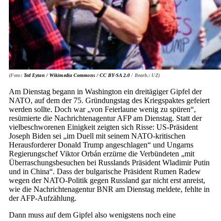
(Foto:
Ted Eytan / Wikimedia Commons /
CC BY-SA 2.0
/ Bearb.: UZ)
Am Dienstag begann in Washington ein dreitägiger Gipfel der
NATO, auf dem der 75. Gründungstag des Kriegspaktes gefeiert
werden sollte. Doch war „von Feierlaune wenig zu spüren“,
resümierte die Nachrichtenagentur AFP am Dienstag. Statt der
vielbeschworenen Einigkeit zeigten sich Risse: US-Präsident
Joseph Biden sei „im Duell mit seinem NATO-kritischen
Herausforderer Donald Trump angeschlagen“ und Ungarns
Regierungschef Viktor Orbán erzürne die Verbündeten „mit
Überraschungsbesuchen bei Russlands Präsident Wladimir Putin
und in China“. Dass der bulgarische Präsident Rumen Radew
wegen der NATO-Politik gegen Russland gar nicht erst anreist,
wie die Nachrichtenagentur BNR am Dienstag meldete, fehlte in
der AFP-Aufzählung.
Dann muss auf dem Gipfel also wenigstens noch eine