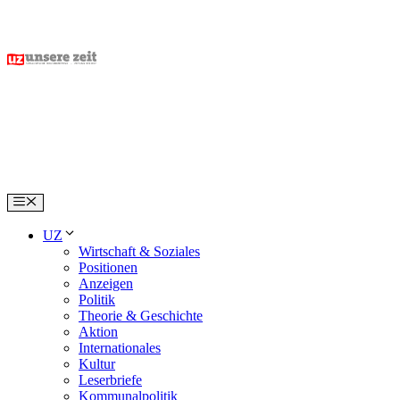
Skip
to
content
Menu
UZ
Wirtschaft & Soziales
Positionen
Anzeigen
Politik
Theorie & Geschichte
Aktion
Internationales
Kultur
Leserbriefe
Kommunalpolitik