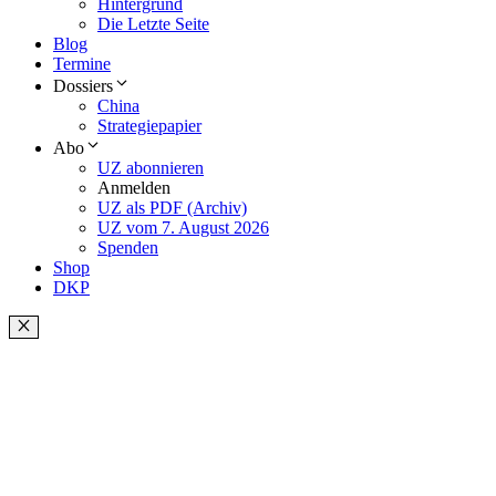
Hintergrund
Die Letzte Seite
Blog
Termine
Dossiers
China
Strategiepapier
Abo
UZ abonnieren
Anmelden
UZ als PDF (Archiv)
UZ vom 7. August 2026
Spenden
Shop
DKP
Schließen