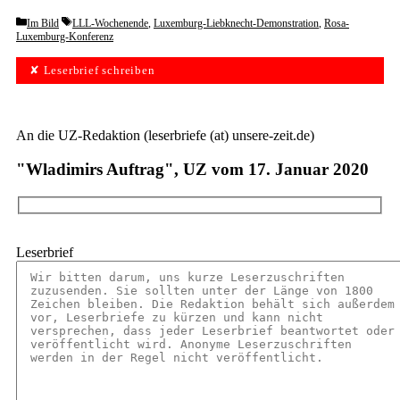
Categories
Tags
Im Bild
LLL-Wochenende
,
Luxemburg-Liebknecht-Demonstration
,
Rosa-
Luxemburg-Konferenz
✘ Leserbrief schreiben
An die UZ-Redaktion (leserbriefe (at) unsere-zeit.de)
"Wladimirs Auftrag", UZ vom 17. Januar 2020
Leserbrief