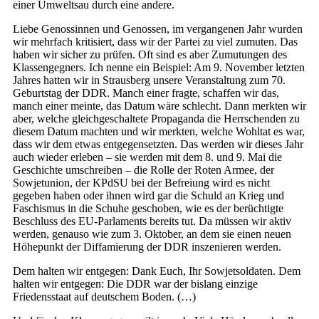
einer Umweltsau durch eine andere.
Liebe Genossinnen und Genossen, im vergangenen Jahr wurden
wir mehrfach kritisiert, dass wir der Partei zu viel zumuten. Das
haben wir sicher zu prüfen. Oft sind es aber Zumutungen des
Klassengegners. Ich nenne ein Beispiel: Am 9. November letzten
Jahres hatten wir in Strausberg unsere Veranstaltung zum 70.
Geburtstag der DDR. Manch einer fragte, schaffen wir das,
manch einer meinte, das Datum wäre schlecht. Dann merkten wir
aber, welche gleichgeschaltete Propaganda die Herrschenden zu
diesem Datum machten und wir merkten, welche Wohltat es war,
dass wir dem etwas entgegensetzten. Das werden wir dieses Jahr
auch wieder erleben – sie werden mit dem 8. und 9. Mai die
Geschichte umschreiben – die Rolle der Roten Armee, der
Sowjetunion, der KPdSU bei der Befreiung wird es nicht
gegeben haben oder ihnen wird gar die Schuld an Krieg und
Faschismus in die Schuhe geschoben, wie es der berüchtigte
Beschluss des EU-Parlaments bereits tut. Da müssen wir aktiv
werden, genauso wie zum 3. Oktober, an dem sie einen neuen
Höhepunkt der Diffamierung der DDR inszenieren werden.
Dem halten wir entgegen: Dank Euch, Ihr Sowjetsoldaten. Dem
halten wir entgegen: Die DDR war der bislang einzige
Friedensstaat auf deutschem Boden. (…)