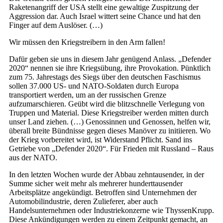
Raketenangriff der USA stellt eine gewaltige Zuspitzung der
Aggression dar. Auch Israel wittert seine Chance und hat den
Finger auf dem Auslöser. (…)
Wir müssen den Kriegstreibern in den Arm fallen!
Dafür geben sie uns in diesem Jahr genügend Anlass. „Defender
2020“ nennen sie ihre Kriegsübung, ihre Provokation. Pünktlich
zum 75. Jahrestags des Siegs über den deutschen Faschismus
sollen 37.000 US- und NATO-Soldaten durch Europa
transportiert werden, um an der russischen Grenze
aufzumarschieren. Geübt wird die blitzschnelle Verlegung von
Truppen und Material. Diese Kriegstreiber werden mitten durch
unser Land ziehen. (…) Genossinnen und Genossen, helfen wir,
überall breite Bündnisse gegen dieses Manöver zu initiieren. Wo
der Krieg vorbereitet wird, ist Widerstand Pflicht. Sand ins
Getriebe von „Defender 2020“. Für Frieden mit Russland – Raus
aus der NATO.
In den letzten Wochen wurde der Abbau zehntausender, in der
Summe sicher weit mehr als mehrerer hunderttausender
Arbeitsplätze angekündigt. Betroffen sind Unternehmen der
Automobilindustrie, deren Zulieferer, aber auch
Handelsunternehmen oder Industriekonzerne wie ThyssenKrupp.
Diese Ankündigungen werden zu einem Zeitpunkt gemacht, an