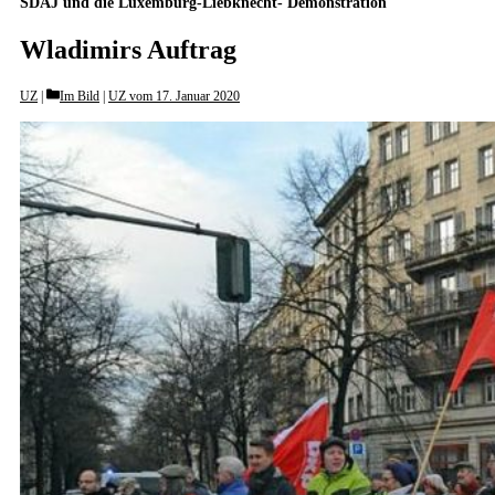
SDAJ und die Luxemburg-Liebknecht- Demonstration
Wladimirs Auftrag
Categories
UZ
Im Bild
|
UZ vom 17. Januar 2020