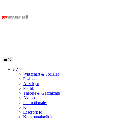
Skip
to
content
Menu
UZ
Wirtschaft & Soziales
Positionen
Anzeigen
Politik
Theorie & Geschichte
Aktion
Internationales
Kultur
Leserbriefe
Kommunalpolitik