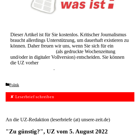
Dieser Artikel ist für Sie kostenlos. Kritischer Journalismus
braucht allerdings Unterstützung, um dauerhaft existieren zu
können. Daher freuen wir uns, wenn Sie sich für ein
Abonnement der UZ
(als gedruckte Wochenzeitung
und/oder in digitaler Vollversion) entscheiden. Sie können
die UZ vorher
6 Wochen lang kostenlos und
unverbindlich testen
.
Categories
Politik
✘ Leserbrief schreiben
An die UZ-Redaktion (leserbriefe (at) unsere-zeit.de)
"Zu günstig?", UZ vom 5. August 2022