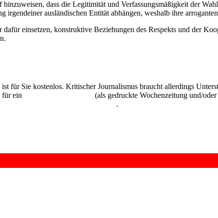
uf hinzuweisen, dass die Legitimität und Verfassungsmäßigkeit der Wahl
g irgendeiner ausländischen Entität abhängen, weshalb ihre arrogante
r dafür einsetzen, konstruktive Beziehungen des Respekts und der Koop
n.
 ist für Sie kostenlos. Kritischer Journalismus braucht allerdings Unte
 für ein
Abonnement der UZ
(als gedruckte Wochenzeitung und/oder i
kostenlos und unverbindlich testen
.