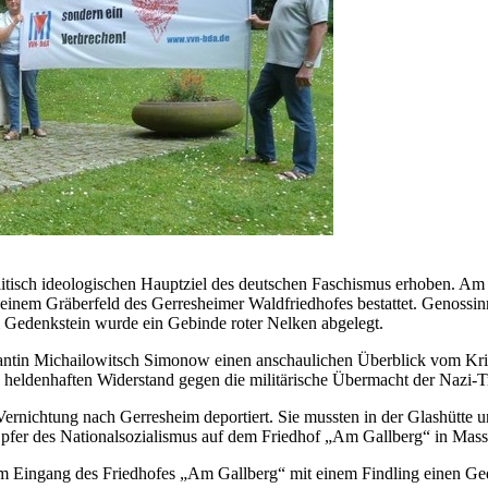
itisch ideologischen Hauptziel des deutschen Faschismus erhoben. Am 2
f einem Gräberfeld des Gerresheimer Waldfriedhofes bestattet. Genos
Gedenkstein wurde ein Gebinde roter Nelken abgelegt.
antin Michailowitsch Simonow einen anschaulichen Überblick vom Krie
 heldenhaften Widerstand gegen die militärische Übermacht der Nazi-Tr
nichtung nach Gerresheim deportiert. Sie mussten in der Glashütte und
pfer des Nationalsozialismus auf dem Friedhof „Am Gallberg“ in Masse
m Eingang des Friedhofes „Am Gallberg“ mit einem Findling einen Gede