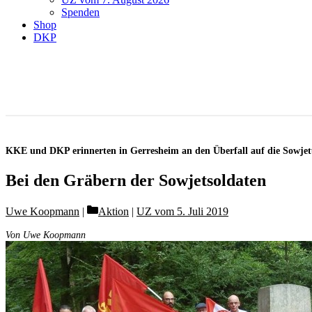
Spenden
Shop
DKP
KKE und DKP erinnerten in Gerresheim an den Überfall auf die Sowje
Bei den Gräbern der Sowjetsoldaten
Categories
Uwe Koopmann
Aktion
|
UZ vom 5. Juli 2019
Von Uwe Koopmann