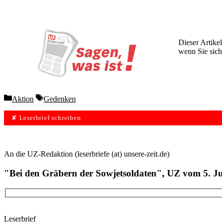
Dieser Artikel
wenn Sie sich
Wochen lang 
Categories
Tags
Aktion
Gedenken
✘ Leserbrief schreiben
An die UZ-Redaktion (leserbriefe (at) unsere-zeit.de)
"Bei den Gräbern der Sowjetsoldaten", UZ vom 5. Ju
Leserbrief