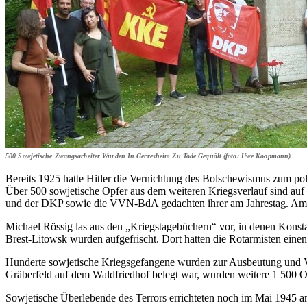
500 Sowjetische Zwangsarbeiter Wurden In Gerresheim Zu Tode Gequält (foto: Uwe Koopmann)
Bereits 1925 hatte Hitler die Vernichtung des Bolschewismus zum pol
Über 500 sowjetische Opfer aus dem weiteren Kriegsverlauf sind au
und der DKP sowie die VVN-BdA gedachten ihrer am Jahrestag. Am 
Michael Rössig las aus den „Kriegstagebüchern“ vor, in denen Konst
Brest-Litowsk wurden aufgefrischt. Dort hatten die Rotarmisten einen
Hunderte sowjetische Kriegsgefangene wurden zur Ausbeutung und Ver
Gräberfeld auf dem Waldfriedhof belegt war, wurden weitere 1 500 O
Sowjetische Überlebende des Terrors errichteten noch im Mai 1945 a