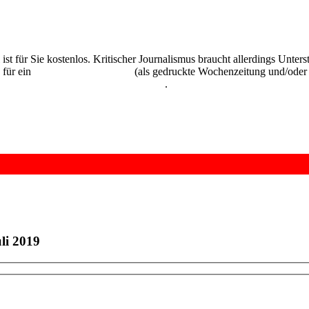
 ist für Sie kostenlos. Kritischer Journalismus braucht allerdings Unte
 für ein
Abonnement der UZ
(als gedruckte Wochenzeitung und/oder i
kostenlos und unverbindlich testen
.
li 2019