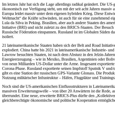
Im letzten Jahr hat sich die Lage allerdings radikal geändert. Die U
ökonomisch zur Verfügung steht, um mit der seit acht Jahren massiv a
Europa leidet massiv unter dem eigenen hybriden Krieg. Diese Entwic
Weltmacht“ die Kräfte schwinden, ist auch für sie eine zunehmend eig
Lula da Silva in Peking. Brasilien, aber auch andere Staaten des am
Initiative (BRI) und nicht zuletzt zu den BRICS-Staaten. Der Besuch
Russische Föderation einspannen. Russland ist im Globalen Süden da
isoliert.
21 lateinamerikanische Staaten haben sich der Belt and Road Initiat
explodiert. China hatte bis 2021 in lateinamerikanische Industrie- und
Lawrow besuchten Staaten, ist nach dem Absturz in den Jelzin-Jahren
Energieerzeugung – wie in Mexiko, Brasilien, Argentinien oder Boliv
von neun Milliarden US-Dollar unter die Arme. Insgesamt exportierte
Corona-Phase. Russland exportierte seinen Impfstoff Sputnik V und/ode
gibt es eine Station der russischen GPS-Variante Glonass. Die Produkt
Nutzung militärischer Infrastruktur – Häfen, Flugplätze und Trainingsz
Noch sind die US-amerikanischen Einflussstrukturen in Lateinamerika
massiven Erweiterungswelle – von über 20 Anwärtern ist die Rede, a
überrundet. Eine neue, erweiterte BRICS-Plus dürfte den „Kollektiven
gleichberechtigte ökonomische und politische Kooperation ermöglichen