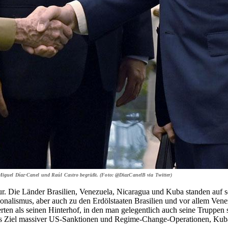
Miguel Díaz-Canel und Raúl Castro begrüßt. (Foto: @DiazCanelB via Twitter)
r. Die Länder Brasilien, Venezuela, Nicaragua und Kuba standen auf
ionalismus, aber auch zu den Erdölstaaten Brasilien und vor allem Ven
rten als seinen Hinterhof, in den man gelegentlich auch seine Truppen
 das Ziel massiver US-Sanktionen und Regime-Change-Operationen, Ku