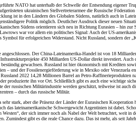
S-geführte NATO hat unterhalb der Schwelle der Entsendung eigener Tru
ufgerüsteten ukrainischen Stellvertreterarmee die Russische Föderation
klung ist in den Ländern des Globalen Südens, natürlich auch in Late
enständigere Politik möglich. Deutlicher Ausdruck dieser neuen Situati
erikanischen Südens orientieren sich neu in Richtung Eurasien – hin z
 Lawrows war vor allem ein politisches Signal: Auch der US-amerikanisc
s Symbol für erfolgreichen Widerstand. Nicht Russland, sondern der 
ive angeschlossen. Der China-Lateinamerika-Handel ist von 18 Milliard
 Infra­strukturprojekte 450 Milliarden US-Dollar direkt investiert. Auc
 beständig gewachsen. Russland ist hier ökonomisch mit Krediten sowie
ien – und der Fossilenergieförderung wie in Mexiko oder Venezuela en
 Russland 2022 14,28 Millionen Barrel an Petro-Raffinerieprodukten n
r produzierte ihn vor Ort. Schließlich gibt es auch eine wichtige sich
e der russischen Militärindustrie werden geschätzt, teilweise ist auch 
entren – durch das russische Militär.
 sehr stark, aber die Präsenz der Länder der Eurasischen Kooperation h
uch das lateinamerikanische Schwergewicht Argentinien ist dabei. Sch
 Westen“, der sich immer noch als Nabel der Welt betrachtet, weit in d
. Zumindest gibt es die reale Chance dazu. Das ist mehr, als seit Jah