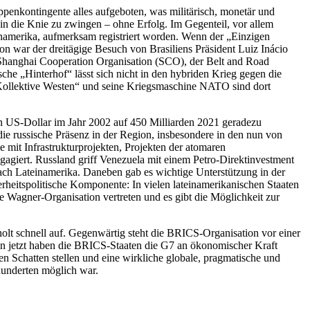
ppenkontingente alles aufgeboten, was militärisch, monetär und
 in die Knie zu zwingen – ohne Erfolg. Im Gegenteil, vor allem
inamerika, aufmerksam registriert worden. Wenn der „Einzigen
on war der dreitägige Besuch von Brasiliens Präsident Luiz Inácio
ur Shanghai Cooperation Organisation (SCO), der Belt and Road
he „Hinterhof“ lässt sich nicht in den hybriden Krieg gegen die
„Kollektive Westen“ und seine Kriegsmaschine NATO sind dort
en US-Dollar im Jahr 2002 auf 450 Milliarden 2021 geradezu
h die russische Präsenz in der Region, insbesondere in den nun von
 mit Infrastrukturprojekten, Projekten der atomaren
gagiert. Russland griff Venezuela mit einem Petro-Direktinvestment
ach Lateinamerika. Daneben gab es wichtige Unterstützung in der
erheitspolitische Komponente: In vielen lateinamerikanischen Staaten
die Wagner-Organisation vertreten und es gibt die Möglichkeit zur
olt schnell auf. Gegenwärtig steht die BRICS-Organisation vor einer
on jetzt haben die BRICS-Staaten die G7 an ökonomischer Kraft
en Schatten stellen und eine wirkliche globale, pragmatische und
rhunderten möglich war.