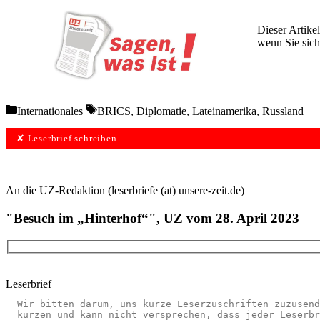
Dieser Artikel
wenn Sie sich
Wochen lang 
Categories
Tags
Internationales
BRICS
,
Diplomatie
,
Lateinamerika
,
Russland
✘ Leserbrief schreiben
An die UZ-Redaktion (leserbriefe (at) unsere-zeit.de)
"Besuch im „Hinterhof“", UZ vom 28. April 2023
Leserbrief