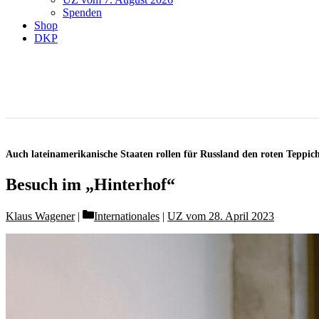
Spenden
Shop
DKP
Auch lateinamerikanische Staaten rollen für Russland den roten Teppic
Besuch im „Hinterhof“
Categories
Klaus Wagener
Internationales
|
UZ vom 28. April 2023