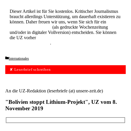
Dieser Artikel ist für Sie kostenlos. Kritischer Journalismus
braucht allerdings Unterstützung, um dauerhaft existieren zu
können. Daher freuen wir uns, wenn Sie sich für ein
Abonnement der UZ
(als gedruckte Wochenzeitung
und/oder in digitaler Vollversion) entscheiden. Sie können
die UZ vorher
6 Wochen lang kostenlos und
unverbindlich testen
.
Categories
Internationales
✘ Leserbrief schreiben
An die UZ-Redaktion (leserbriefe (at) unsere-zeit.de)
"Bolivien stoppt Lithium-Projekt", UZ vom 8.
November 2019