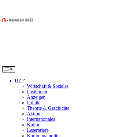
Skip
to
content
Menu
UZ
Wirtschaft & Soziales
Positionen
Anzeigen
Politik
Theorie & Geschichte
Aktion
Internationales
Kultur
Leserbriefe
Kommunalpolitik