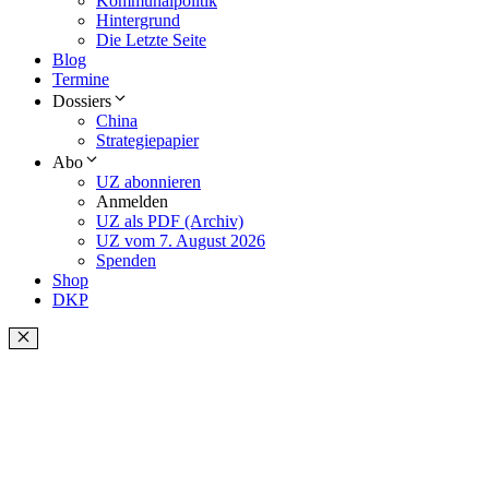
Kommunalpolitik
Hintergrund
Die Letzte Seite
Blog
Termine
Dossiers
China
Strategiepapier
Abo
UZ abonnieren
Anmelden
UZ als PDF (Archiv)
UZ vom 7. August 2026
Spenden
Shop
DKP
Schließen