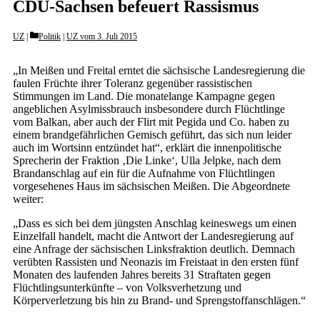
CDU-Sachsen befeuert Rassismus
Categories
UZ
Politik
|
UZ vom 3. Juli 2015
„In Meißen und Freital erntet die sächsische Landesregierung die
faulen Früchte ihrer Toleranz gegenüber rassistischen
Stimmungen im Land. Die monatelange Kampagne gegen
angeblichen Asylmissbrauch insbesondere durch Flüchtlinge
vom Balkan, aber auch der Flirt mit Pegida und Co. haben zu
einem brandgefährlichen Gemisch geführt, das sich nun leider
auch im Wortsinn entzündet hat“, erklärt die innenpolitische
Sprecherin der Fraktion ‚Die Linke‘, Ulla Jelpke, nach dem
Brandanschlag auf ein für die Aufnahme von Flüchtlingen
vorgesehenes Haus im sächsischen Meißen. Die Abgeordnete
weiter:
„Dass es sich bei dem jüngsten Anschlag keineswegs um einen
Einzelfall handelt, macht die Antwort der Landesregierung auf
eine Anfrage der sächsischen Linksfraktion deutlich. Demnach
verübten Rassisten und Neonazis im Freistaat in den ersten fünf
Monaten des laufenden Jahres bereits 31 Straftaten gegen
Flüchtlingsunterkünfte – von Volksverhetzung und
Körperverletzung bis hin zu Brand- und Sprengstoffanschlägen.“