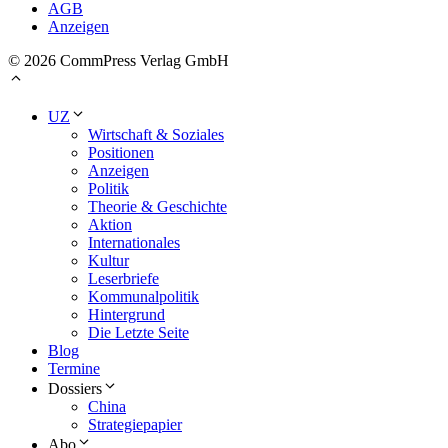
AGB
Anzeigen
© 2026 CommPress Verlag GmbH
UZ
Wirtschaft & Soziales
Positionen
Anzeigen
Politik
Theorie & Geschichte
Aktion
Internationales
Kultur
Leserbriefe
Kommunalpolitik
Hintergrund
Die Letzte Seite
Blog
Termine
Dossiers
China
Strategiepapier
Abo