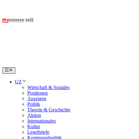
Skip
to
content
Menu
UZ
Wirtschaft & Soziales
Positionen
Anzeigen
Politik
Theorie & Geschichte
Aktion
Internationales
Kultur
Leserbriefe
Kommunalpolitik