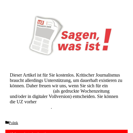
Dieser Artikel ist für Sie kostenlos. Kritischer Journalismus
braucht allerdings Unterstützung, um dauerhaft existieren zu
können. Daher freuen wir uns, wenn Sie sich für ein
Abonnement der UZ
(als gedruckte Wochenzeitung
und/oder in digitaler Vollversion) entscheiden. Sie können
die UZ vorher
6 Wochen lang kostenlos und
unverbindlich testen
.
Categories
Politik