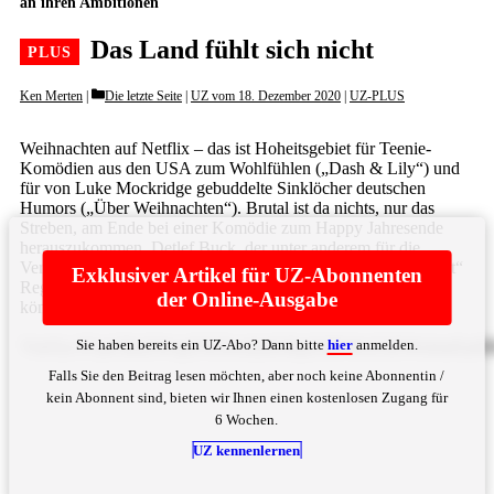
an ihren Ambitionen
Das Land fühlt sich nicht
Categories
Ken Merten
Die letzte Seite
|
UZ vom 18. Dezember 2020
|
UZ-PLUS
Weihnachten auf Netflix – das ist Hoheitsgebiet für Teenie-
Komödien aus den USA zum Wohlfühlen („Dash & Lily“) und
für von Luke Mockridge gebuddelte Sinklöcher deutschen
Humors („Über Weihnachten“). Brutal ist da nichts, nur das
Streben, am Ende bei einer Komödie zum Happy Jahresende
herauszukommen. Detlef Buck, der unter anderem für die
Verfilmung des Kehlmann-Romans „Die Vermessung der Welt“
Exklusiver Artikel für UZ-Abonnenten
Regie führte, hat nun für den Streaming-Anbieter mit „Wir
der Online-Ausgabe
können nicht anders“ den ... Bitte
hier
anmelden
Sie haben bereits ein UZ-Abo? Dann bitte
hier
anmelden.
VmVyc3VjaCBnZWxpZWZlcnQsIGRpZSBWb3J3ZWlobmFjaHR
Falls Sie den Beitrag lesen möchten, aber noch keine Abonnentin /
kein Abonnent sind, bieten wir Ihnen einen kostenlosen Zugang für
6 Wochen.
UZ kennenlernen