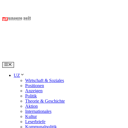
Skip
to
content
Menu
UZ
Wirtschaft & Soziales
Positionen
Anzeigen
Politik
Theorie & Geschichte
Aktion
Internationales
Kultur
Leserbriefe
Kommunalpolitik