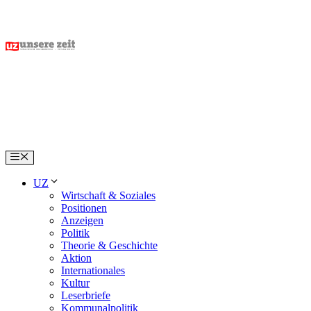
Skip
to
content
Menu
UZ
Wirtschaft & Soziales
Positionen
Anzeigen
Politik
Theorie & Geschichte
Aktion
Internationales
Kultur
Leserbriefe
Kommunalpolitik