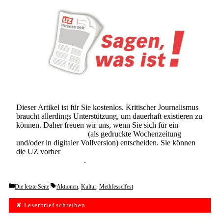
Dieser Artikel ist für Sie kostenlos. Kritischer Journalismus
braucht allerdings Unterstützung, um dauerhaft existieren zu
können. Daher freuen wir uns, wenn Sie sich für ein
Abonnement der UZ
(als gedruckte Wochenzeitung
und/oder in digitaler Vollversion) entscheiden. Sie können
die UZ vorher
6 Wochen lang kostenlos und
unverbindlich testen
.
Categories
Tags
Die letzte Seite
Aktionen
,
Kultur
,
Methfesselfest
✘ Leserbrief schreiben