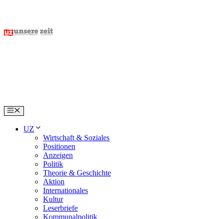
Skip
to
content
Menu
UZ
Wirtschaft & Soziales
Positionen
Anzeigen
Politik
Theorie & Geschichte
Aktion
Internationales
Kultur
Leserbriefe
Kommunalpolitik