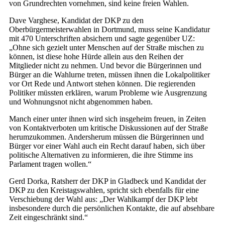
von Grundrechten vornehmen, sind keine freien Wahlen.
Dave Varghese, Kandidat der DKP zu den
Oberbürgermeisterwahlen in Dortmund, muss seine Kandidatur
mit 470 Unterschriften absichern und sagte gegenüber UZ:
„Ohne sich gezielt unter Menschen auf der Straße mischen zu
können, ist diese hohe Hürde allein aus den Reihen der
Mitglieder nicht zu nehmen. Und bevor die Bürgerinnen und
Bürger an die Wahlurne treten, müssen ihnen die Lokalpolitiker
vor Ort Rede und Antwort stehen können. Die regierenden
Politiker müssten erklären, warum Probleme wie Ausgrenzung
und Wohnungsnot nicht abgenommen haben.
Manch einer unter ihnen wird sich insgeheim freuen, in Zeiten
von Kontaktverboten um kritische Diskussionen auf der Straße
herumzukommen. Andersherum müssen die Bürgerinnen und
Bürger vor einer Wahl auch ein Recht darauf haben, sich über
politische Alternativen zu informieren, die ihre Stimme ins
Parlament tragen wollen.“
Gerd Dorka, Ratsherr der DKP in Gladbeck und Kandidat der
DKP zu den Kreistagswahlen, spricht sich ebenfalls für eine
Verschiebung der Wahl aus: „Der Wahlkampf der DKP lebt
insbesondere durch die persönlichen Kontakte, die auf absehbare
Zeit eingeschränkt sind.“