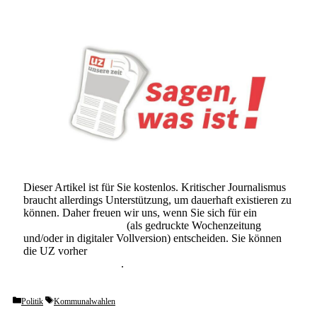
Dieser Artikel ist für Sie kostenlos. Kritischer Journalismus
braucht allerdings Unterstützung, um dauerhaft existieren zu
können. Daher freuen wir uns, wenn Sie sich für ein
Abonnement der UZ
(als gedruckte Wochenzeitung
und/oder in digitaler Vollversion) entscheiden. Sie können
die UZ vorher
6 Wochen lang kostenlos und
unverbindlich testen
.
Categories
Tags
Politik
Kommunalwahlen