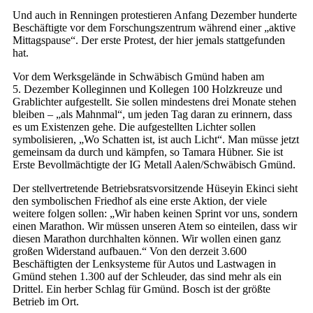
Und auch in Renningen protestieren Anfang Dezember hunderte
Beschäftigte vor dem Forschungszentrum während einer „aktive
Mittagspause“. Der erste Protest, der hier jemals stattgefunden
hat.
Vor dem Werksgelände in Schwäbisch Gmünd haben am
5. Dezember Kolleginnen und Kollegen 100 Holzkreuze und
Grablichter aufgestellt. Sie sollen mindestens drei Monate stehen
bleiben – „als Mahnmal“, um jeden Tag daran zu erinnern, dass
es um Existenzen gehe. Die aufgestellten Lichter sollen
symbolisieren, „Wo Schatten ist, ist auch Licht“. Man müsse jetzt
gemeinsam da durch und kämpfen, so Tamara Hübner. Sie ist
Erste Bevollmächtigte der IG Metall Aalen/Schwäbisch Gmünd.
Der stellvertretende Betriebsratsvorsitzende Hüseyin Ekinci sieht
den symbolischen Friedhof als eine erste Aktion, der viele
weitere folgen sollen: „Wir haben keinen Sprint vor uns, sondern
einen Marathon. Wir müssen unseren Atem so einteilen, dass wir
diesen Marathon durchhalten können. Wir wollen einen ganz
großen Widerstand aufbauen.“ Von den derzeit 3.600
Beschäftigten der Lenksysteme für Autos und Lastwagen in
Gmünd stehen 1.300 auf der Schleuder, das sind mehr als ein
Drittel. Ein herber Schlag für Gmünd. Bosch ist der größte
Betrieb im Ort.