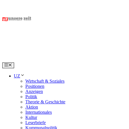
Skip
to
content
Menu
UZ
Wirtschaft & Soziales
Positionen
Anzeigen
Politik
Theorie & Geschichte
Aktion
Internationales
Kultur
Leserbriefe
Kommunalpolitik