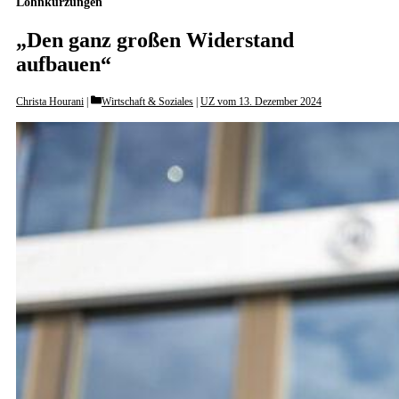
Lohnkürzungen
„Den ganz großen Widerstand
aufbauen“
Categories
Christa Hourani
Wirtschaft & Soziales
|
UZ vom 13. Dezember 2024