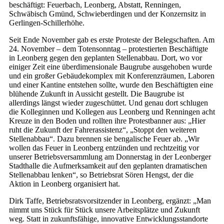
beschäftigt: Feuerbach, Leonberg, Abstatt, Renningen,
Schwäbisch Gmünd, Schwieberdingen und der Konzernsitz in
Gerlingen-Schillerhöhe.
Seit Ende November gab es erste Proteste der Belegschaften. Am
24. November – dem Totensonntag – protestierten Beschäftigte
in Leonberg gegen den geplanten Stellenabbau. Dort, wo vor
einiger Zeit eine überdimensionale Baugrube ausgehoben wurde
und ein großer Gebäudekomplex mit Konferenzräumen, Laboren
und einer Kantine entstehen sollte, wurde den Beschäftigten eine
blühende Zukunft in Aussicht gestellt. Die Baugrube ist
allerdings längst wieder zugeschüttet. Und genau dort schlugen
die Kolleginnen und Kollegen aus Leonberg und Renningen acht
Kreuze in den Boden und rollten ihre Protestbanner aus: „Hier
ruht die Zukunft der Fahrerassistenz“, „Stoppt den weiteren
Stellenabbau“. Dazu brennen sie bengalische Feuer ab. „Wir
wollen das Feuer in Leonberg entzünden und rechtzeitig vor
unserer Betriebsversammlung am Donnerstag in der Leonberger
Stadthalle die Aufmerksamkeit auf den geplanten dramatischen
Stellenabbau lenken“, so Betriebsrat Sören Hengst, der die
Aktion in Leonberg organisiert hat.
Dirk Taffe, Betriebsratsvorsitzender in Leonberg, ergänzt: „Man
nimmt uns Stück für Stück unsere Arbeitsplätze und Zukunft
weg. Statt in zukunftsfähige, innovative Entwicklungsstandorte