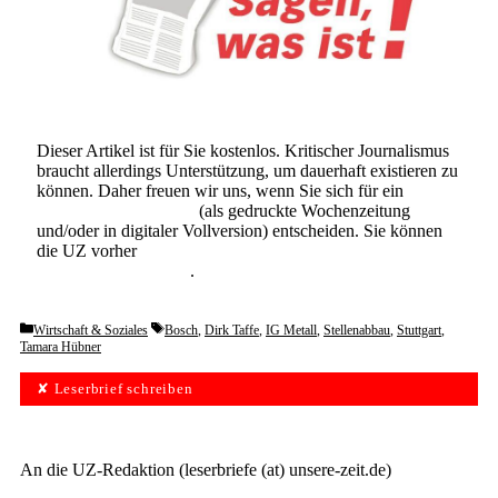
Dieser Artikel ist für Sie kostenlos. Kritischer Journalismus
braucht allerdings Unterstützung, um dauerhaft existieren zu
können. Daher freuen wir uns, wenn Sie sich für ein
Abonnement der UZ
(als gedruckte Wochenzeitung
und/oder in digitaler Vollversion) entscheiden. Sie können
die UZ vorher
6 Wochen lang kostenlos und
unverbindlich testen
.
Categories
Tags
Wirtschaft & Soziales
Bosch
,
Dirk Taffe
,
IG Metall
,
Stellenabbau
,
Stuttgart
,
Tamara Hübner
✘ Leserbrief schreiben
An die UZ-Redaktion (leserbriefe (at) unsere-zeit.de)