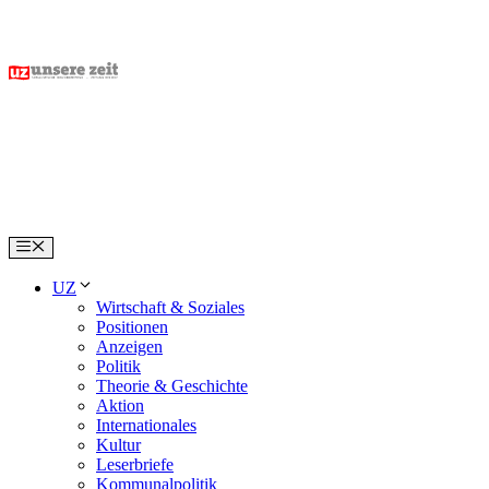
Skip
to
content
Menu
UZ
Wirtschaft & Soziales
Positionen
Anzeigen
Politik
Theorie & Geschichte
Aktion
Internationales
Kultur
Leserbriefe
Kommunalpolitik