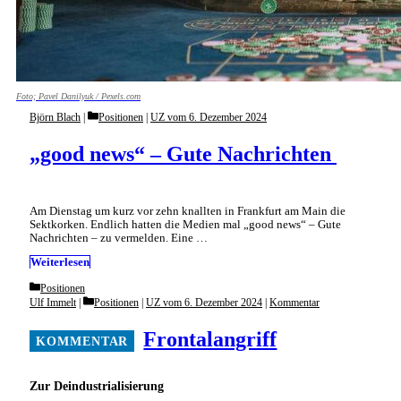
Foto; Pavel Danilyuk / Pexels.com
Categories
Björn Blach
Positionen
|
UZ vom 6. Dezember 2024
„good news“ – Gute Nachrichten
Am Dienstag um kurz vor zehn knallten in Frankfurt am Main die
Sektkorken. Endlich hatten die Medien mal „good news“ – Gute
Nachrichten – zu vermelden. Eine …
Weiterlesen
Categories
Positionen
Categories
Ulf Immelt
Positionen
|
UZ vom 6. Dezember 2024
|
Kommentar
Frontalangriff
Zur Deindustrialisierung