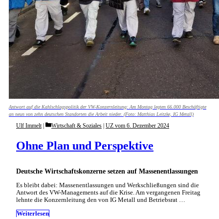
Antwort auf die Kahlschlagspolitik der VW-Konzernleitung: Am Montag legten 66.000 Beschäftigte
an neun von zehn deutschen Standorten die Arbeit nieder. (Foto: Matthias Leitzke, IG Metall)
Categories
Ulf Immelt
Wirtschaft & Soziales
|
UZ vom 6. Dezember 2024
Ohne Plan und Perspektive
Deutsche Wirtschaftskonzerne setzen auf Massenentlassungen
Es bleibt dabei: Massenentlassungen und Werkschließungen sind die
Antwort des VW-Managements auf die Krise. Am vergangenen Freitag
lehnte die Konzernleitung den von IG Metall und Betriebsrat …
Weiterlesen