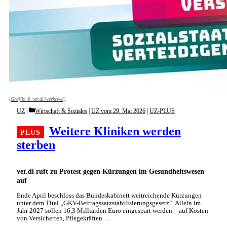
(Grafik: © ver.di/werkzwei)
Categories
UZ
Wirtschaft & Soziales
|
UZ vom 29. Mai 2026
|
UZ-PLUS
Weitere Kliniken werden
sterben
ver.di ruft zu Protest gegen Kürzungen im Gesundheitswesen
auf
Ende April beschloss das Bundeskabinett weitreichende Kürzungen
unter dem Titel „GKV-Beitragssatzstabilisierungsgesetz“. Allein im
Jahr 2027 sollen 16,3 Milliarden Euro eingespart werden – auf Kosten
von Versicherten, Pflegekräften …