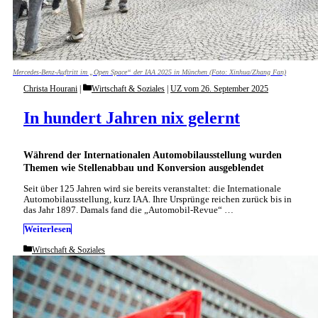
Mercedes-Benz-Auftritt im „Open Space“ der IAA 2025 in München (Foto: Xinhua/Zhang Fan)
Categories
Christa Hourani
Wirtschaft & Soziales
|
UZ vom 26. September 2025
In hundert Jahren nix gelernt
Während der Internationalen Automobilausstellung wurden
Themen wie Stellenabbau und Konversion ausgeblendet
Seit über 125 Jahren wird sie bereits veranstaltet: die Internationale
Automobilausstellung, kurz IAA. Ihre Ursprünge reichen zurück bis in
das Jahr 1897. Damals fand die „Automobil-Revue“ …
Weiterlesen
Categories
Wirtschaft & Soziales