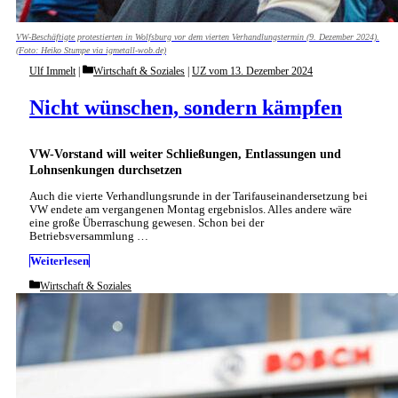
VW-Beschäftigte protestierten in Wolfsburg vor dem vierten Verhandlungstermin (9. Dezember 2024).
(Foto: Heiko Stumpe via igmetall-wob.de)
Categories
Ulf Immelt
Wirtschaft & Soziales
|
UZ vom 13. Dezember 2024
Nicht wünschen, sondern kämpfen
VW-Vorstand will weiter Schließungen, Entlassungen und
Lohnsenkungen durchsetzen
Auch die vierte Verhandlungsrunde in der Tarifauseinandersetzung bei
VW endete am vergangenen Montag ergebnislos. Alles andere wäre
eine große Überraschung gewesen. Schon bei der
Betriebsversammlung …
Weiterlesen
Categories
Wirtschaft & Soziales