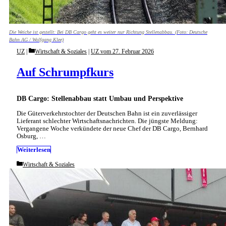
Die Weiche ist gestellt: Bei DB Cargo geht es weiter nur Richtung Stellenabbau. (Foto: Deutsche
Bahn AG / Wolfgang Klee)
Categories
UZ
Wirtschaft & Soziales
|
UZ vom 27. Februar 2026
Auf Schrumpfkurs
DB Cargo: Stellenabbau statt Umbau und Perspektive
Die Güterverkehrstochter der Deutschen Bahn ist ein zuverlässiger
Lieferant schlechter Wirtschaftsnachrichten. Die jüngste Meldung:
Vergangene Woche verkündete der neue Chef der DB Cargo, Bernhard
Osburg, …
Weiterlesen
Categories
Wirtschaft & Soziales