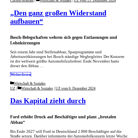
Christa Hourani
Wirtschaft & Soziales
|
UZ vom 13. Dezember 2024
„Den ganz großen Widerstand
aufbauen“
Bosch-Belegschaften wehren sich gegen Entlassungen und
Lohnkürzungen
Seit einem Jahr sind Stellenabbau, Sparprogramme und
Arbeitszeitkürzungen bei Bosch ständige Wegbegleiter. Der Konzern
ist der weltweit größte Automobilzulieferer. Ende November hatte
dieser den Abbau …
Weiterlesen
Categories
Wirtschaft & Soziales
Categories
UZ
Wirtschaft & Soziales
|
UZ vom 6. Dezember 2024
Das Kapital zieht durch
Ford erhöht Druck auf Beschäftigte und plant „brutalen
Abbau“
Bis Ende 2027 will Ford in Deutschland 2.900 Beschäftigte auf die
Straße setzen. Darüber informierte der Automobilkonzern letzte Woche