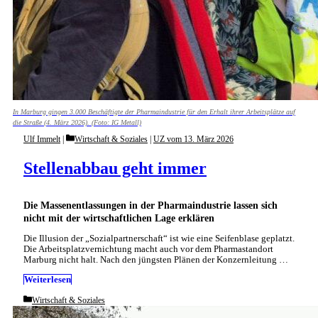
In Marburg gingen 3.000 Beschäftigte der Pharmaindustrie für den Erhalt ihrer Arbeitsplätze auf
die Straße (4. März 2026). (Foto: IG Metall)
Categories
Ulf Immelt
Wirtschaft & Soziales
|
UZ vom 13. März 2026
Stellenabbau geht immer
Die Massenentlassungen in der Pharmaindustrie lassen sich
nicht mit der wirtschaftlichen Lage erklären
Die Illusion der „Sozialpartnerschaft“ ist wie eine Seifenblase geplatzt.
Die Arbeitsplatzvernichtung macht auch vor dem Pharmastandort
Marburg nicht halt. Nach den jüngsten Plänen der Konzernleitung …
Weiterlesen
Categories
Wirtschaft & Soziales