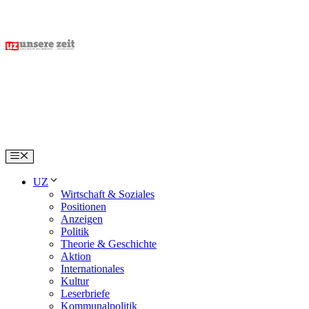
Skip
to
content
Menu
UZ
Wirtschaft & Soziales
Positionen
Anzeigen
Politik
Theorie & Geschichte
Aktion
Internationales
Kultur
Leserbriefe
Kommunalpolitik