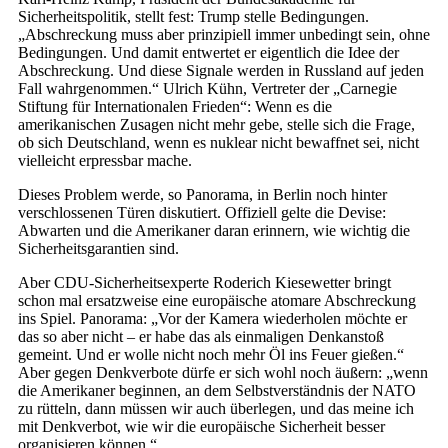
Sicherheitspolitik, stellt fest: Trump stelle Bedingungen.
„Abschreckung muss aber prinzipiell immer unbedingt sein, ohne
Bedingungen. Und damit entwertet er eigentlich die Idee der
Abschreckung. Und diese Signale werden in Russland auf jeden
Fall wahrgenommen.“ Ulrich Kühn, Vertreter der „Carnegie
Stiftung für Internationalen Frieden“: Wenn es die
amerikanischen Zusagen nicht mehr gebe, stelle sich die Frage,
ob sich Deutschland, wenn es nuklear nicht bewaffnet sei, nicht
vielleicht erpressbar mache.
Dieses Problem werde, so Panorama, in Berlin noch hinter
verschlossenen Türen diskutiert. Offiziell gelte die Devise:
Abwarten und die Amerikaner daran erinnern, wie wichtig die
Sicherheitsgarantien sind.
Aber CDU-Sicherheitsexperte Roderich Kiesewetter bringt
schon mal ersatzweise eine europäische atomare Abschreckung
ins Spiel. Panorama: „Vor der Kamera wiederholen möchte er
das so aber nicht – er habe das als einmaligen Denkanstoß
gemeint. Und er wolle nicht noch mehr Öl ins Feuer gießen.“
Aber gegen Denkverbote dürfe er sich wohl noch äußern: „wenn
die Amerikaner beginnen, an dem Selbstverständnis der NATO
zu rütteln, dann müssen wir auch überlegen, und das meine ich
mit Denkverbot, wie wir die europäische Sicherheit besser
organisieren können.“