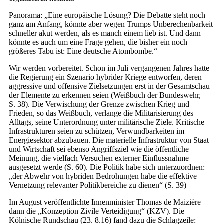
Panorama: „Eine europäische Lösung? Die Debatte steht noch
ganz am Anfang, könnte aber wegen Trumps Unberechenbarkeit
schneller akut werden, als es manch einem lieb ist. Und dann
könnte es auch um eine Frage gehen, die bisher ein noch
größeres Tabu ist: Eine deutsche Atombombe.“
Wir werden vorbereitet. Schon im Juli vergangenen Jahres hatte
die Regierung ein Szenario hybrider Kriege entworfen, deren
aggressive und offensive Zielsetzungen erst in der Gesamtschau
der Elemente zu erkennen seien (Weißbuch der Bundeswehr,
S. 38). Die Verwischung der Grenze zwischen Krieg und
Frieden, so das Weißbuch, verlange die Militarisierung des
Alltags, seine Unterordnung unter militärische Ziele. Kritische
Infrastrukturen seien zu schützen, Verwundbarkeiten im
Energiesektor abzubauen. Die materielle Infrastruktur von Staat
und Wirtschaft sei ebenso Angriffsziel wie die öffentliche
Meinung, die vielfach Versuchen externer Einflussnahme
ausgesetzt werde (S. 60). Die Politik habe sich unterzuordnen:
„der Abwehr von hybriden Bedrohungen habe die effektive
Vernetzung relevanter Politikbereiche zu dienen“ (S. 39)
Im August veröffentlichte Innenminister Thomas de Maizière
dann die „Konzeption Zivile Verteidigung“ (KZV). Die
Kölnische Rundschau (23. 8.16) fand dazu die Schlagzeile: