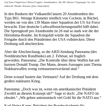
Auf Dem Fliegerhorst Büchel Lagern Atombomben, Die Mit Diesen Flugzeugen Ins Ziel
Gebracht Werden Können (foto: Gemeinfrei)
In den Bunkern der Vulkaneifel lauern 20 Atombomben des
Typs B61. Wenige Kilometer nördlich von Cochem, in Büchel,
werden sie von den 139 Mann einer Squadron der US Air Force
bewacht. Eine deutsche Luftwaffensicherungsstaffel hilft dabei.
Die Sprengkraft pro Atombombe ist 26 mal so stark wie die der
Hiroshima-Bombe. Im Kriegsfall würde die Squadron die
Freigabe durch den Präsidenten der USA vollstrecken. Diese
Drohung soll abschrecken.
Aber die Abschreckung, so die ARD-Sendung Panorama (des
Norddeutschen Rundfunks) am 2. Februar, sei fraglich
geworden. Panorama: „Die Kontrolle über diese Waffen hat seit
kurzem Donald Trump. Der Mann, dessen Aussagen zum Thema
Nuklearwaffen wenig vertrauenserweckend sind.“
Denn worauf basiere das Vertrauen? Auf der Drohung mit dem
großen nuklearen Krieg.
Panorama: „Doch was ist, wenn ein amerikanischer Präsident
Zweifel an diesem Konzept sät?“ Sage er doch: „Die NATO ist
obsolet.“ „Wir geben astronomisch viel Geld für die NATO aus.“
Karl-Heinz Kamp, Präsident der Bundesakademie für