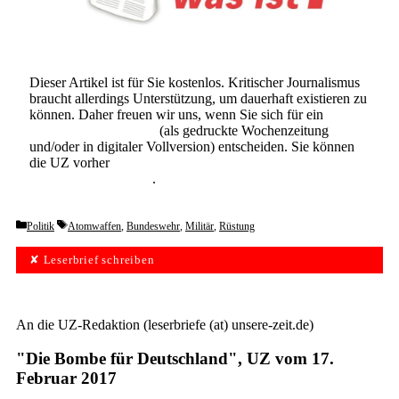
Dieser Artikel ist für Sie kostenlos. Kritischer Journalismus
braucht allerdings Unterstützung, um dauerhaft existieren zu
können. Daher freuen wir uns, wenn Sie sich für ein
Abonnement der UZ
(als gedruckte Wochenzeitung
und/oder in digitaler Vollversion) entscheiden. Sie können
die UZ vorher
6 Wochen lang kostenlos und
unverbindlich testen
.
Categories
Tags
Politik
Atomwaffen
,
Bundeswehr
,
Militär
,
Rüstung
✘ Leserbrief schreiben
An die UZ-Redaktion (leserbriefe (at) unsere-zeit.de)
"Die Bombe für Deutschland", UZ vom 17.
Februar 2017