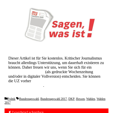
Dieser Artikel ist für Sie kostenlos. Kritischer Journalismus
braucht allerdings Unterstützung, um dauerhaft existieren zu
können. Daher freuen wir uns, wenn Sie sich für ein
Abonnement der UZ
(als gedruckte Wochenzeitung
und/oder in digitaler Vollversion) entscheiden. Sie können
die UZ vorher
6 Wochen lang kostenlos und
unverbindlich testen
.
Categories
Tags
Politik
Bundestagswahl
,
Bundestagswahl 2017
,
DKP
,
Hessen
,
Wahlen
,
Wahlen
2017
✘ Leserbrief schreiben