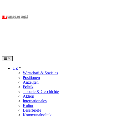
Skip
to
content
Menu
UZ
Wirtschaft & Soziales
Positionen
Anzeigen
Politik
Theorie & Geschichte
Aktion
Internationales
Kultur
Leserbriefe
Kommunalpolitik