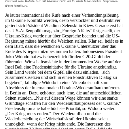
Präsident Joko Widodo, hier mit Wladimir Putin bei Russisch-Indonesischen Gesprächen.
(Foto: kremlin.ru)
Je lauter international die Rufe nach einer Verhandlungslösung
im Ukraine-Konflikt werden, desto verstockter und destruktiver
geriert sich Präsident Wladimir Selenski in Kiew. Gerade erst hat
das US-Außenpolitikmagazin „Foreign Affairs“ festgestellt, der
Ukraine-Krieg werde nur über Gespräche beendet und die US-
Regierung müsse hierfür die Weichen stellen. Klar sei, heißt es in
dem Blatt, dass die westlichen Ukraine-Unterstützer über das
Ende des Krieges mitzubestimmen hätten. Indonesiens Präsident
Joko Widodo hat zwischenzeitlich für den G20-Gipfel der
führenden Wirtschaftsmächte in der kommenden Woche auf der
Insel Bali eine Friedensinitiative für die Ukraine angekündigt.
Sein Land werde bei dem Gipfel alle dazu einladen, „sich
zusammenzusetzen und sich in einen konstruktiven Dialog zu
begeben“, kündigte Widodo in einer Videobotschaft zum
Abschluss der internationalen Ukraine-Wiederaufbaukonferenz
in Berlin an. Dazu gehörten auch jene, die auf unterschiedlichen
Seiten stünden. „Nur auf diesem Wege können wir eine starke
Grundlage schaffen für den Wiederaufbauprozess der Ukraine.“
Friedensdiplomatie habe höchste Priorität, so Widodo weiter:
„Der Krieg muss enden.“ Der Wiederaufbau und die
Wiederherstellung der Wirtschaftskraft der Ukraine seien
unmöglich, wenn der Krieg nicht ende. Die Interessen des