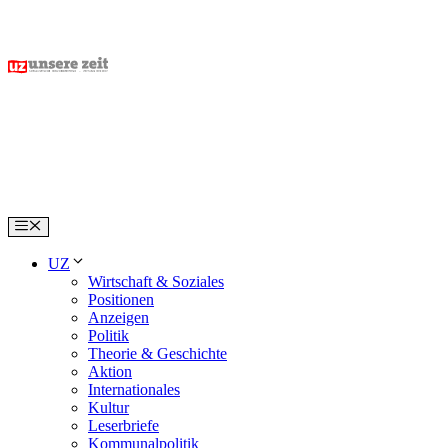
Skip
to
content
Menu
UZ
Wirtschaft & Soziales
Positionen
Anzeigen
Politik
Theorie & Geschichte
Aktion
Internationales
Kultur
Leserbriefe
Kommunalpolitik