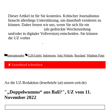
Dieser Artikel ist für Sie kostenlos. Kritischer Journalismus
braucht allerdings Unterstützung, um dauerhaft existieren zu
können. Daher freuen wir uns, wenn Sie sich für ein
Abonnement der UZ
(als gedruckte Wochenzeitung
und/oder in digitaler Vollversion) entscheiden. Sie können
die UZ vorher
6 Wochen lang kostenlos und
unverbindlich testen
.
Categories
Tags
Internationales
G20-Gipfel
,
Indonesien
,
Joko Widodo
,
Russland
,
Wladimir Putin
✘ Leserbrief schreiben
An die UZ-Redaktion (leserbriefe (at) unsere-zeit.de)
"„Doppelwumms“ aus Bali?", UZ vom 11.
November 2022