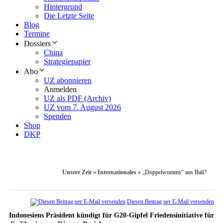
Hintergrund
Die Letzte Seite
Blog
Termine
Dossiers
China
Strategiepapier
Abo
UZ abonnieren
Anmelden
UZ als PDF (Archiv)
UZ vom 7. August 2026
Spenden
Shop
DKP
Unsere Zeit
»
Internationales
»
„Doppelwumms“ aus Bali?
Diesen Beitrag per E-Mail versenden
Indonesiens Präsident kündigt für G20-Gipfel Friedensinitiative für