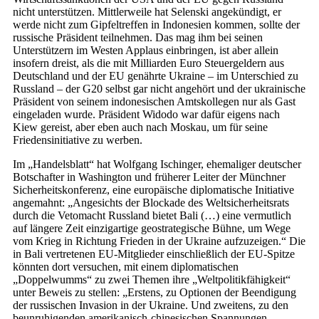
nicht unterstützen. Mittlerweile hat Selenski angekündigt, er
werde nicht zum Gipfeltreffen in Indonesien kommen, sollte der
russische Präsident teilnehmen. Das mag ihm bei seinen
Unterstützern im Westen Applaus einbringen, ist aber allein
insofern dreist, als die mit Milliarden Euro Steuergeldern aus
Deutschland und der EU genährte Ukraine – im Unterschied zu
Russland – der G20 selbst gar nicht angehört und der ukrainische
Präsident von seinem indonesischen Amtskollegen nur als Gast
eingeladen wurde. Präsident Widodo war dafür eigens nach
Kiew gereist, aber eben auch nach Moskau, um für seine
Friedensinitiative zu werben.
Im „Handelsblatt“ hat Wolfgang Ischinger, ehemaliger deutscher
Botschafter in Washington und früherer Leiter der Münchner
Sicherheitskonferenz, eine europäische diplomatische Initiative
angemahnt: „Angesichts der Blockade des Weltsicherheitsrats
durch die Vetomacht Russland bietet Bali (…) eine vermutlich
auf längere Zeit einzigartige geostrategische Bühne, um Wege
vom Krieg in Richtung Frieden in der Ukraine aufzuzeigen.“ Die
in Bali vertretenen EU-Mitglieder einschließlich der EU-Spitze
könnten dort versuchen, mit einem diplomatischen
„Doppelwumms“ zu zwei Themen ihre „Weltpolitikfähigkeit“
unter Beweis zu stellen: „Erstens, zu Optionen der Beendigung
der russischen Invasion in der Ukraine. Und zweitens, zu den
beunruhigenden amerikanisch-chinesischen Spannungen,