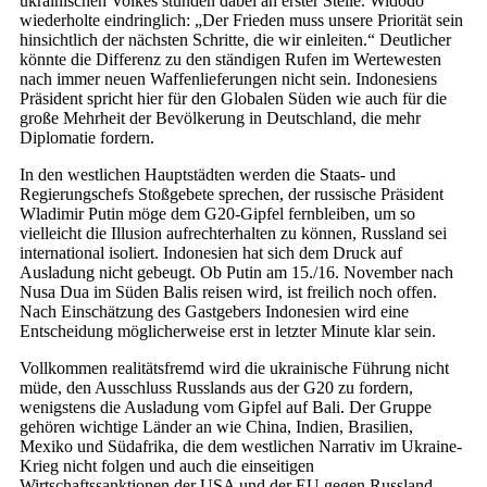
ukrainischen Volkes stünden dabei an erster Stelle. Widodo
wiederholte eindringlich: „Der Frieden muss unsere Priorität sein
hinsichtlich der nächsten Schritte, die wir einleiten.“ Deutlicher
könnte die Differenz zu den ständigen Rufen im Wertewesten
nach immer neuen Waffenlieferungen nicht sein. Indonesiens
Präsident spricht hier für den Globalen Süden wie auch für die
große Mehrheit der Bevölkerung in Deutschland, die mehr
Diplomatie fordern.
In den westlichen Hauptstädten werden die Staats- und
Regierungschefs Stoßgebete sprechen, der russische Präsident
Wladimir Putin möge dem G20-Gipfel fernbleiben, um so
vielleicht die Illusion aufrechterhalten zu können, Russland sei
international isoliert. Indonesien hat sich dem Druck auf
Ausladung nicht gebeugt. Ob Putin am 15./16. November nach
Nusa Dua im Süden Balis reisen wird, ist freilich noch offen.
Nach Einschätzung des Gastgebers Indonesien wird eine
Entscheidung möglicherweise erst in letzter Minute klar sein.
Vollkommen realitätsfremd wird die ukrainische Führung nicht
müde, den Ausschluss Russlands aus der G20 zu fordern,
wenigstens die Ausladung vom Gipfel auf Bali. Der Gruppe
gehören wichtige Länder an wie China, Indien, Brasilien,
Mexiko und Südafrika, die dem westlichen Narrativ im Ukraine-
Krieg nicht folgen und auch die einseitigen
Wirtschaftssanktionen der USA und der EU gegen Russland